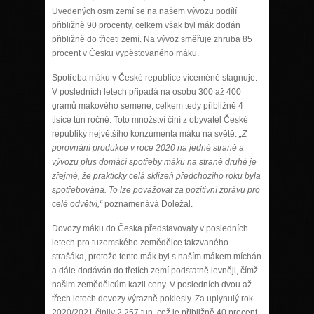
Uvedených osm zemí se na našem vývozu podílí
přibližně 90 procenty, celkem však byl mák dodán
přibližně do třiceti zemí. Na vývoz směřuje zhruba 85
procent v Česku vypěstovaného máku.
Spotřeba máku v České republice víceméně stagnuje.
V posledních letech připadá na osobu 300 až 400
gramů makového semene, celkem tedy přibližně 4
tisíce tun ročně. Toto množství činí z obyvatel České
republiky největšího konzumenta máku na světě.
„Z
porovnání produkce v roce 2020 na jedné straně a
vývozu plus domácí spotřeby máku na straně druhé je
zřejmé, že prakticky celá sklizeň předchozího roku byla
spotřebována. To lze považovat za pozitivní zprávu pro
celé odvětví,“
poznamenává Doležal.
Dovozy máku do Česka představovaly v posledních
letech pro tuzemského zemědělce takzvaného
strašáka, protože tento mák byl s naším mákem míchán
a dále dodáván do třetích zemí podstatně levněji, čímž
našim zemědělcům kazil ceny. V posledních dvou až
třech letech dovozy výrazně poklesly. Za uplynulý rok
2020/2021 činily 2 257 tun, což je přibližně 40 procent