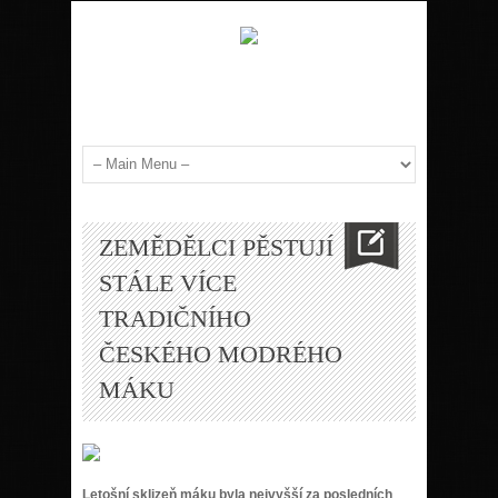
ZEMĚDĚLCI PĚSTUJÍ
STÁLE VÍCE
TRADIČNÍHO
ČESKÉHO MODRÉHO
MÁKU
Letošní sklizeň máku byla nejvyšší za posledních