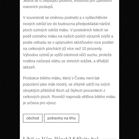
Jedná se o zlepšující plodinu, vhodnou pro zpestření
osevních postupů.
V souvislosti se změnou podnebí a s vyšlechtěním
nových odrůd lze do budoucna předpokládat nárůst
ploch ozimých odrůd máku. V posledních letech se
podíl ozimého máku na našich polích výrazně zvýšil a
podle odhadu se v uplynulém sklizňovém roce podílel
na celkových plochách již více než 10 procenty.
Výhodou ozimů je vyšší odolnost vůči suchu, protože
rostlina načerpá vláhu ze zimních srážek, a dřívější
sklizeň.
Produkce bílého máku, který v Česku není tak
populární jako mák modrý, se zřejmě udrží na svých
obvyklých přibližně třech až čtyřech procentech z
celkových ploch. Rovněž naprostá většina bílého máku
je určena pro vývoz.
obchod
potraviny na trhu
Líbil se Vám článek? Sdílejte ho!