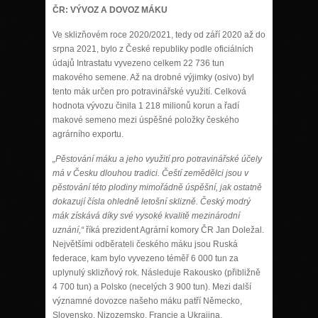
ČR: VÝVOZ A DOVOZ MÁKU
Ve sklizňovém roce 2020/2021, tedy od září 2020 až do
srpna 2021, bylo z České republiky podle oficiálních
údajů Intrastatu vyvezeno celkem 22 736 tun
makového semene. Až na drobné výjimky (osivo) byl
tento mák určen pro potravinářské využití. Celková
hodnota vývozu činila 1 218 milionů korun a řadí
makové semeno mezi úspěšné položky českého
agrárního exportu.
„Pěstování máku a jeho využití pro potravinářské účely
má v Česku dlouhou tradici. Čeští zemědělci jsou v
pěstování této plodiny mimořádně úspěšní, jak ostatně
dokazují čísla ohledně letošní sklizně. Český modrý
mák získává díky své vysoké kvalitě mezinárodní
uznání,“
říká prezident Agrární komory ČR Jan Doležal.
Největšími odběrateli českého máku jsou Ruská
federace, kam bylo vyvezeno téměř 6 000 tun za
uplynulý sklizňový rok. Následuje Rakousko (přibližně
4 700 tun) a Polsko (necelých 3 900 tun). Mezi další
významné dovozce našeho máku patří Německo,
Slovensko, Nizozemsko, Francie a Ukrajina.