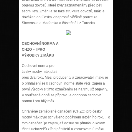
objemu dovozů, které byly zaznamenány před pěti
sedmi lety. Změnila se také struktura dovozů, mák je
dovážen do Česka v naprosté většině pouze ze
Slovenska a Maďarska a částečně i z Turecka.
CECHOVNÍ NORMA A
CHZO – I PRO
VÝROBKY Z MÁKU
Cechovní norma pro
český modrý mák platí
přes dva roky. Mezi producenty a zpracovateli máku je
o přihlášení se k cechovní normě stále větší zájem a
první výrobky s tímto označením se na trhu již objevily.
V současné době se připravuje obdobná cechovní
norma i pro bílý mák.
Chráněné zeměpisné označení (CHZO) pro český
modrý mák bylo schváleno počátkem letošního roku. I o
toto označení je zájem, až dosud se přihlásilo kolem
třiceti uchazečů z řad pěstitelů a zpracovatelů máku.