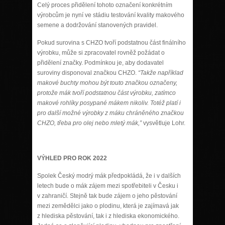
Celý proces přidělení tohoto označení konkrétním
výrobcům je nyní ve stádiu testování kvality makového
semene a dodržování stanovených pravidel.
Pokud surovina s CHZO tvoří podstatnou část finálního
výrobku, může si zpracovatel rovněž požádat o
přidělení značky. Podmínkou je, aby dodavatel
suroviny disponoval značkou CHZO.
“Takže například
makové buchty mohou být touto značkou označeny,
protože mák tvoří podstatnou část výrobku, zatímco
makové rohlíky posypané mákem nikoliv. Totéž platí i
pro další možné výrobky z máku chráněného značkou
CHZO, třeba pro olej nebo mletý mák,”
vysvětluje Lohr.
VÝHLED PRO ROK 2022
Spolek Český modrý mák předpokládá, že i v dalších
letech bude o mák zájem mezi spotřebiteli v Česku i
v zahraničí. Stejně tak bude zájem o jeho pěstování
mezi zemědělci jako o plodinu, která je zajímavá jak
z hlediska pěstování, tak i z hlediska ekonomického.