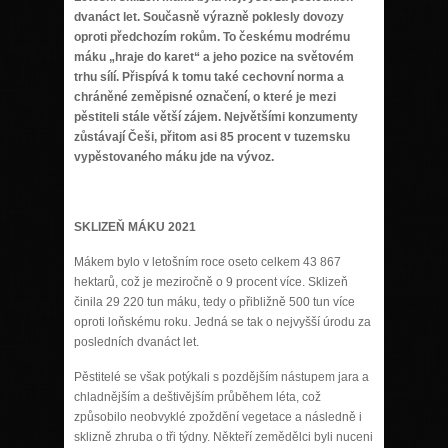
dvanáct let. Současně výrazně poklesly dovozy
oproti předchozím rokům. To českému modrému
máku „hraje do karet“ a jeho pozice na světovém
trhu sílí. Přispívá k tomu také cechovní norma a
chráněné zeměpisné označení, o které je mezi
pěstiteli stále větší zájem. Největšími konzumenty
zůstávají Češi, přitom asi 85 procent v tuzemsku
vypěstovaného máku jde na vývoz.
SKLIZEŇ MÁKU 2021
Mákem bylo v letošním roce oseto celkem 43 867
hektarů, což je meziročně o 9 procent více. Sklizeň
činila 29 220 tun máku, tedy o přibližně 500 tun více
oproti loňskému roku. Jedná se tak o nejvyšší úrodu za
posledních dvanáct let.
Pěstitelé se však potýkali s pozdějším nástupem jara a
chladnějším a deštivějším průběhem léta, což
způsobilo neobvyklé zpoždění vegetace a následně i
sklizně zhruba o tři týdny. Někteří zemědělci byli nuceni