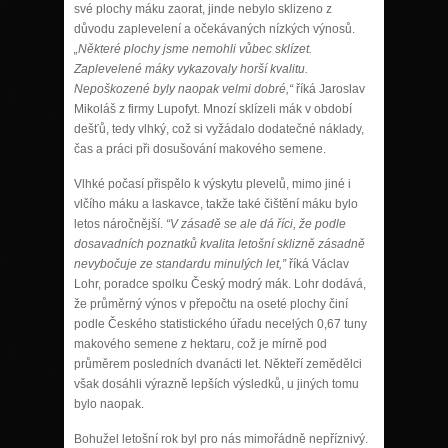
své plochy máku zaorat, jinde nebylo sklizeno z
důvodu zaplevelení a očekávaných nízkých výnosů.
„Některé plochy jsme nemohli vůbec sklízet.
Zaplevelené máky vykazovaly horší kvalitu.
Nepoškozené byly naopak velmi dobré,“
říká Jaroslav
Mikoláš z firmy Lupofyt. Mnozí sklízeli mák v období
dešťů, tedy vlhký, což si vyžádalo dodatečné náklady,
čas a práci při dosušování makového semene.
Vlhké počasí přispělo k výskytu plevelů, mimo jiné i
vlčího máku a laskavce, takže také čištění máku bylo
letos náročnější.
“V zásadě se ale dá říci, že podle
dosavadních poznatků kvalita letošní sklizně zásadně
nevybočuje ze standardu minulých let,”
říká Václav
Lohr, poradce spolku Český modrý mák. Lohr dodává,
že průměrný výnos v přepočtu na oseté plochy činí
podle Českého statistického úřadu necelých 0,67 tuny
makového semene z hektaru, což je mírně pod
průměrem posledních dvanácti let. Někteří zemědělci
však dosáhli výrazně lepších výsledků, u jiných tomu
bylo naopak.
Bohužel letošní rok byl pro nás mimořádně nepříznivý.