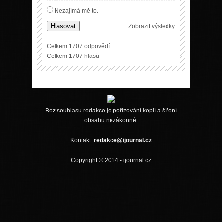
Nezajímá mě to.
Hlasovat
Zobrazit výsledky
Celkem 1707 odpovědí
Celkem 1707 hlasů
Bez souhlasu redakce je pořizování kopií a šíření
obsahu nezákonné.
Kontakt:
redakce@ijournal.cz
Copyright © 2014 - ijournal.cz