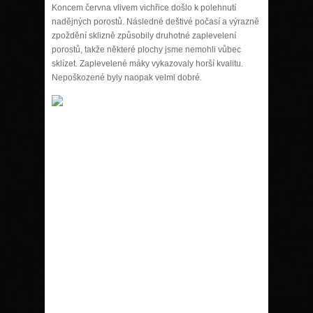
Koncem června vlivem vichřice došlo k polehnutí
nadějných porostů. Následné deštivé počasí a výrazně
zpoždění sklizně způsobily druhotné zaplevelení
porostů, takže některé plochy jsme nemohli vůbec
sklízet. Zaplevelené máky vykazovaly horší kvalitu.
Nepoškozené byly naopak velmi dobré.