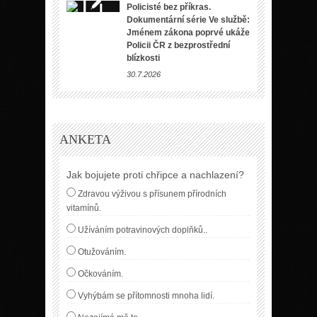
Policisté bez příkras.
Dokumentární série Ve službě:
Jménem zákona poprvé ukáže
Policii ČR z bezprostřední
blízkosti
30.7.2026
ANKETA
Jak bojujete proti chřipce a nachlazení?
Zdravou výživou s přísunem přírodních
vitamínů.
Užíváním potravinových doplňků..
Otužováním.
Očkováním.
Vyhýbám se přítomnosti mnoha lidí.