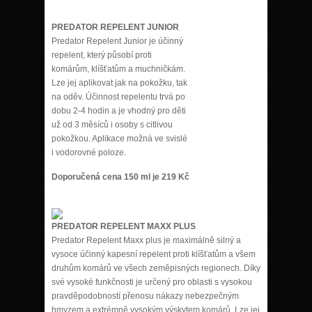
PREDATOR REPELENT JUNIOR
Predator Repelent Junior je účinný
repelent, který působí proti
komárům, klíšťatům a muchničkám.
Lze jej aplikovat jak na pokožku, tak
na oděv. Účinnost repelentu trvá po
dobu 2-4 hodin a je vhodný pro děti
už od 3 měsíců i osoby s citlivou
pokožkou. Aplikace možná ve svislé
i vodorovné poloze.
Doporučená cena 150 ml je 219 Kč
PREDATOR REPELENT MAXX PLUS
Predator Repelent Maxx plus je maximálně silný a
vysoce účinný kapesní repelent proti klíšťatům a všem
druhům komárů ve všech zeměpisných regionech. Díky
své vysoké funkčnosti je určený pro oblasti s vysokou
pravděpodobností přenosu nákazy nebezpečným
hmyzem a extrémně vysokým výskytem komárů. Lze jej