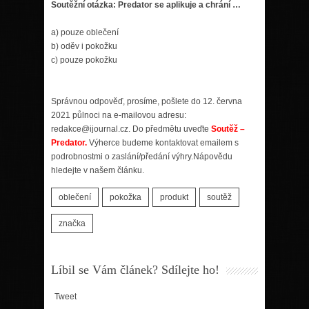
Soutěžní otázka: Predator se aplikuje a chrání …
a) pouze oblečení
b) oděv i pokožku
c) pouze pokožku
Správnou odpověď, prosíme, pošlete do 12. června
2021 půlnoci na e-mailovou adresu:
redakce@ijournal.cz. Do předmětu uveďte
Soutěž –
Predator.
Výherce budeme kontaktovat emailem s
podrobnostmi o zaslání/předání výhry.Nápovědu
hledejte v našem článku.
oblečení
pokožka
produkt
soutěž
značka
Líbil se Vám článek? Sdílejte ho!
Tweet