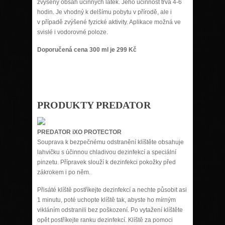
zvýšený obsah účinných látek. Jeho účinnost trvá 4-6
hodin. Je vhodný k delšímu pobytu v přírodě, ale i
v případě zvýšené fyzické aktivity. Aplikace možná ve
svislé i vodorovné poloze.
Doporučená cena 300 ml je 299 Kč
PRODUKTY PREDATOR
PREDATOR iXO PROTECTOR
Souprava k bezpečnému odstranění klíštěte obsahuje
lahvičku s účinnou chladivou dezinfekcí a speciální
pinzetu. Přípravek slouží k dezinfekci pokožky před
zákrokem i po něm.
Přisáté klíště postříkejte dezinfekcí a nechte působit asi
1 minutu, poté uchopte klíště tak, abyste ho mírným
vikláním odstranili bez poškození. Po vytažení klíštěte
opět postříkejte ranku dezinfekcí. Klíště za pomoci