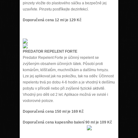
pinzety vložte do plastového sáčku a bezpečně jej
uzavřete. Pinzetu postříkejte dezinfekcí.
Doporučená cena 12 ml je 129 Kč
PREDATOR REPELENT FORTE
Predator Repelent Forte je účinný repelent se
zvýšeným obsahem účinných látek. Působí proti
komárům, klíšťatům, muchničkám a dalšímu hmyzu.
Lze jej aplikovat jak na pokožku, tak na oděv. Účinnost
repelentu trvá po dobu 4-6 hodin a je vhodný k delšímu
pobytu v přírodě nebo při zvýšené fyzické aktivitě.
Vhodný pro děti od 2 let. Aplikace možná ve svislé i
vodorovné poloze.
Doporučená cena 150 ml je 169 Kč
Doporučená cena kapesního balení 90 ml je 109 Kč