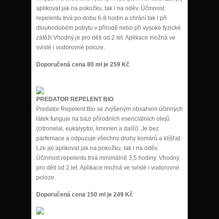
aplikovat jak na pokožku, tak i na oděv. Účinnost
repelentu trvá po dobu 6-8 hodin a chrání tak i při
dlouhodobém pobytu v přírodě nebo při vysoké fyzické
zátěži.Vhodný je pro děti od 2 let. Aplikace možná ve
svislé i vodorovné poloze.
Doporučená cena 80 ml je 259 Kč
PREDATOR REPELENT BIO
Predator Repelent Bio se zvýšeným obsahem účinných
látek funguje na bázi přírodních esenciálních olejů
(citronelal, eukalyptol, limonen a další). Je bez
parfemace a odpuzuje všechny druhy komárů a klíšťat.
Lze jej aplikovat jak na pokožku, tak i na oděv.
Účinnost repelentu trvá minimálně 3,5 hodiny. Vhodný
pro děti od 2 let. Aplikace možná ve svislé i vodorovné
poloze.
Doporučená cena 150 ml je 249 Kč