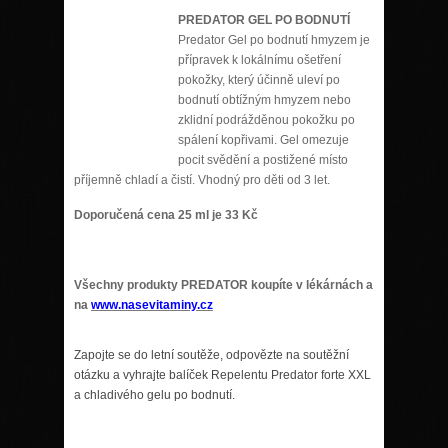
PREDATOR GEL PO BODNUTÍ
Predator Gel po bodnutí hmyzem je
přípravek k lokálnímu ošetření
pokožky, který účinně uleví po
bodnutí obtížným hmyzem nebo
zklidní podrážděnou pokožku po
spálení kopřivami. Gel omezuje
pocit svědění a postižené místo
příjemně chladí a čistí. Vhodný pro děti od 3 let.
Doporučená cena 25 ml je 33 Kč
Všechny produkty PREDATOR koupíte v lékárnách a
na
www.nasevitaminy.cz
Zapojte se do letní soutěže, odpovězte na soutěžní
otázku a vyhrajte balíček Repelentu Predator forte XXL
a chladivého gelu po bodnutí.