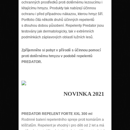
ochranných prostředků proti dotěrnému lezoucímu i
létajícímu hmyzu. Produkty tak nabízejí účinnou
ochranu i před případnou nákazou, kterou hmyz šíří.
Portfolio čítá několik druhů účinných repelentů
s dlouhou dobou působení. Repelenty Predator jsou
testovány jak dermatologicky, tak v extrémních
podmínkách záplavových oblastí lužních lesů.
Zpříjemněte si pobyt v přírodě s účinnou pomocí
proti dotěrnému hmyzu v podobě repelentů
PREDATOR.
NOVINKA 2021
PREDATOR REPELENT FORTE XXL 300 ml
Rodinné balení repelentního spreje proti komárům a
klíšťatům. Repelent je vhodný i pro děti od 2 let a má