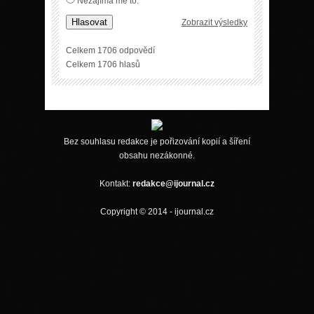
Nezajímá mě to.
Hlasovat
Zobrazit výsledky
Celkem 1706 odpovědí
Celkem 1706 hlasů
Bez souhlasu redakce je pořizování kopií a šíření
obsahu nezákonné.
Kontakt:
redakce@ijournal.cz
Copyright © 2014 - ijournal.cz