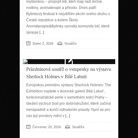
myšlenkou – propojit lidi, kteří mají rádi léčivé
rostliny, aromaterapii a přírodu. Dnes patří
Bylinkový festival k největším akcím svého druhu v
České republice a kolem Školy
Aromaterapie&Bylinky vyrostla komunita lidí, které
spojuje
[...]
Srpen 2, 2026
Soutěže
Prázdninová soutěž o vstupenky na výstavu
Sherlock Holmes v Bílé Labuti
Evropskou premiéru výstavy Sherlock Holmes: The
Exhibition najdete v ikonické galerii Bílá Labuť,
funkcionalistické perle v samotném srdci Prahy –
ideální výchozí bod pro dobrodružství, které začíná
nenápadně a končí odhalením pravdy. Nyní se pro
vás její prostory mění v
[...]
Červenec 20, 2026
Soutěže