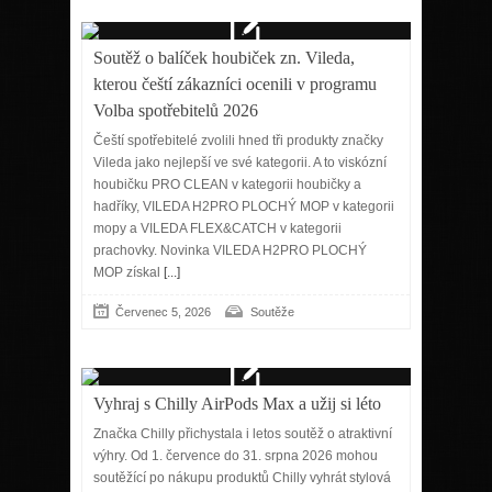
Soutěž o balíček houbiček zn. Vileda,
kterou čeští zákazníci ocenili v programu
Volba spotřebitelů 2026
Čeští spotřebitelé zvolili hned tři produkty značky
Vileda jako nejlepší ve své kategorii. A to viskózní
houbičku PRO CLEAN v kategorii houbičky a
hadříky, VILEDA H2PRO PLOCHÝ MOP v kategorii
mopy a VILEDA FLEX&CATCH v kategorii
prachovky. Novinka VILEDA H2PRO PLOCHÝ
MOP získal
[...]
Červenec 5, 2026
Soutěže
Vyhraj s Chilly AirPods Max a užij si léto
Značka Chilly přichystala i letos soutěž o atraktivní
výhry. Od 1. července do 31. srpna 2026 mohou
soutěžící po nákupu produktů Chilly vyhrát stylová