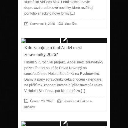
sluchátka AirPods Max. Letní aktivitu navíc
doprovází produktové novinky, které rozšiřují
portfolio značky o nové formy
[...]
Červenec 1, 2026
Soutěže
Kdo zabojuje o titul Anděl mezi
zdravotníky 2026?
Finalisty 7. ročníku projektu Anděl mezi zdravotníky
pozval ředitel soutěže David Novotný na
soustředění do Hotelu Studánka na Rychnovsku.
Dámy a pány zdravotníky čekalo focení kalendáře
na příští rok, koncert, divadelní představení a relax.
V Hotelu Studánka, pár kilometrů za
[...]
Červen 28, 2026
Společenské akce a
události