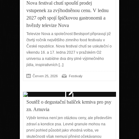
Nova festival chutí spouští prodej
vstupenek za zvýhodněnou cenu. V lednu
2027 opět spojí špičkovou gastronomii a
hvězdy televize Nova
Televize Nova a společnost Bestsport připravují již
čtvrtý ročník největšího zimního food festivalu v
České republice. Nova festival chutí se uskuteční o
víkendu 16. a 17. ledna 2027 v pražském O2
universu a nabídne dva dny plné výjimečného
jídla, inspirativních
[...]
Červen 25, 2026
Festivaly
Soutěž o degustační balíček krmiva pro psy
zn. Arnuvia
Výběr krmiva není jen otázkou ceny, ale především
zdraví a kondice psa. Levné granule mohou na
první pohled působit jako vhodná volba, ve
skutečnosti však nemusí přinést očekávanou