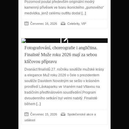
Pozornost poutal především originální modrý
kamenný přívěsek ve tvaru ikonického „gumového“
medvídka, jenž celému outfitu dodal
[...]
Červenec 16, 2026
Celebrity, VIP
Fotografování, choreografie i angličtina.
Finalisté Muže roku 2026 mají za sebou
klíčovou přípravu
Dvanáct finalistů 27. ročníku soutěže mužské krásy
a elegance Muž roku 2026 v čele s prezidentem
soutěže Davidem Novotným se sešlo v krásném
prostředí Lávkaparku ve Vraném nad Vltavou na
tradičním předfinálovém soustředění.Program
dvoudenního setkání byl velmi nabitý. Finalisté
během
[...]
Červenec 15, 2026
Společenské akce a
události