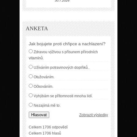
30.7.2026
ANKETA
Jak bojujete proti chřipce a nachlazení?
Zdravou výživou s přísunem přírodních
vitamínů.
Užíváním potravinových doplňků..
Otužováním.
Očkováním.
Vyhýbám se přítomnosti mnoha lidí.
Nezajímá mě to.
Hlasovat
Zobrazit výsledky
Celkem 1706 odpovědí
Celkem 1706 hlasů