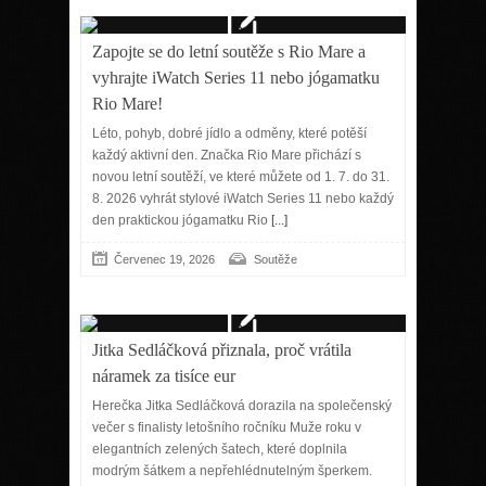
Zapojte se do letní soutěže s Rio Mare a
vyhrajte iWatch Series 11 nebo jógamatku
Rio Mare!
Léto, pohyb, dobré jídlo a odměny, které potěší
každý aktivní den. Značka Rio Mare přichází s
novou letní soutěží, ve které můžete od 1. 7. do 31.
8. 2026 vyhrát stylové iWatch Series 11 nebo každý
den praktickou jógamatku Rio
[...]
Červenec 19, 2026
Soutěže
Jitka Sedláčková přiznala, proč vrátila
náramek za tisíce eur
Herečka Jitka Sedláčková dorazila na společenský
večer s finalisty letošního ročníku Muže roku v
elegantních zelených šatech, které doplnila
modrým šátkem a nepřehlédnutelným šperkem.