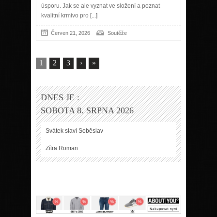
úsporu. Jak se ale vyznat ve složení a poznat
kvalitní krmivo pro
[...]
Červen 21, 2026
Soutěže
1
2
3
›
»
DNES JE :
SOBOTA 8. SRPNA 2026
Svátek slaví
Soběslav
Zítra
Roman