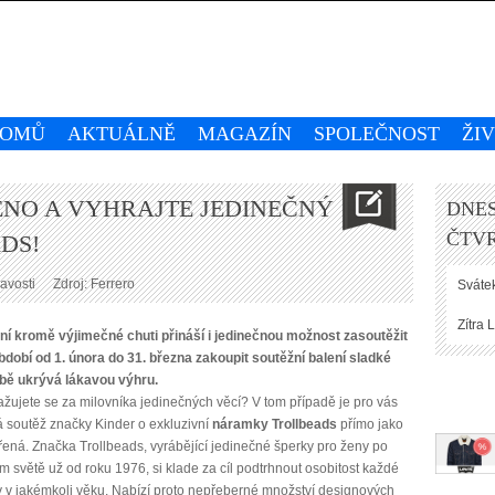
OMŮ
AKTUÁLNĚ
MAGAZÍN
SPOLEČNOST
ŽI
ENO A VYHRAJTE JEDINEČNÝ
DNES
ČTVR
DS!
avosti
Zdroj: Ferrero
Svátek
Zítra
L
 kromě výjimečné chuti přináší i jedinečnou možnost zasoutěžit
období od 1. února do 31. března zakoupit soutěžní balení sladké
obě ukrývá lákavou výhru.
žujete se za milovníka jedinečných věcí? V tom případě je pro vás
 soutěž značky Kinder o exkluzivní
náramky Trollbeads
přímo jako
řená. Značka Trollbeads, vyrábějící jedinečné šperky pro ženy po
m světě už od roku 1976, si klade za cíl podtrhnout osobitost každé
 v jakémkoli věku. Nabízí proto nepřeberné množství designových