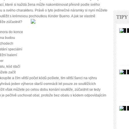
ací, které si každá žena může nakombinovat přesně podle svého
u a svého charakteru. Právě o tyto jedinečné náramky si nyní můžete
utěžit s krémovou pochoutkou Kinder Bueno. A jak se vlastně
TIPY
ěže zúčastnit?
února do konce
zna budou
bchodech
stání speciální
ěžní balení
er
lu, kód stačí
žete začít
koupíte a čím větší počet kódů pošlete, tím větší šanci na výhru
hrává jeden výherce starší osmnácti let pouze ze soutěžících
žit však můžete po celou dobu konání soutěže, zúčastnit se tedy
 je pečlivě uschovat obal, protože bez obalu s kódem odpovídajícím