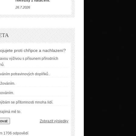
rekvizity z natáčení.
26.7.2026
ETA
ojujete proti chřipce a nachlazení?
avou výživou s přísunem přírodních
nů.
váním potravinových doplňků..
užováním.
kováním.
ýbám se přítomnosti mnoha lidí.
ajímá mě to.
ovat
Zobrazit výsledky
m 1706 odpovědí