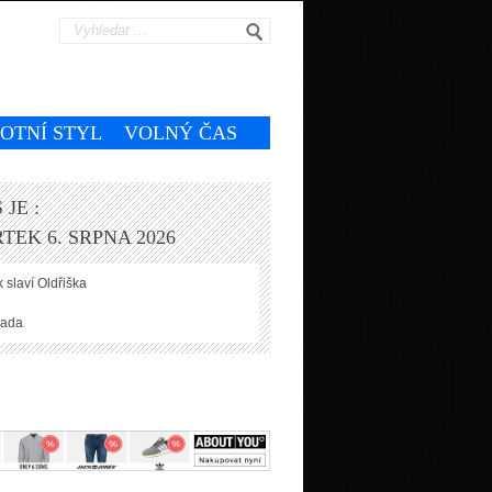
VOTNÍ STYL
VOLNÝ ČAS
 JE :
TEK 6. SRPNA 2026
 slaví
Oldřiška
ada