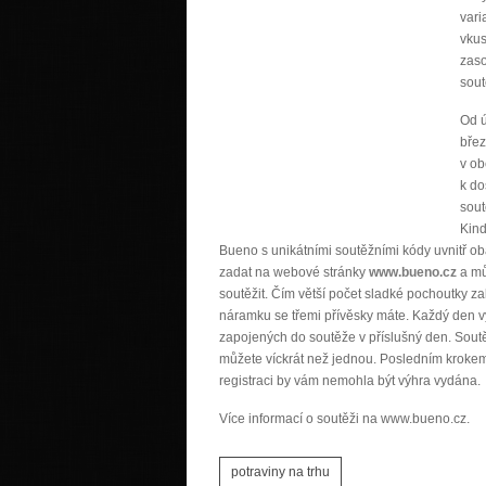
vari
vkus
zaso
sout
Od 
bře
v o
k do
sout
Kind
Bueno s unikátními soutěžními kódy uvnitř oba
zadat na webové stránky
www.bueno.cz
a mů
soutěžit. Čím větší počet sladké pochoutky za
náramku se třemi přívěsky máte. Každý den vy
zapojených do soutěže v příslušný den. Soutě
můžete víckrát než jednou. Posledním krokem
registraci by vám nemohla být výhra vydána.
Více informací o soutěži na www.bueno.cz.
potraviny na trhu