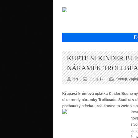
D
KUPTE SI KINDER BU
NÁRAMEK TROLLBEA
red
1.2.2017
Koktejl
,
Zajím
Křupavá krémová oplatka Kinder Bueno nyní
si o trendy náramky Trollbeads. Stačí si v 
pochoutky a čekat, zda zrovna to vaše v s
Pova
nová
stvo
celé
ženy