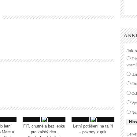
ANK
Jak b
Zdr
vitamí
Uží
Ot
Oč
Vyh
Nez
Hlas
o letní
FIT, chutně a bez lepku
Letní potěšení na talíři
o Mare a
pro každý den.
– pokrmy z grilu
Celke