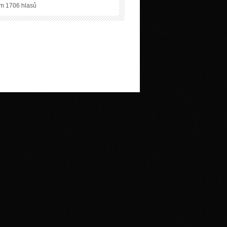
m 1706 hlasů