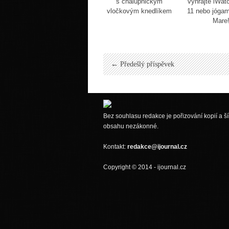
s chalupnickým
vyhrajte iWat
vločkovým knedlíkem
11 nebo jógam
Mare
← Předešlý příspěvek
Bez souhlasu redakce je pořizování kopií a ší
obsahu nezákonné.
Kontakt:
redakce@ijournal.cz
Copyright © 2014 - ijournal.cz