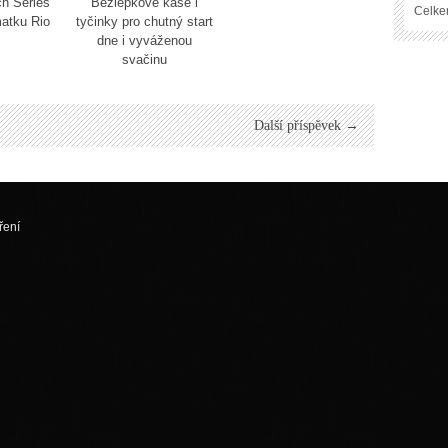
ch Series
Bezlepkové kaše i
Celke
atku Rio
tyčinky pro chutný start
!
dne i vyváženou
svačinu
Další příspěvek →
ření