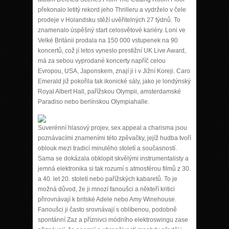
překonalo letitý rekord jeho Thrilleru a vydrželo v čele
prodeje v Holandsku stěží uvěřitelných 27 týdnů. To
znamenalo úspěšný start celosvětové kariéry. Loni ve
Velké Británii prodala na 150 000 vstupenek na 90
koncertů, což jí letos vyneslo prestižní UK Live Award,
má za sebou vyprodané koncerty napříč celou
Evropou, USA, Japonskem, znají ji i v Jižní Koreji. Caro
Emerald již pokořila tak ikonické sály, jako je londýnský
Royal Albert Hall, pařížskou Olympii, amsterdamské
Paradiso nebo berlínskou Olympiahalle.
Suverénní hlasový projev, sex appeal a charisma jsou
poznávacími znameními této zpěvačky, jejíž hudba tvoří
oblouk mezi tradicí minulého století a současností.
Sama se dokázala obklopit skvělými instrumentalisty a
jemná elektronika si tak rozumí s atmosférou filmů z 30.
a 40. let 20. století nebo pařížských kabaretů. To je
možná důvod, že ji mnozí fanoušci a někteří kritici
přirovnávají k britské Adele nebo Amy Winehouse.
Fanoušci ji často srovnávají s oblíbenou, podobně
spontánní Zaz a příznivci módního elektroswingu zase