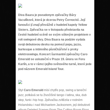
Diva Baara je pseudonym zpěvačky Báry
Vaculíkové, která je dcerou Petry Černocké. Její
fanoušci jí znají převážně z hudební kapely Yellow
Sisters. Zpěvačka se v listopadu představila na
české hudební scéně se svým sólovým projektem v
roli swingové divy. Diva Baara na podzim vydala
svoji debutovou desku na pomezí popu, jazzu,
burlesque a intimního písničkářství s prvky
elektroswingu. Koncert šarmantní zpěvačky Caro
Emerald se uskuteční v Praze 19. února ve Foru
Karlín, a to v rámci jejího světového turné, které jede
pod názvem Emerald Island
Tour.
Styl
Caro Emerald
mísí chytře pop, swing a taneční
jazz, potkává se tu živočišné tango i latina, ska, dub
step, funk i hip hop. Zpěvačka zvítězila v rodném
Holandsku i nad Michaelem Jacksonem, její debutové
album Deleted Scenes From The Cutting Room Floor