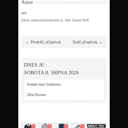
Autor
red
Zdroj: www.caroemerald.cz, foto: David Neff
← Předešlý příspěvek
Další příspěvek →
DNES JE :
SOBOTA 8. SRPNA 2026
Svátek slaví
Soběslav
Zítra
Roman