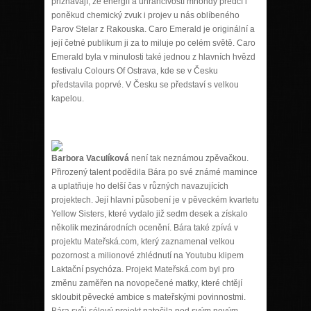
přiznávají, že energií a uhrančivostí mnohdy předčí i
poněkud chemický zvuk i projev u nás oblíbeného
Parov Stelar z Rakouska. Caro Emerald je originální a
její četné publikum ji za to miluje po celém světě. Caro
Emerald byla v minulosti také jednou z hlavních hvězd
festivalu Colours Of Ostrava, kde se v Česku
představila poprvé. V Česku se představí s velkou
kapelou.
Barbora Vaculíková
není tak neznámou zpěvačkou.
Přirozený talent podědila Bára po své známé mamince
a uplatňuje ho delší čas v různých navazujících
projektech. Její hlavní působení je v pěveckém kvartetu
Yellow Sisters, které vydalo již sedm desek a získalo
několik mezinárodních ocenění. Bára také zpívá v
projektu Mateřská.com, který zaznamenal velkou
pozornost a milionové zhlédnutí na Youtubu klipem
Laktační psychóza. Projekt Mateřská.com byl pro
změnu zaměřen na novopečené matky, které chtějí
skloubit pěvecké ambice s mateřskými povinnostmi.
Bára svůj sólový projekt natočila pod svým novým