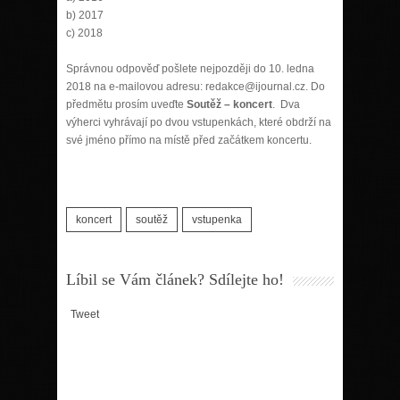
b) 2017
c) 2018
Správnou odpověď pošlete nejpozději do 10. ledna
2018 na e-mailovou adresu: redakce@ijournal.cz. Do
předmětu prosím uveďte
Soutěž – koncert
. Dva
výherci vyhrávají po dvou vstupenkách, které obdrží na
své jméno přímo na místě před začátkem koncertu.
koncert
soutěž
vstupenka
Líbil se Vám článek? Sdílejte ho!
Tweet