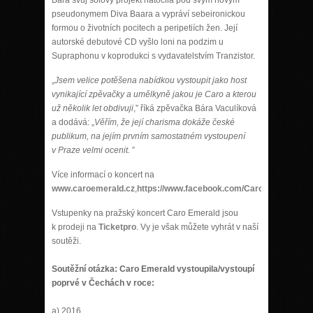
pseudonymem Diva Baara a vypráví sebeironickou
formou o životních pocitech a peripetiích žen. Její
autorské debutové CD vyšlo loni na podzim u
Supraphonu v koprodukci s vydavatelstvím Tranzistor.
„
Jsem velice potěšena nabídkou vystoupit jako host
vynikající zpěvačky a umělkyně jakou je Caro a kterou
už několik let obdivuji
,” říká zpěvačka Bára Vaculíková
a dodává: „
Věřím, že její charisma dokáže české
publikum, na jejím prvním samostatném vystoupení
v Praze velmi ocenit.
”
Více informací o koncert na
www.caroemerald.cz
,
https://www.facebook.com/CaroEmeraldPra
Vstupenky na pražský koncert Caro Emerald jsou
k prodeji na
Ticketpro
. Vy je však můžete vyhrát v naší
soutěži.
Soutěžní otázka: Caro Emerald vystoupila/vystoupí
poprvé v Čechách v roce:
a) 2016