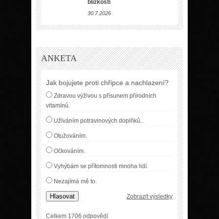
blízkosti
30.7.2026
ANKETA
Jak bojujete proti chřipce a nachlazení?
Zdravou výživou s přísunem přírodních
vitamínů.
Užíváním potravinových doplňků..
Otužováním.
Očkováním.
Vyhýbám se přítomnosti mnoha lidí.
Nezajímá mě to.
Hlasovat
Zobrazit výsledky
Celkem 1706 odpovědí