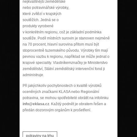
nejkvalitnější zemědělské
nebo potravinářské výrobky,
které zvítězí v krajských
soutěžích. Jedná se o
produkty vyrobené
v konkrétním regionu, což je základní podmínka
soutěže. Podíl místních surovin je stanoven nejméně
na 70 procent, hlavní surovina přitom musí být
stoprocentně tuzemského původu. Výrobky tím mají
pevnou vazbu k regionu, například se může jednat o
krajové speciality. Vlastníkemznačky je Ministerstvo
zemědělství, Státní zemědělský intervenční fond ji
administruje.
Při jakýchkoliv pochybnostech o kvalitě výrobků
oceněných značkami KLASA nebo Regionální
potravina, se mohou spotřebitelé obrátit na infolinku
info@eklasa.cz
. Každý podnět je obratem řešen a
předán dozorovým orgánům k prošetření.
potraviny na trhu