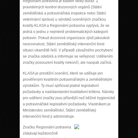
Regionální potravina je kladen velký důraz. Z
pravidelných kontrol dozorových orgánů (Státní
zemědělská a potravinářská inspekce nebo Státní
veterinární správa) u výrobků oceněných značkou
kvality KLASA a Regionální potravina vyplývá, že se
jedná o jednu z nejméně problematických kategorií
potravin. Pokud dozorová organizace zjistí jakoukoli
nesrovnalost, Státní zemědělský intervenční fond
situaci okamžitě řeší. V případě závažného pochybení
se značka odebírá a informuje se veřejnost. Udělením
značky posouzení kvality nekončí, ale naopak začíná.
KLASA je prestižní ocenění, které se uděluje jen
prověřeným kvalitním potravinářským a zemědělským
výrobkům. Ty musí splňovat platné legislativní
požadavky a nadstandardní kvalitativní kritéria. Nároky
pro udělení značky jsou přísnější než běžné hygienické
a potravinářské legislativní požadavky. Vlastníkem je
Ministerstvo zemědělství, Státní zemědělský
intervenční fond ji administruje.
Zn
ačku Regionální potravina
získávají každoročně