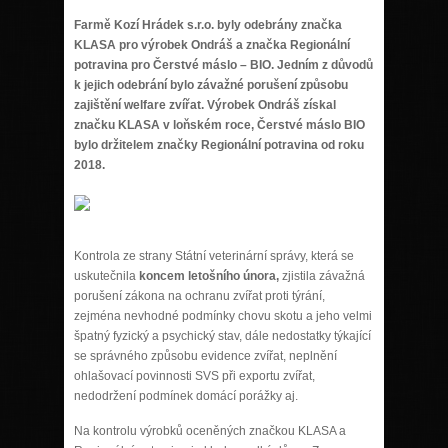
Farmě Kozí Hrádek s.r.o. byly odebrány značka
KLASA pro výrobek Ondráš a značka Regionální
potravina pro Čerstvé máslo – BIO. Jedním z důvodů
k jejich odebrání bylo závažné porušení způsobu
zajištění welfare zvířat. Výrobek Ondráš získal
značku KLASA v loňském roce, Čerstvé máslo BIO
bylo držitelem značky Regionální potravina od roku
2018.
Kontrola ze strany Státní veterinární správy, která se
uskutečnila
koncem letošního února,
zjistila závažná
porušení zákona na ochranu zvířat proti týrání,
zejména nevhodné podmínky chovu skotu a jeho velmi
špatný fyzický a psychický stav, dále nedostatky týkající
se správného způsobu evidence zvířat, neplnění
ohlašovací povinnosti SVS při exportu zvířat,
nedodržení podmínek domácí porážky aj.
Na kontrolu výrobků oceněných značkou KLASA a