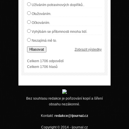
Užíváním potravinových doplňků..
Otužováním.
Očkováním.
Vyhýbám se přítomnosti mnoha lidí.
Nezajímá mě to.
Hlasovat
Zobrazit výsledky
Celkem 1706 odpovědí
Celkem 1706 hlasů
Bez souhlasu redakce je pořizování kopií a šíření
obsahu nezákonné.
Kontakt:
redakce@ijournal.cz
Copyright © 2014 - ijournal.cz