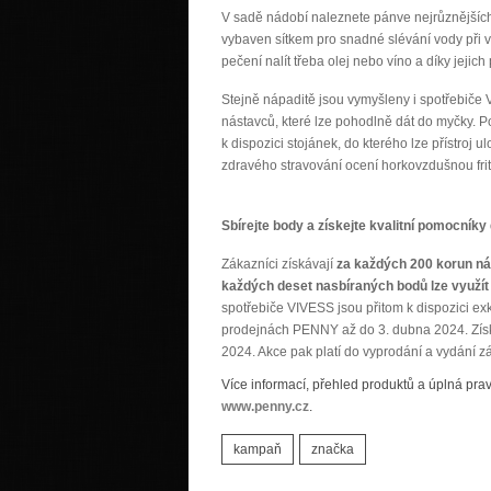
V sadě nádobí naleznete pánve nejrůznějších vel
vybaven sítkem pro snadné slévání vody při v
pečení nalít třeba olej nebo víno a díky jeji
Stejně nápaditě jsou vymyšleny i spotřebiče 
nástavců, které lze pohodlně dát do myčky. P
k dispozici stojánek, do kterého lze přístroj u
zdravého stravování ocení horkovzdušnou frité
Sbírejte body a získejte kvalitní pomocník
Zákazníci získávají
za každých 200 korun ná
každých deset nasbíraných bodů lze využít
spotřebiče VIVESS jsou přitom k dispozici ex
prodejnách PENNY až do 3. dubna 2024. Získa
2024. Akce pak platí do vyprodání a vydání 
Více informací, přehled produktů a úplná pra
www.penny.cz
.
kampaň
značka