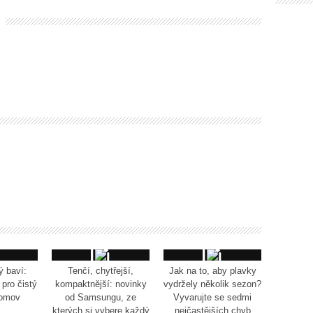
ý baví:
Tenčí, chytřejší,
Jak na to, aby plavky
pro čistý
kompaktnější: novinky
vydržely několik sezon?
domov
od Samsungu, ze
Vyvarujte se sedmi
kterých si vybere každý
nejčastějších chyb