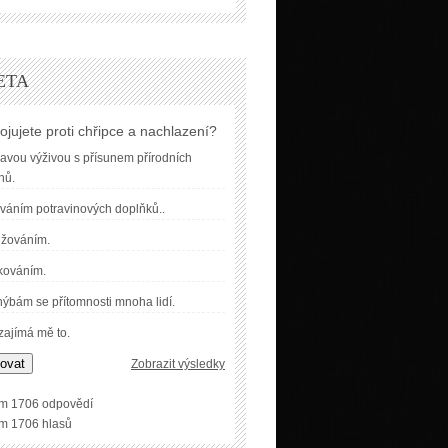
ETA
ojujete proti chřipce a nachlazení?
avou výživou s přísunem přírodních
nů.
váním potravinových doplňků..
užováním.
kováním.
ýbám se přítomnosti mnoha lidí.
ajímá mě to.
ovat
Zobrazit výsledky
m 1706 odpovědí
m 1706 hlasů