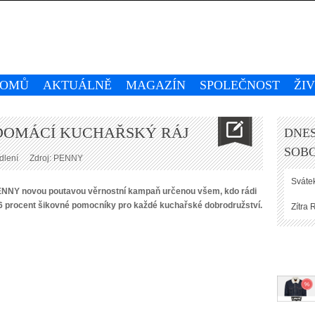
OMŮ
AKTUÁLNĚ
MAGAZÍN
SPOLEČNOST
ŽI
 DOMÁCÍ KUCHAŘSKÝ RÁJ
DNES
SOBO
dlení
Zdroj: PENNY
Svátek
 PENNY novou poutavou věrnostní kampaň určenou všem, kdo rádi
 66 procent šikovné pomocníky pro každé kuchařské dobrodružství.
Zítra