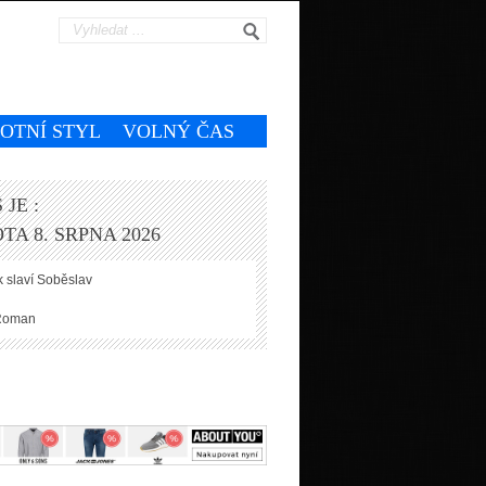
VOTNÍ STYL
VOLNÝ ČAS
 JE :
TA 8. SRPNA 2026
 slaví
Soběslav
Roman