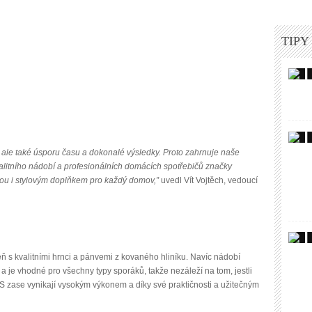
TIPY
í, ale také úsporu času a dokonalé výsledky. Proto zahrnuje naše
alitního nádobí a profesionálních domácích spotřebičů značky
jsou i stylovým doplňkem pro každý domov,”
uvedl Vít Vojtěch, vedoucí
 s kvalitními hrnci a pánvemi z kovaného hliníku. Navíc nádobí
a je vhodné pro všechny typy sporáků, takže nezáleží na tom, jestli
ESS zase vynikají vysokým výkonem a díky své praktičnosti a užitečným