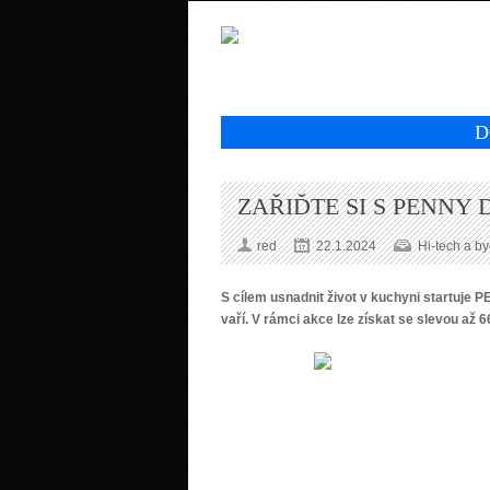
D
ZAŘIĎTE SI S PENNY
red
22.1.2024
Hi-tech a by
S cílem usnadnit život v kuchyni startuje
vaří. V rámci akce lze získat se slevou až