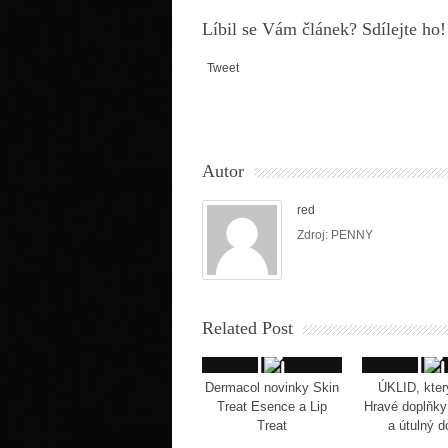
Líbil se Vám článek? Sdílejte ho!
Tweet
Autor
red
Zdroj: PENNY
Related Post
Dermacol novinky Skin
ÚKLID, kter
Treat Esence a Lip
Hravé doplňky 
Treat
a útulný 