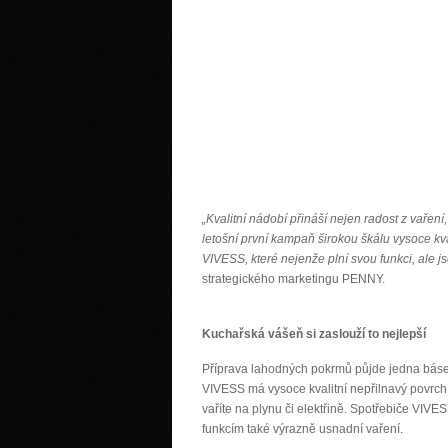
„Kvalitní nádobí přináší nejen radost z vařen
letošní první kampaň širokou škálu vysoce kv
VIVESS, které nejenže plní svou funkci, ale 
strategického marketingu PENNY.
Kuchařská vášeň si zaslouží to nejlepší
Příprava lahodných pokrmů půjde jedna báseň
VIVESS má vysoce kvalitní nepřilnavý povrch 
vaříte na plynu či elektřině. Spotřebiče VIV
funkcím také výrazně usnadní vaření.