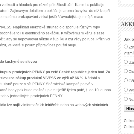
ikostí a hloubek pro různé příležitosti užití. Kastrol s poklicí je
aření. Zajímavým detailem u pekáče je aroma úchytka, do níž lze při
ch pomalému prokapávání získat ještě šťavnatější a jemnější maso.
ANK
VIVESS. Například elektrické struhadlo disponuje různými typy
odobné je to i u elektrického sekáčku. K tyčovému mixéru je zase
Jak b
ložit, aby se nepovaloval někde v šuplíku a byl vždy po ruce. Příznivci
zu, ve které si pokrm připraví bez použití oleje.
Zdr
vitamí
y do kuchyně se slevou
Uží
Ot
kupu v prodejnách PENNY po celé České republice jeden bod. Za
 slevu na nákup produktů VIVESS ve výši až 66 %.
Nádobí a
Oč
kluzivně pouze v síti PENNY. Sběratelská kampaň potrvá v
né body pak bude možné uplatnit ještě týden poté, tj. do 10. dubna
Vyh
zásob v jednotlivých prodejnách PENNY.
Nez
vidla lze najít v informačních letáčcích nebo na webových stránkách
Hlas
Celke
Celke