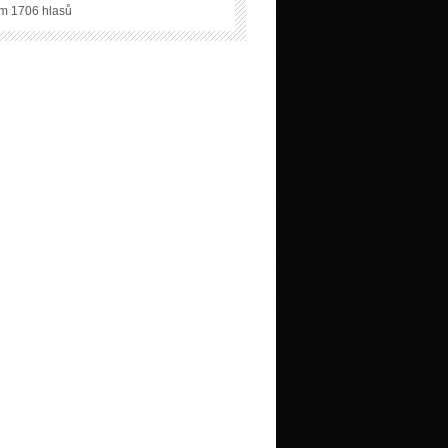
m 1706 hlasů