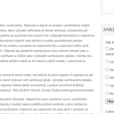
bec neobsahují. Takzvaný e-liquid ve snadno vyměnitelné náplni
ANK
oku, který uživatel vstřebává ve formě aerosolu vznikajícího při
stému je používání blu snazší než v případě klasických e-cigaret na
norázové náplně mají složení a kvalitu garantované jedním
Jak b
plň se snadno zacvakne do vaporizéru blu a vapování může začít
Zdr
ní. Odpadá tak jakákoliv manipulace nebo míchání tekutin jako u
vitamí
 nahřívání a čištění jako v případě nahřívaného tabáku. Údržba blu
sáhne plného nabití za 40 minut a vydrží nabitá, v závislosti na
Uží
Ot
 výrazně menší rizika, než běžné kouření cigaret. E-cigarety se ale
Oč
ako méně rizikové než nahřívaný tabák. Výrobky nahřívaného tabáku
cigarety žádný tabák neobsahují, a pokud se přísně dodržují
Vyh
vatelná,“
říká Jindřich Vobořil, bývalý český protidrogový koordinátor.
Nez
e bezpečí uživatele. Náplně blu jsou založené na tzv. uzavřeném
Hlas
-liquidu v každé náplni podléhá přísné kontrole a jeho složení je
dy používané v náplních pro vaporizér blu jsou plně v souladu se
Celke