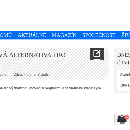
OMŮ
AKTUÁLNĚ
MAGAZÍN
SPOLEČNOST
ŽI
VÁ ALTERNATIVA PRO
DNES
ČTVR
ydlení
Zdroj: Imperial Brands
Svátek
Zítra
L
 na trh významnou inovaci v segmentu alternativ ke klasickým