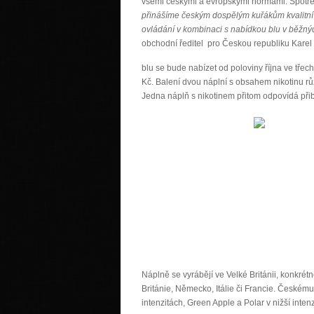
všemi českými a evropskými normami. Spotřeb
přinášíme českým dospělým kuřákům kvalitní
ovládání v kombinaci s nabídkou blu v běžnýc
obchodní ředitel pro Českou republiku Karel
blu se bude nabízet od poloviny října ve tř
Kč. Balení dvou náplní s obsahem nikotinu rů
Jedna náplň s nikotinem přitom odpovídá přibl
Náplně se vyrábějí ve Velké Británii, konkrét
Británie, Německo, Itálie či Francie. Českém
intenzitách, Green Apple a Polar v nižší inten