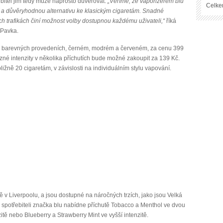
itel jim tedy může naprosto důvěřovat.
„Věříme, že vaporizérem blu
Celke
 a důvěryhodnou alternativu ke klasickým cigaretám. Snadné
h trafikách činí možnost volby dostupnou každému uživateli,“
říká
 Pavka.
ech barevných provedeních, černém, modrém a červeném, za cenu 399
zné intenzity v několika příchutích bude možné zakoupit za 139 Kč.
ižně 20 cigaretám, v závislosti na individuálním stylu vapování.
ně v Liverpoolu, a jsou dostupné na náročných trzích, jako jsou Velká
u spotřebiteli značka blu nabídne příchutě Tobacco a Menthol ve dvou
zitě nebo Blueberry a Strawberry Mint ve vyšší intenzitě.