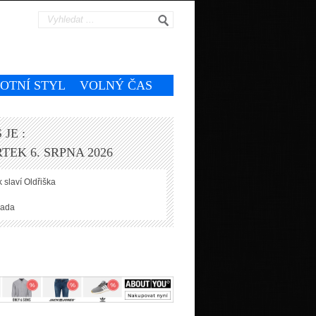
VOTNÍ STYL
VOLNÝ ČAS
 JE :
TEK 6. SRPNA 2026
 slaví
Oldřiška
ada