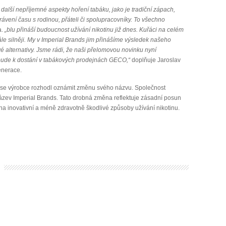
 další nepříjemné aspekty hoření tabáku, jako je tradiční zápach,
rávení času s rodinou, přáteli či spolupracovníky. To všechno
a.
„blu přináší budoucnost užívání nikotinu již dnes. Kuřáci na celém
tále silněji. My v Imperial Brands jim přinášíme výsledek našeho
 alternativy. Jsme rádi, že naši přelomovou novinku nyní
 bude k dostání v tabákových prodejnách GECO,“
doplňuje Jaroslav
enerace.
rh se výrobce rozhodl oznámit změnu svého názvu. Společnost
název Imperial Brands. Tato drobná změna reflektuje zásadní posun
 na inovativní a méně zdravotně škodlivé způsoby užívání nikotinu.