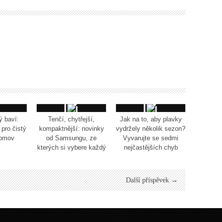
ý baví:
Tenčí, chytřejší,
Jak na to, aby plavky
pro čistý
kompaktnější: novinky
vydržely několik sezon?
domov
od Samsungu, ze
Vyvarujte se sedmi
kterých si vybere každý
nejčastějších chyb
Další příspěvek →