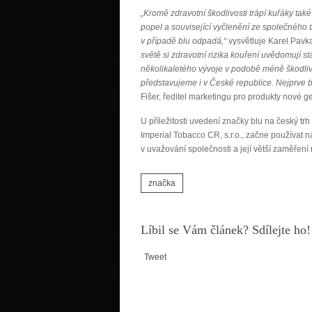
„Kromě zdravotní škodlivosti trápí kuřáky také
popel a související vyčlenění ze společného t
v případě blu odpadá,“
vysvětluje Karel Pavk
světě si zdravotní rizika kouření uvědomují s
několikaletého vývoje v podobě méně škodlivé
představujeme i v České republice. Nejprve
Fišer, ředitel marketingu pro produkty nové g
U příležitosti uvedení značky blu na český t
Imperial Tobacco CR, s.r.o., začne používat 
v uvažování společnosti a její větší zaměření
značka
Líbil se Vám článek? Sdílejte ho!
Tweet