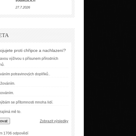
soutěžících
27.7.2026
ETA
ojujete proti chřipce a nachlazení?
avou výživou s přísunem přírodních
nů.
váním potravinových doplňků..
užováním.
kováním.
ýbám se přítomnosti mnoha lidí.
ajímá mě to.
ovat
Zobrazit výsledky
m 1706 odpovědí