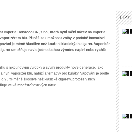
TIPY
t Imperial Tobacco CR, s.r.o., která nyní mění název na Imperial
aporizérem blu. Přináší tak možnost volby v podobě inovativní
pování je méně škodlivé než kouření klasických cigaret. Vaporizér
h cigaret umožňuje navíc jednoduchou výměnu náplní nebo rychlé
hu s nikotinovými výrobky a svými produkty nové generace, jako
 nyní vaporizér blu, nabízí alternativy pro kuřáky. Vapování je podle
 o 95 % méně škodlivé než klasické cigarety, protože v nich
ňuje velké množství toxických látek.