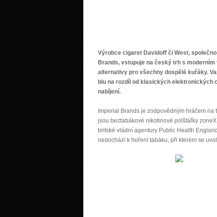
Výrobce cigaret Davidoff či West, společnos
Brands, vstupuje na český trh s moderním v
alternativy pro všechny dospělé kuřáky. Va
blu na rozdíl od klasických elektronickýc
nabíjení.
Imperial Brands je zodpovědným hráčem na tr
jsou beztabákové nikotinové polštářky zoneX a
britské vládní agentury Public Health England
nedochází k hoření tabáku, při kterém se uvol