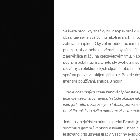
Veškeré produkty značky blu naopak tabák vů
obsahuje nanejvýš 18 mg nikotinu na 1 ml rozt
zahřívání náplně. Díky velmi jednoduchému sy
principu takzvaného otevřeného systému. Jed
z největších hráčů na celosvětovém trhu. Ná
pouhým potáhnutím z tohoto stylového zaříze
otevřených elektronických cigaret nebo nutné
spočívá pouze v nabíjení přístroje. Baterie do
intenzitě používaní, zhruba 8 hodin.
„Podle dostupných studií vapování představuje
také dle všech srovnávacích studií ukazují j
jsou jednoduše založeny na tabáku, kdežto e-
pravidla, tak jsou rizika mnohem více kontrolo
Jednou z největších priorit Imperial Brands j
systému s garancí kontroly a kvality. Obsah e
testováno příslušnými úřady. Všechny e-liqui