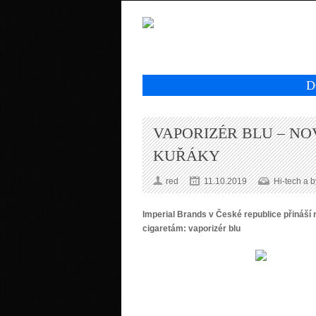
D
VAPORIZÉR BLU – NO
KUŘÁKY
red
11.10.2019
Hi-tech a b
Imperial Brands v České republice přináší
cigaretám: vaporizér blu