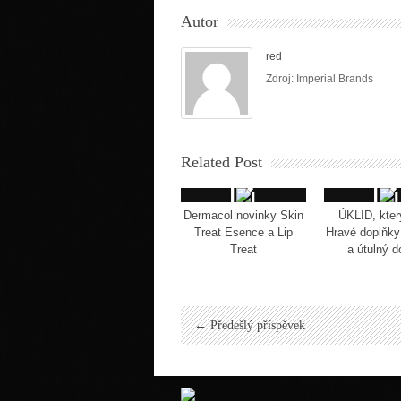
Autor
red
Zdroj: Imperial Brands
Related Post
Dermacol novinky Skin
ÚKLID, kter
Treat Esence a Lip
Hravé doplňky 
Treat
a útulný 
← Předešlý příspěvek