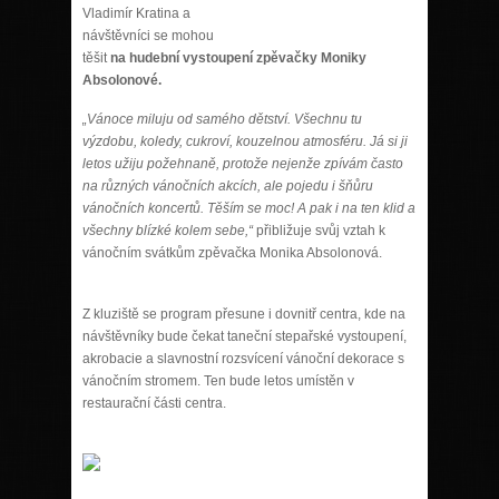
Vladimír Kratina a
návštěvníci se mohou
těšit
na hudební vystoupení zpěvačky Moniky
Absolonové.
„Vánoce miluju od samého dětství. Všechnu tu
výzdobu, koledy, cukroví, kouzelnou atmosféru. Já si ji
letos užiju požehnaně, protože nejenže zpívám často
na různých vánočních akcích, ale pojedu i šňůru
vánočních koncertů. Těším se moc! A pak i na ten klid a
všechny blízké kolem sebe,“
přibližuje svůj vztah k
vánočním svátkům zpěvačka Monika Absolonová.
Z kluziště se program přesune i dovnitř centra, kde na
návštěvníky bude čekat taneční stepařské vystoupení,
akrobacie a slavnostní rozsvícení vánoční dekorace s
vánočním stromem. Ten bude letos umístěn v
restaurační části centra.