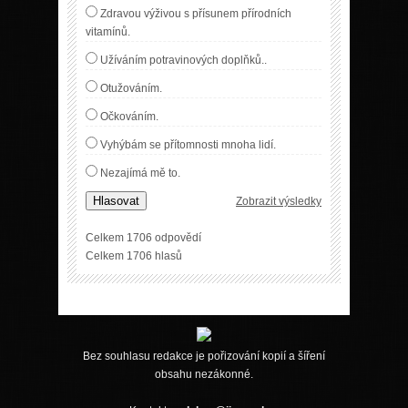
Zdravou výživou s přísunem přírodních
vitamínů.
Užíváním potravinových doplňků..
Otužováním.
Očkováním.
Vyhýbám se přítomnosti mnoha lidí.
Nezajímá mě to.
Hlasovat
Zobrazit výsledky
Celkem 1706 odpovědí
Celkem 1706 hlasů
Bez souhlasu redakce je pořizování kopií a šíření
obsahu nezákonné.