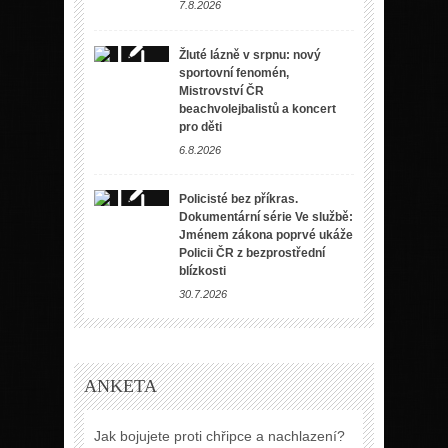
7.8.2026
Žluté lázně v srpnu: nový
sportovní fenomén,
Mistrovství ČR
beachvolejbalistů a koncert
pro děti
6.8.2026
Policisté bez příkras.
Dokumentární série Ve službě:
Jménem zákona poprvé ukáže
Policii ČR z bezprostřední
blízkosti
30.7.2026
ANKETA
Jak bojujete proti chřipce a nachlazení?