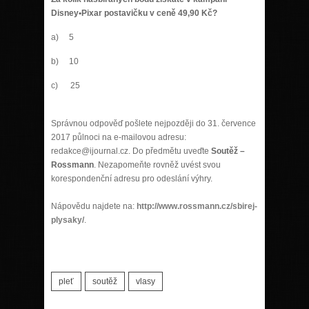
Disney•Pixar postavičku v ceně 49,90 Kč?
a) 5
b) 10
c) 25
Správnou odpověď pošlete nejpozději do 31. července
2017 půlnoci na e-mailovou adresu:
redakce@ijournal.cz. Do předmětu uveďte
Soutěž –
Rossmann
. Nezapomeňte rovněž uvést svou
korespondenční adresu pro odeslání výhry.
Nápovědu najdete na:
http://www.rossmann.cz/sbirej-
plysaky/
.
pleť
soutěž
vlasy