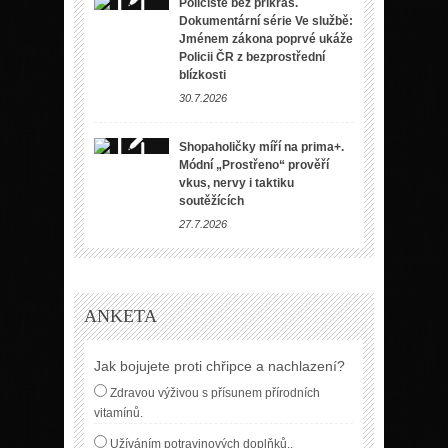
Policisté bez příkras.
Dokumentární série Ve službě:
Jménem zákona poprvé ukáže
Policii ČR z bezprostřední
blízkosti
30.7.2026
Shopaholičky míří na prima+.
Módní „Prostřeno“ prověří
vkus, nervy i taktiku
soutěžících
27.7.2026
ANKETA
Jak bojujete proti chřipce a nachlazení?
Zdravou výživou s přísunem přírodních
vitamínů.
Užíváním potravinových doplňků..