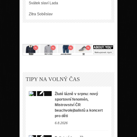
Svátek slaví
Lada
Zítra
Soběslav
TIPY NA VOLNÝ ČAS
Žluté lázně v srpnu: nový
sportovní fenomén,
Mistrovství ČR
beachvolejbalistů a koncert
pro děti
6.8.2026