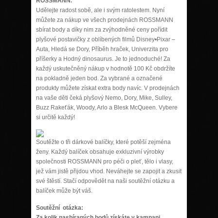
ROSSMANN.
Udělejte radost sobě, ale i svým ratolestem. Nyní
můžete za nákup ve všech prodejnách ROSSMANN
sbírat body a díky nim za zvýhodněné ceny pořídit
plyšové postavičky z oblíbených filmů Disney•Pixar –
Auta, Hledá se Dory, Příběh hraček, Univerzita pro
příšerky a Hodný dinosaurus. Je to jednoduché! Za
každý uskutečněný nákup v hodnotě 100 Kč obdržíte
na pokladně jeden bod. Za vybrané a označené
produkty můžete získat extra body navíc. V prodejnách
na vaše děti čeká plyšový Nemo, Dory, Mike, Sulley,
Buzz Rakeťák, Woody, Arlo a Blesk McQueen. Vybere
si určitě každý!
Soutěžte o tři dárkové balíčky, které potěší zejména
ženy. Každý balíček obsahuje exkluzivní výrobky
společnosti ROSSMANN pro péči o pleť, tělo i vlasy,
jež vám jistě přijdou vhod. Neváhejte se zapojit a zkusit
své štěstí. Stačí odpovědět na naši soutěžní otázku a
balíček může být váš.
Soutěžní otázka:
Za kolik nasbíraných bodů získáte v kampani