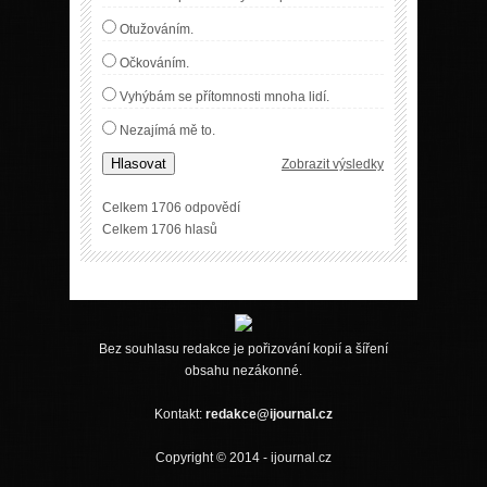
Otužováním.
Očkováním.
Vyhýbám se přítomnosti mnoha lidí.
Nezajímá mě to.
Hlasovat
Zobrazit výsledky
Celkem 1706 odpovědí
Celkem 1706 hlasů
Bez souhlasu redakce je pořizování kopií a šíření
obsahu nezákonné.
Kontakt:
redakce@ijournal.cz
Copyright © 2014 - ijournal.cz