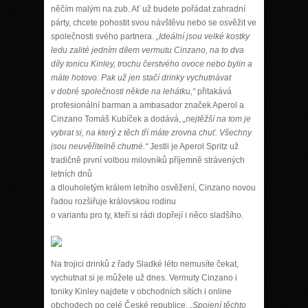
něčím malým na zub. Ať už budete pořádat zahradní
párty, chcete pohostit svou návštěvu nebo se osvěžit ve
společnosti svého partnera.
„Ideální jsou velké kostky
ledu zalité jedním dílem vermutu Cinzano, na to dva
díly tonicu Kinley, trochu čerstvého ovoce nebo bylin a
máte hotovo. Pak už jen stačí drinky vychutnávat
v dobré společnosti někde na lehátku,“
přitakává
profesionální barman a ambasador značek Aperol a
Cinzano Tomáš Kubíček a dodává,
„nejtěžší na tom je
vybrat si, na který z těch tří máte zrovna chuť. Všechny
jsou neuvěřitelně chutné.“
Jestli je Aperol Spritz už
tradičně první volbou milovníků příjemně strávených
letních dnů
a dlouholetým králem letního osvěžení, Cinzano novou
řadou rozšiřuje královskou rodinu
o variantu pro ty, kteří si rádi dopřejí i něco sladšího.
Na trojici drinků z řady Sladké léto nemusíte čekat,
vychutnat si je můžete už dnes. Vermuty Cinzano i
toniky Kinley najdete v obchodních sítích i online
obchodech po celé České republice.
„Spojení těchto