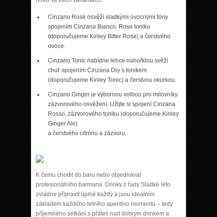
Cinzano Rosé osvěží sladkými ovocnými tóny
spojením Cinzana Bianco, Rose toniku
(doporučujeme Kinley Bitter Rose) a čerstvého
ovoce.
Cinzano Tonic nabídne lehce nahořklou svěží
chuť spojením Cinzana Dry s tonikem
(doporučujeme Kinley Tonic) a čerstvou okurkou.
Cinzano Ginger je výbornou volbou pro milovníky
zázvorového osvěžení. Užijte si spojení Cinzana
Rosso, zázvorového toniku (doporučujeme Kinley
Ginger Ale)
a čerstvého citrónu a zázvoru.
K čemu chodit do baru nebo objednávat
profesionálního barmana. Drinky z řady Sladké léto
zvládne připravit úplně každý a jsou ideálním
základem každého letního aperitivo momentu – tedy
příjemného setkání s přáteli nad dobrým drinkem a