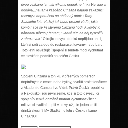
dvou velikánů jen tak nikomu neunikne,“
říká Hergge a
dodává,
„na lahvi každého Cinzana najdou zákazníci
recepty a doporučení na oblíbený drink z řady
Sladkého léta. Každý tak bude přesně vědět, jaká
kombinace se ke kterému Cinzanu hodí. A kdyby to
náhodou někdo přehlédl, Sladké léto na něj vyskočí i
z obrazovek.“
O trojici nových drinků nepřijdou ani ti,
kteří si rádi zajdou do restaurace, kavárny nebo baru.
Toto letní osvěžující spojení si budete moci vychutnat
ve stovkách podniků po celém Česku.
Spojení Cinzana a toniku, v přesných poměrech
doplněných o ovoce nebo byliny, stvořili profesionálové
z Akademie Campari ve Vídni. Právě Česká republika
a Rakousko jsou první země, kde si toto osvěžující
spojení v lehké obměně mohou vychutnat všichni
milovníci kvalitního pití.A co vy, už jste jeden ze tří
drinků zkusili? My Sladkému létu v Česku říkáme
CinzANO!