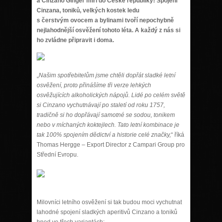
a Cinzano Ginger míří do České republiky! Spojení
Cinzana, toniků, velkých kostek ledu
s čerstvým ovocem a bylinami tvoří nepochybně
nejlahodnější osvěžení tohoto léta. A každý z nás si
ho zvládne připravit i doma.
„
Našim spotřebitelům jsme chtěli dopřát sladké letní
osvěžení, proto přinášíme tři verze lehkých
osvěžujících alkoholických nápojů. Lidé po celém světě
si Cinzano vychutnávají po staletí od roku 1757,
tradičně si ho dopřávají samotné se sodou, tonikem
nebo v míchaných koktejlech. Tato letní kombinace je
tak 100% spojením dědictví a historie celé značky,
“ říká
Thomas Hergge – Export Director z Campari Group pro
Střední Evropu.
Milovníci letního osvěžení si tak budou moci vychutnat
lahodné spojení sladkých aperitivů Cinzano a toniků
hned ve třech variantách: