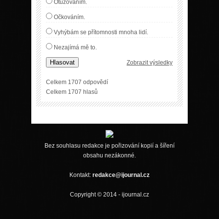
Otužováním.
Očkováním.
Vyhýbám se přítomnosti mnoha lidí.
Nezajímá mě to.
Hlasovat
Zobrazit výsledky
Celkem 1707 odpovědí
Celkem 1707 hlasů
Bez souhlasu redakce je pořizování kopií a šíření
obsahu nezákonné.
Kontakt:
redakce@ijournal.cz
Copyright © 2014 - ijournal.cz