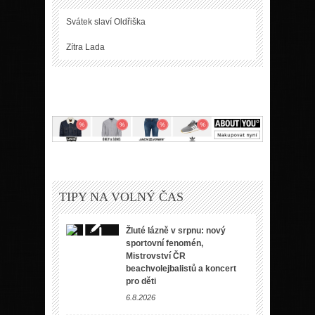
Svátek slaví
Oldřiška
Zítra
Lada
TIPY NA VOLNÝ ČAS
Žluté lázně v srpnu: nový
sportovní fenomén,
Mistrovství ČR
beachvolejbalistů a koncert
pro děti
6.8.2026