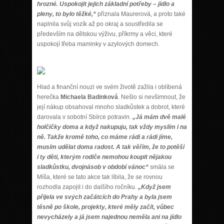
hrozné. Uspokojit jejich základní potřeby – jídlo a
pleny, to bylo těžké,“
přiznala Maurerová, a proto také
naplnila svůj vozík až po okraj a soustředila se
především na dětskou výživu, příkrmy a věci, které
uspokojí třeba maminky v azylových domech.
Hlad a finanční nouzi ve svém životě zažila i oblíbená
herečka
Michaela Badinková
. Nešlo si nevšimnout, že
její nákup obsahoval mnoho sladkůstek a dobrot, které
darovala v sobotní Sbírce potravin.
„Já mám dvě malé
holčičky doma a když nakupuju, tak vždy myslím i na
ně. Takže kromě toho, co máme rádi a rádi jíme,
musím udělat doma radost. A tak věřím, že to potěší
i ty děti, kterým rodiče nemohou koupit nějakou
sladkůstku, dvojnásob v období vánoc“
smála se
Míša, které se tato akce tak líbila, že se rovnou
rozhodla zapojit i do dalšího ročníku.
„Když jsem
přijela ve svých začátcích do Prahy a byla jsem
těsně po škole, projekty, které měly začít, vůbec
nevycházely a já jsem najednou neměla ani na jídlo