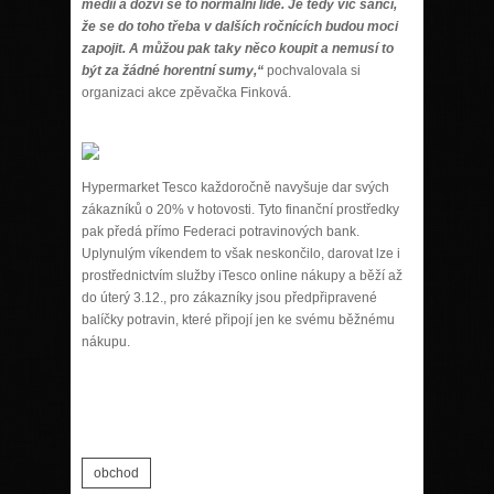
médii a dozví se to normální lidé. Je tedy víc šancí,
že se do toho třeba v dalších ročnících budou moci
zapojit. A můžou pak taky něco koupit a nemusí to
být za žádné horentní sumy,“
pochvalovala si
organizaci akce zpěvačka Finková.
Hypermarket Tesco každoročně navyšuje dar svých
zákazníků o 20% v hotovosti. Tyto finanční prostředky
pak předá přímo Federaci potravinových bank.
Uplynulým víkendem to však neskončilo, darovat lze i
prostřednictvím služby iTesco online nákupy a běží až
do úterý 3.12., pro zákazníky jsou předpřipravené
balíčky potravin, které připojí jen ke svému běžnému
nákupu.
obchod