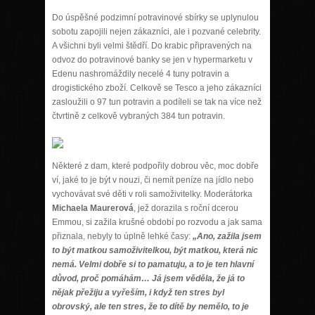
Do úspěšné podzimní potravinové sbírky se uplynulou
sobotu zapojili nejen zákazníci, ale i pozvané celebrity.
A všichni byli velmi štědří. Do krabic připravených na
odvoz do potravinové banky se jen v hypermarketu v
Edenu nashromáždily necelé 4 tuny potravin a
drogistického zboží. Celkově se Tesco a jeho zákazníci
zasloužili o 97 tun potravin a podíleli se tak na více než
čtvrtině z celkově vybraných 384 tun potravin.
Některé z dam, které podpořily dobrou věc, moc dobře
ví, jaké to je být v nouzi, či nemít peníze na jídlo nebo
vychovávat své děti v roli samoživitelky. Moderátorka
Michaela Maurerová
, jež dorazila s roční dcerou
Emmou, si zažila krušné období po rozvodu a jak sama
přiznala, nebyly to úplně lehké časy:
„Ano, zažila jsem
to být matkou samoživitelkou, být matkou, která nic
nemá. Velmi dobře si to pamatuju, a to je ten hlavní
důvod, proč pomáhám… Já jsem věděla, že já to
nějak přežiju a vyřeším, i když ten stres byl
obrovský, ale ten stres, že to dítě by nemělo, to je