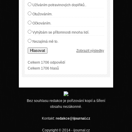
Užíváním potravinových doplňků..
Otužováním.
Očkováním.
Vyhýbám se přítomnosti mnoha lidí.
Nezajímá mě to.
Hlasovat
Zobrazit výsledky
Celkem 1706 odpovědí
Celkem 1706 hlasů
Bez souhlasu redakce je pořizování kopií a šíření
obsahu nezákonné.
Kontakt:
redakce@ijournal.cz
Copyright © 2014 - ijournal.cz