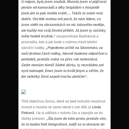
či nájem, byla jsem zoufalá. Musela jsem si půjčovat
peníze od kamarádů a díky brigádám v hospodě
jsem jim to pak mohla vrátit…. Takže to znám moc
dobře. Oni lidé mohou mít pocit, že nám lidem, co
jsme vidět na obrazovkách se nic takového neděje,
ale každý má svůj životní příběh. Já jsem ty začátky
měla hodně krušné,“
zavzpomínala Badinková a
prozradila, kde a jak bude s rodinou trávit letošní
vánoční svátky.
„Pojedeme určitě na Slovensko, za
naší druhou částí rodiny, hlavně budeme odpočívat u
pohádek, protože volna se přes rok nedostává.
Zatím nemám téměř žádné dárky, ty nezvládnu ani
nyní nakoupit. Dnes jsem tu kvůli jiným a věřím, že
jim nelehký život aspoň trochu ulehčím“.
Třetí statečnou ženou, které se také bohužel nevyhnul
rozvod a musela se sama starat o své děti, je
Linda
Finková
. I ta si udělala v sobotu čas a zapojila se do
Sbírky potravin.
„Šla jsem do toho proto, protože vím,
že to budou fotit fotografové, tudíž se to dostane do