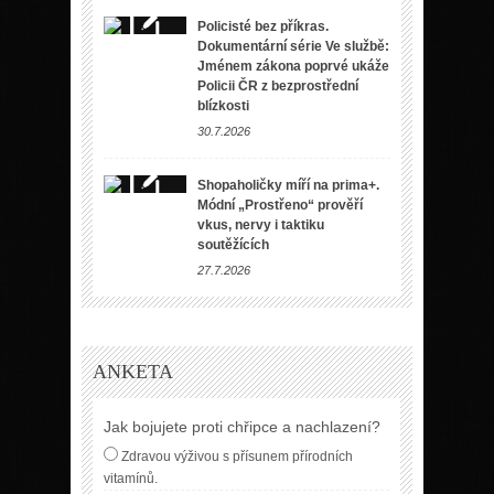
Policisté bez příkras.
Dokumentární série Ve službě:
Jménem zákona poprvé ukáže
Policii ČR z bezprostřední
blízkosti
30.7.2026
Shopaholičky míří na prima+.
Módní „Prostřeno“ prověří
vkus, nervy i taktiku
soutěžících
27.7.2026
ANKETA
Jak bojujete proti chřipce a nachlazení?
Zdravou výživou s přísunem přírodních
vitamínů.