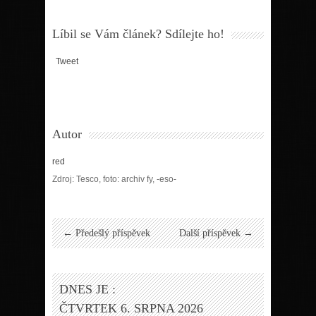
Líbil se Vám článek? Sdílejte ho!
Tweet
Autor
red
Zdroj: Tesco, foto: archiv fy, -eso-
← Předešlý příspěvek
Další příspěvek →
DNES JE :
ČTVRTEK 6. SRPNA 2026