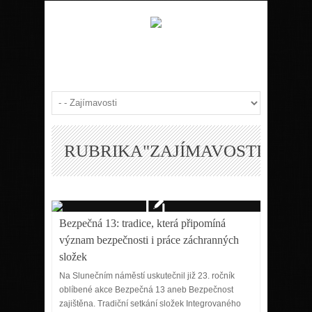
RUBRIKA"ZAJÍMAVOSTI"
Bezpečná 13: tradice, která připomíná
význam bezpečnosti i práce záchranných
složek
Na Slunečním náměstí uskutečnil již 23. ročník
oblíbené akce Bezpečná 13 aneb Bezpečnost
zajištěna. Tradiční setkání složek Integrovaného