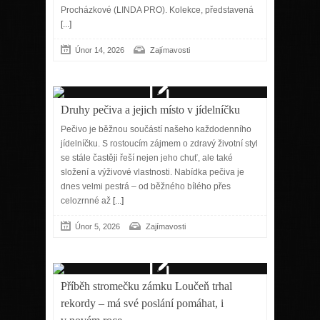
Procházkové (LINDA PRO). Kolekce, představená
[...]
Únor 14, 2026
Zajímavosti
Druhy pečiva a jejich místo v jídelníčku
Pečivo je běžnou součástí našeho každodenního
jídelníčku. S rostoucím zájmem o zdravý životní styl
se stále častěji řeší nejen jeho chuť, ale také
složení a výživové vlastnosti. Nabídka pečiva je
dnes velmi pestrá – od běžného bílého přes
celozrnné až
[...]
Únor 5, 2026
Zajímavosti
Příběh stromečku zámku Loučeň trhal
rekordy – má své poslání pomáhat, i