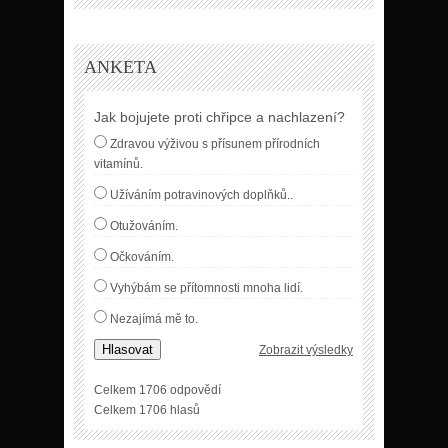
ANKETA
Jak bojujete proti chřipce a nachlazení?
Zdravou výživou s přísunem přírodních
vitamínů.
Užíváním potravinových doplňků..
Otužováním.
Očkováním.
Vyhýbám se přítomnosti mnoha lidí.
Nezajímá mě to.
Hlasovat
Zobrazit výsledky
Celkem 1706 odpovědí
Celkem 1706 hlasů