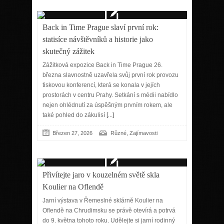
Back in Time Prague slaví první rok:
statisíce návštěvníků a historie jako
skutečný zážitek
Zážitková expozice Back in Time Prague 26.
března slavnostně uzavřela svůj první rok provozu
tiskovou konferencí, která se konala v jejích
prostorách v centru Prahy. Setkání s médii nabídlo
nejen ohlédnutí za úspěšným prvním rokem, ale
také pohled do zákulisí
[...]
,
Březen 27, 2026
Různé
Zajímavosti
Přivítejte jaro v kouzelném světě skla
Koulier na Oflendě
Jarní výstava v Řemeslné sklárně Koulier na
Oflendě na Chrudimsku se právě otevírá a potrvá
do 9. května tohoto roku. Udělejte si jarní rodinný