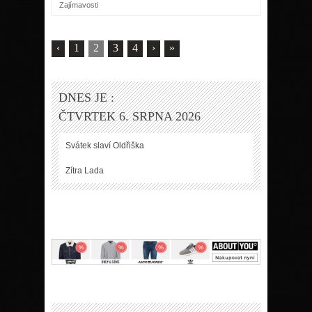
Zajímavosti
‹
1
2
3
4
›
»
DNES JE :
ČTVRTEK 6. SRPNA 2026
Svátek slaví
Oldřiška
Zítra
Lada