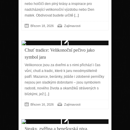
nebo holčičí den plný krásy a inspirace pro
nadcházející velikonoční výzdobu nebo Den
matek. Obdivovat budete určitě
[...]
Březen 18, 2026
Zajímavosti
Chuť tradice: Velikonoční pečivo jako
symbol jara
Velikonoce jsou za dveřmi a s nimi přichází i čas
vůní, chutí a tradic, které k jaru neodmyslitelně
patří. Mazance, beránky, jidáše i zdobené perníčky
nejsou jen sladkými dobrotami – jsou symbolem
radosti, nového života a okamžiků strávených s
blízkými, jež
[...]
Březen 16, 2026
Zajímavosti
Steaky, zvěřina a benešovská piva.