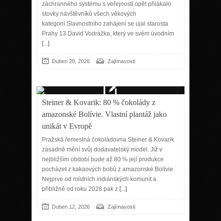
záchranného systému s veřejností opět přilákalo
stovky návštěvníků všech věkových
kategorií.Slavnostního zahájení se ujal starosta
Prahy 13 David Vodrážka, který ve svém úvodním
[...]
Duben 28, 2026
Zajímavosti
Steiner & Kovarik: 80 % čokolády z
amazonské Bolívie. Vlastní plantáž jako
unikát v Evropě
Pražská řemeslná čokoládovna Steiner & Kovarik
zásadně mění svůj dodavatelský model. Již v
nejbližším období bude až 80 % její produkce
pocházet z kakaových bobů z amazonské Bolívie.
Nejprve od místních indiánských komunit a
přibližně od roku 2028 pak z
[...]
Duben 12, 2026
Zajímavosti