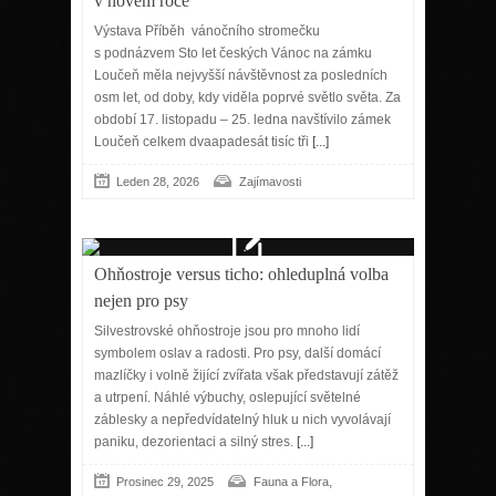
v novém roce
Výstava Příběh vánočního stromečku
s podnázvem Sto let českých Vánoc na zámku
Loučeň měla nejvyšší návštěvnost za posledních
osm let, od doby, kdy viděla poprvé světlo světa. Za
období 17. listopadu – 25. ledna navštívilo zámek
Loučeň celkem dvaapadesát tisíc tři
[...]
Leden 28, 2026
Zajímavosti
Ohňostroje versus ticho: ohleduplná volba
nejen pro psy
Silvestrovské ohňostroje jsou pro mnoho lidí
symbolem oslav a radosti. Pro psy, další domácí
mazlíčky i volně žijící zvířata však představují zátěž
a utrpení. Náhlé výbuchy, oslepující světelné
záblesky a nepředvídatelný hluk u nich vyvolávají
paniku, dezorientaci a silný stres.
[...]
,
Prosinec 29, 2025
Fauna a Flora