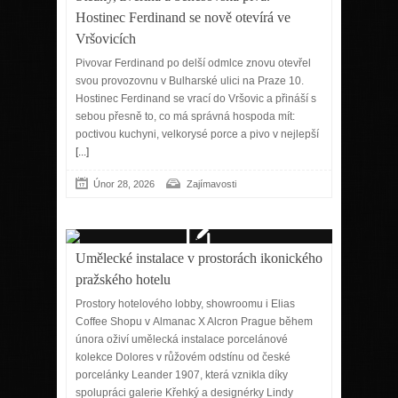
Hostinec Ferdinand se nově otevírá ve
Vršovicích
Pivovar Ferdinand po delší odmlce znovu otevřel
svou provozovnu v Bulharské ulici na Praze 10.
Hostinec Ferdinand se vrací do Vršovic a přináší s
sebou přesně to, co má správná hospoda mít:
poctivou kuchyni, velkorysé porce a pivo v nejlepší
[...]
Únor 28, 2026
Zajímavosti
Umělecké instalace v prostorách ikonického
pražského hotelu
Prostory hotelového lobby, showroomu i Elias
Coffee Shopu v Almanac X Alcron Prague během
února oživí umělecká instalace porcelánové
kolekce Dolores v růžovém odstínu od české
porcelánky Leander 1907, která vznikla díky
spolupráci galerie Křehký a designérky Lindy