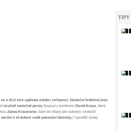
TIPY
 se o ALS více zajímala média i veřejnost. Skuteční hrdinové jsou
cí strašně statečně perou,“
popsal s úsměvem
David Kraus
, který
inkou
Janou Krausovou
. Sám do Vltavy ale nakonec neskočil.
k nechci v té ledové vodě pokoušet hlasivky,“
vysvětlil český