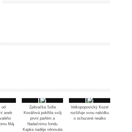
 od
Zpěvačka Sofie
Velkopopovický Kozel
ní aneb
Kovářová pokřtila svůj
rozšiřuje svou nabídku
valého
první parfém a
o ochucené nealko
domu Máj
Nadačnímu fondu
Kapka naděje věnovala