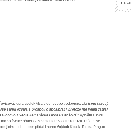
Celke
řovicová
, která spolek Alsa dlouhodobě podporuje.
„
Já jsem takový
Alse sama ozvala s prosbou o spolupráci, protože mě velmi zaujal
 Bezuchovou, vedla kamarádka Linda Bartošová,
“
vysvětlila svou
i tak pojí velké přátelství s pacientem Vladimírem Mikulášem, se
dporujícím osobnostem přidal i herec
Vojtěch Kotek
. Ten na Prague