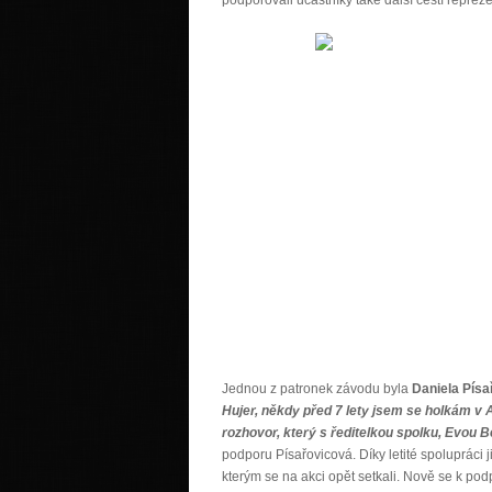
Jednou z patronek závodu byla
Daniela Písa
Hujer, někdy před 7 lety jsem se holkám v 
rozhovor, který s ředitelkou spolku, Evou
podporu Písařovicová. Díky letité spolupráci j
kterým se na akci opět setkali. Nově se k po