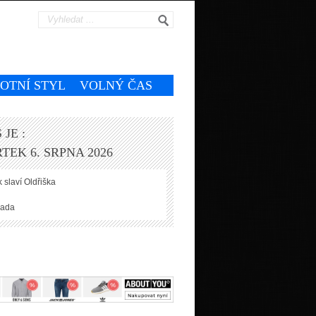
VOTNÍ STYL
VOLNÝ ČAS
 JE :
TEK 6. SRPNA 2026
 slaví
Oldřiška
ada