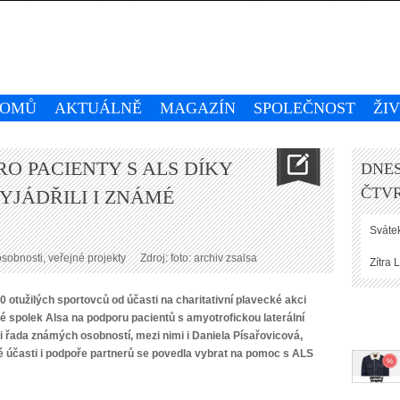
OMŮ
AKTUÁLNĚ
MAGAZÍN
SPOLEČNOST
ŽI
O PACIENTY S ALS DÍKY
DNES
ČTVR
YJÁDŘILI I ZNÁMÉ
Svátek
obnosti, veřejné projekty
Zdroj: foto: archiv zsalsa
Zítra
L
 otužilých sportovců od účasti na charitativní plavecké akci
é spolek Alsa na podporu pacientů s amyotrofickou laterální
 i řada známých osobností, mezi nimi i Daniela Písařovicová,
é účasti i podpoře partnerů se povedla vybrat na pomoc s ALS