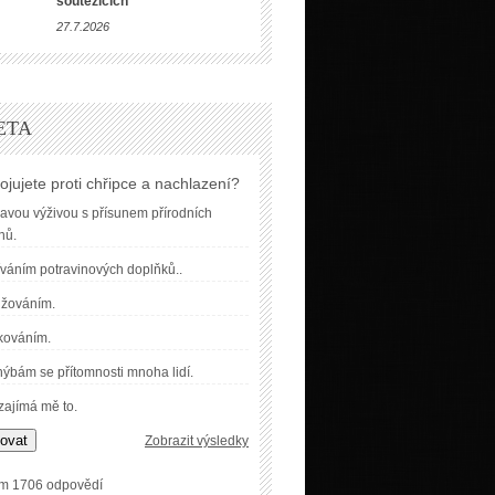
soutěžících
27.7.2026
ETA
ojujete proti chřipce a nachlazení?
avou výživou s přísunem přírodních
nů.
váním potravinových doplňků..
užováním.
kováním.
ýbám se přítomnosti mnoha lidí.
ajímá mě to.
ovat
Zobrazit výsledky
m 1706 odpovědí