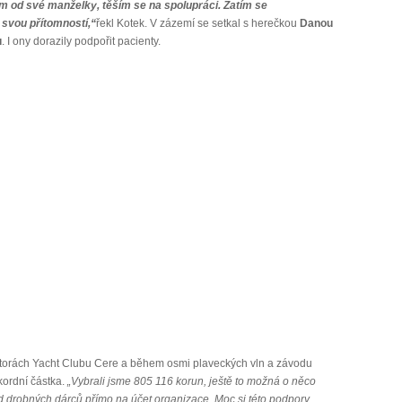
m od své manželky, těším se na spolupráci. Zatím se
svou přítomností,“
řekl Kotek. V zázemí se setkal s herečkou
Danou
u
. I ony dorazily podpořit pacienty.
storách Yacht Clubu Cere a během osmi plaveckých vln a závodu
kordní částka.
„Vybrali jsme 805 116 korun, ještě to možná o něco
od drobných dárců přímo na účet organizace. Moc si této podpory