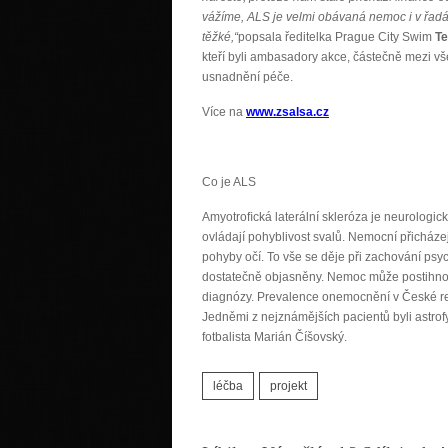
vážíme, ALS je velmi obávaná nemoc i v řadác
těžké,“
popsala ředitelka Prague City Swim
T
kteří byli ambasadory akce, částečně mezi v
usnadnění péče.
Více na
www.zsalsa.cz
Co je ALS
Amyotroﬁcká laterální skleróza je neurologi
ovládají pohyblivost svalů. Nemocní přicház
pohyby očí. To vše se děje při zachování psy
dostatečně objasněny. Nemoc může postihnout
diagnózy. Prevalence onemocnění v České re
Jedněmi z nejznámějších pacientů byli astro
fotbalista Marián Číšovský.
léčba
projekt