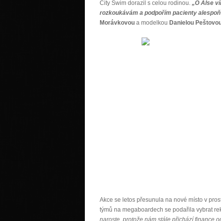
City Swim dorazil s celou rodinou.
„O Alse ví
rozkoukávám a podpořím pacienty alespoň 
Morávkovou
a modelkou
Danielou Peštovo
Akce se letos přesunula na nové místo v pro
týmů na megaboardech se podařila vybrat re
naroste, protože nám stále přichází finance 