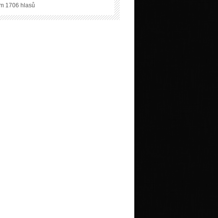
m 1706 hlasů