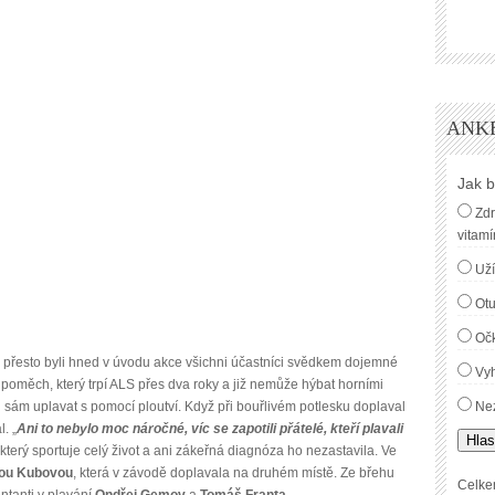
ANK
Jak b
Zdr
vitamí
Uží
Ot
Oč
ů, přesto byli hned v úvodu akce všichni účastníci svědkem dojemné
Vyh
upoměch, který trpí ALS přes dva roky a již nemůže hýbat horními
sám uplavat s pomocí ploutví. Když při bouřlivém potlesku doplaval
Nez
. „
Ani to nebylo moc náročné, víc se zapotili přátelé, kteří plavali
Hlas
který sportuje celý život a ani zákeřná diagnóza ho nezastavila. Ve
ou Kubovou
, která v závodě doplavala na druhém místě. Ze břehu
Celke
entanti v plavání
Ondřej Gemov
a
Tomáš Franta
.