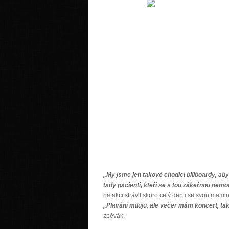
„My jsme jen takové chodící billboardy, aby
tady pacienti, kteří se s tou zákeřnou nemo
na akci strávil skoro celý den i se svou mam
„Plavání miluju, ale večer mám koncert, ta
zpěvák.