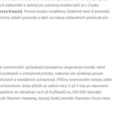
h odborníků a sehnat pro pacienty kvalitní péči je v Česku
ereza Koucká
. Peníze budou rozděleny částečně mezi 8 pacientů,
šechny ostatní pacienty a také na nákup zdravotních pomůcek pro
cké onemocnění způsobující postupnou degeneraci buněk, které
ejí postupně o schopnost pohybu, nakonec jim zůstávají pouze
chických a mentálních schopností. Příčiny onemocnění nebyly zatím
 kohokoliv, doba přežití se udává mezi 3 až 5 lety po stanovení
publice se odhaduje na 6 až 8 případů na 100.000 obyvatel.
fyzik Stephen Hawking, bývalý český premiér Stanislav Gross nebo