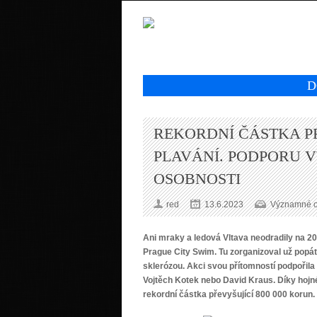
D
REKORDNÍ ČÁSTKA PR
PLAVÁNÍ. PODPORU V
OSOBNOSTI
red
13.6.2023
Významné os
Ani mraky a ledová Vltava neodradily na 200
Prague City Swim. Tu zorganizoval už popát
sklerózou. Akci svou přítomností podpořila
Vojtěch Kotek nebo David Kraus. Díky hojn
rekordní částka převyšující 800 000 korun.