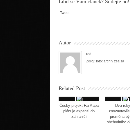
Líbil se Vám článek? Sdílejte ho!
Tweet
Autor
red
Zdroj: foto: archiv zsalsa
Related Post
Český projekt FarMapa
Dva roky
plánuje expanzi do
znovuotevře
zahraničí
proměna bý
obchodního 