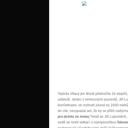
Teplota Vltavy jen těsně překročila 16 stupň
události. Jeden z nemocných pacientů, Jiří L
končetinami, se rozhodl závod na 1600 metrů 
do cíle, nevypadal ani, že by se příliš zadýchal
pro jistotu se mnou,“
smál se Jiří Lupoměch, 
vodě se mohl setkat i s olympioničkou
Simon
podporovali účastníky také další čeští reprez