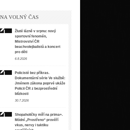
 NA VOLNÝ ČAS
Žluté lázně v srpnu: nový
sportovní fenomén,
Mistrovství ČR
beachvolejbalistů a koncert
pro děti
6.8.2026
Policisté bez příkras.
Dokumentární série Ve službě:
Jménem zákona poprvé ukáže
Policii ČR z bezprostřední
blízkosti
30.7.2026
Shopaholičky míří na prima+.
Módní „Prostřeno“ prověří
vkus, nervy i taktiku