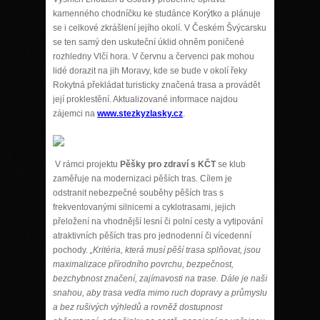
kamenného chodníčku ke studánce Korýtko a plánuje
se i celkové zkrášlení jejího okolí. V Českém Švýcarsku
se ten samý den uskuteční úklid ohněm poničené
rozhledny Vlčí hora. V červnu a červenci pak mohou
lidé dorazit na jih Moravy, kde se bude v okolí řeky
Rokytná překládat turisticky značená trasa a provádět
její proklestění. Aktualizované informace najdou
zájemci na
www.stezkyzlasky.cz
.
V rámci projektu
Pěšky pro zdraví s KČT
se klub
zaměřuje na modernizaci pěších tras. Cílem je
odstranit nebezpečné souběhy pěších tras s
frekventovanými silnicemi a cyklotrasami, jejich
přeložení na vhodnější lesní či polní cesty a vytipování
atraktivních pěších tras pro jednodenní či vícedenní
pochody.
„Kritéria, která musí pěší trasa splňovat, jsou
maximalizace přírodního povrchu, bezpečnost,
bezchybnost značení, zajímavosti na trase. Dále je naší
snahou, aby trasa vedla mimo ruch dopravy a průmyslu
a bez rušivých výhledů a rovněž dostupnost