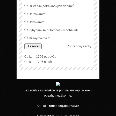
Užíváním potravinových doplňků..
Otužováním.
Očkováním.
Vyhýbám se přítomnosti mnoha lidí.
Nezajímá mě to.
Hlasovat
Zobrazit výsledky
Celkem 1706 odpovědí
Celkem 1706 hlasů
Bez souhlasu redakce je pořizování kopií a šíření
obsahu nezákonné.
Kontakt:
redakce@ijournal.cz