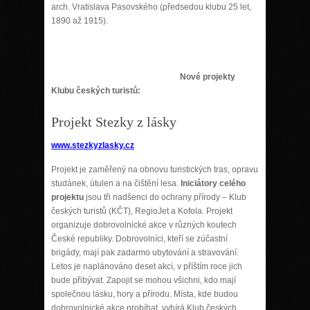
arch. Vratislava Pasovského (předsedou klubu 25 let,
1890 až 1915).
Nové projekty
Klubu českých turistů:
Projekt Stezky z lásky
www.stezkyzlasky.cz
Projekt je zaměřený na obnovu turistických tras, opravu
studánek, útulen a na čištění lesa.
Iniciátory celého
projektu
jsou tři nadšenci do ochrany přírody – Klub
českých turistů (KČT), RegioJet a Kofola. Projekt
organizuje dobrovolnické akce v různých koutech
České republiky. Dobrovolníci, kteří se zúčastní
brigády, mají pak zadarmo ubytování a stravování.
Letos je naplánováno deset akcí, v příštím roce jich
bude přibývat. Zapojit se mohou všichni, kdo mají
společnou lásku, hory a přírodu. Místa, kde budou
dobrovolnické akce probíhat, vybírá Klub českých