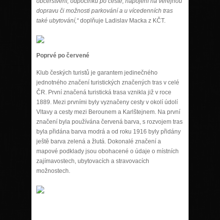
občerstvení, odpočinku po cestě, napojení na veřejnou
dopravu či možnosti parkování a u vícedenních tras
také ubytování,“
doplňuje Ladislav Macka z KČT.
Poprvé po červené
Klub českých turistů je garantem jedinečného
jednotného značení turistických značených tras v celé
ČR. První značená turistická trasa vznikla již v roce
1889. Mezi prvními byly vyznačeny cesty v okolí údolí
Vltavy a cesty mezi Berounem a Karlštejnem. Na první
značení byla používána červená barva, s rozvojem tras
byla přidána barva modrá a od roku 1916 byly přidány
ještě barva zelená a žlutá. Dokonalé značení a
mapové podklady jsou obohacené o údaje o místních
zajímavostech, ubytovacích a stravovacích
možnostech.