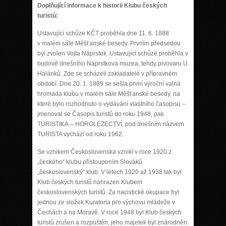
Doplňující informace k historii Klubu českých
turistů:
Ustavující schůze KČT proběhla dne 11. 6. 1888
v malém sále Měšťanské besedy. Prvním předsedou
byl zvolen Vojta Náprstek. Ustavující schůze proběhla v
budově dnešního Náprstkova muzea, tehdy pivovaru U
Halánků. Zde se scházeli zakladatelé v přípravném
období. Dne 20. 1. 1889 se sešla první výroční valná
hromada klubu v malém sále Měšťanské besedy, na
které bylo rozhodnuto o vydávání vlastního časopisu –
jmenoval se Časopis turistů do roku 1948, pak
TURISTIKA – HOROLEZECTVÍ, pod dnešním názvem
TURISTA vychází od roku 1962.
Se vznikem Československa vznikl v roce 1920 z
„českého“ klubu přistoupením Slováků
„československý“ klub. V letech 1920 až 1938 tak byl
Klub českých turistů nahrazen Klubem
československých turistů. Za nacistické okupace byl
jednou ze složek Kuratoria pro výchovu mládeže v
Čechách a na Moravě. V roce 1948 byl Klub českých
turistů zrušen a rozpuštěn, jeho majetek byl znárodněn.