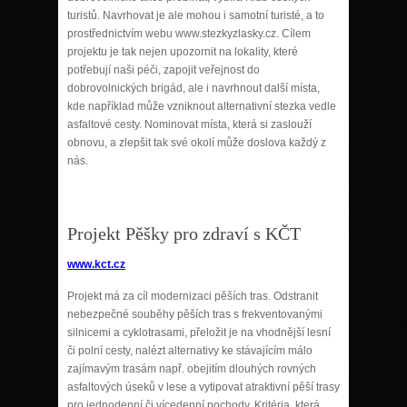
turistů. Navrhovat je ale mohou i samotní turisté, a to
prostřednictvím webu www.stezkyzlasky.cz. Cílem
projektu je tak nejen upozornit na lokality, které
potřebují naši péči, zapojit veřejnost do
dobrovolnických brigád, ale i navrhnout další místa,
kde například může vzniknout alternativní stezka vedle
asfaltové cesty. Nominovat místa, která si zaslouží
obnovu, a zlepšit tak své okolí může doslova každý z
nás.
Projekt Pěšky pro zdraví s KČT
www.kct.cz
Projekt má za cíl modernizaci pěších tras. Odstranit
nebezpečné souběhy pěších tras s frekventovanými
silnicemi a cyklotrasami, přeložit je na vhodnější lesní
či polní cesty, nalézt alternativy ke stávajícím málo
zajímavým trasám např. obejitím dlouhých rovných
asfaltových úseků v lese a vytipovat atraktivní pěší trasy
pro jednodenní či vícedenní pochody. Kritéria, která