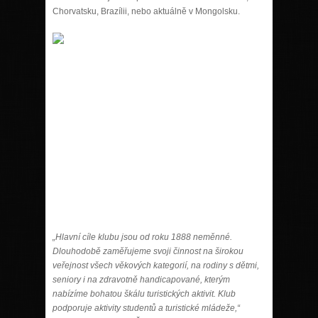
Chorvatsku, Brazílii, nebo aktuálně v Mongolsku.
„Hlavní cíle klubu jsou od roku 1888 neměnné.
Dlouhodobě zaměřujeme svoji činnost na širokou
veřejnost všech věkových kategorií, na rodiny s dětmi,
seniory i na zdravotně handicapované, kterým
nabízíme bohatou škálu turistických aktivit. Klub
podporuje aktivity studentů a turistické mládeže,“