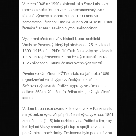
V letech 1948 až 1990 existoval jako Svaz turistiky v
rámci celostátní organizace Československý svaz
tělesné výchovy a sportu. V roce 1990 obnovil
samostatnou činnost. Dne 24. dubna 2014 se KČT stal
řádným členem Českého olympijského výboru.
Významní předsedové v historii klubu: architekt
Vratislav Pasovský, který byl předsedou 25 let v letech
1890–1915, dále PhDr. Jiří Guth-Jarkovský byl v letech
1915–1918 předsedou Klubu českých turistů, 1918–
1926 předsedou Klubu československých turistů.
Prvním velkým činem KČT se stalo na jaře roku 1889
organizování velké výpravy českých turistů na
Světovou výstavu do Paříže. Výpravy se zúčastnilo
celkem 363 mužů a žen (o třetinu více, než bylo členů
klubu).
Vedení klubu inspirováno Eiffelovou věží v Paříži přišlo
s myšlenkou vystavět při příležitosti výstavy v roce 1891
zmenšeninu (1 : 5) této rozhledny na Petříně s tím, aby
k ní byl od Vltavy snadný přístup, a spojit stavbu s
položením lanové dráhy. Postavena byla podle návrhu