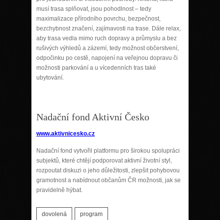
musí trasa splňovat, jsou pohodlnost – tedy
maximalizace přírodního povrchu, bezpečnost,
bezchybnost značení, zajímavosti na trase. Dále relax,
aby trasa vedla mimo ruch dopravy a průmyslu a bez
rušivých výhledů a zázemí, tedy možnost občerstvení,
odpočinku po cestě, napojení na veřejnou dopravu či
možnosti parkování a u vícedenních tras také
ubytování.
Nadační fond Aktivní Česko
www.aktivnicesko.cz
Nadační fond vytvořil platformu pro širokou spolupráci
subjektů, které chtějí podporovat aktivní životní styl,
rozpoutat diskuzi o jeho důležitosti, zlepšit pohybovou
gramotnost a nabídnout občanům ČR možnosti, jak se
pravidelně hýbat.
dovolená
program