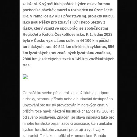
založení. K výročí
klub pořádal týden oslav formou
pochodů a návštěv muzeí a rozhleden na území celé
ČR. V rámci oslav KČT představil mj. projekty klubu,
jako jsou Pěšky pro zdraví s KČT nebo Stezky z
lásky, který vznikl ve spolupráci se společnostmi
RegioJet a Kofola ČeskoSlovensko. K 1. lednu 2023
bylo v Česku vyznačeno celkem 44 100 km pěších
turistických tras, 40 541 km silničních cyklotras, 556
km lyžařských tras značených lyžařskou značkou,
2800 km jezdeckých stezek a 149 km vozíčkářských
tras.
Od začátku svého působení se snaží klub o podporu
turistiky, ochranu přírody nebo o budování dostupného
ubytování pro turisty provozováním horských chat. V
příštím roce navíc některé turistické chaty oslaví 100 let
od svého postavení. Značení se stává inspirací také pro
mnohé turistické organizace či asociace, kteří unikátní
systém turistického značení přebírají a využívají v
zahraničí. Tak jako například v rumunském Banátu,