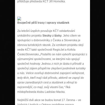
přibližuje předseda KČT Jiří Homolka.
Bezpečné pěší trasy i opravy studánek
Za letošní úspěch považuje KČT odstartování
unikátního projektu
Stezky z lásky
. Jeho cílem ve
spolupráci s dobrovolníky z Česka a Slovenska je
obnova turistických stezek. Za vznikem projektu stojí
vedle KČT také společnosti RegioJet a Kofola
ČeskoSlovensko.
„Podařilo se nám vytvořit spolupráci s
významnými společnostmi, se kterými nás spojují
společné hodnoty. Jednou z nich je láska k přírodě a
společný zájem přispět ke zlepšení podmínek turistiky
u nás. Velice oceňuji dobrovolné zapojení veřejnosti,
tedy těch, kteří mají rádi přírodu, aktivně se zapojí do
oprav zanedbaných cest a studánek a věnují to
nejcennější, co mají, svůj vlastní čas,“
říká
místopředseda klubu Ladislav Macka.
Nejbližší dvě akce se budou konat 17. června – ve
Vyšních Lhotách u Ostravy proběhne oprava