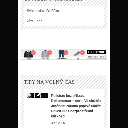
Svátek slaví
Oldřiška
Zítra
Lada
TIPY NA VOLNÝ ČAS
Policisté bez příkras.
Dokumentární série Ve službě:
Jménem zákona poprvé ukáže
Policii ČR z bezprostřední
blízkosti
30.7.2026