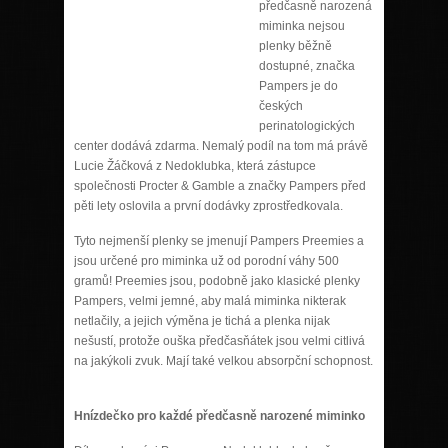
předčasně narozená
miminka nejsou
plenky běžně
dostupné, značka
Pampers je do
českých
perinatologických
center dodává zdarma. Nemalý podíl na tom má právě
Lucie Žáčková z Nedoklubka, která zástupce
společnosti Procter & Gamble a značky Pampers před
pěti lety oslovila a první dodávky zprostředkovala.
Tyto nejmenší plenky se jmenují Pampers Preemies a
jsou určené pro miminka už od porodní váhy 500
gramů! Preemies jsou, podobně jako klasické plenky
Pampers, velmi jemné, aby malá miminka nikterak
netlačily, a jejich výměna je tichá a plenka nijak
nešustí, protože ouška předčasňátek jsou velmi citlivá
na jakýkoli zvuk. Mají také velkou absorpční schopnost.
Hnízdečko pro každé předčasně narozené miminko