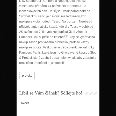
Díky spolupráci Pampers a Nedoklubka bylo už
v minulosti předáno 74 hnízdeček Neobed a 70
klokánkovacích dek. Další jsou však pořád potřeba!
Symbolickou šanci je darovat má teď každý, kdo
nakupuje v obchodech Tesco. Na pořízení Neobedů
přispěje automaticky každý, kdo si v Tescu v době od
25. května do 7. června zakoupí jakýkoli výrobek
Pampers. Tak si pište do kalendářů, kdy se vypravit na
nákup zásob pro vašeho drobečka, protože každý
nákup se počítá. Vyzkoušejte třeba plenkové kalhotky
Pampers Pants, které jsou nově vybavené kapsou Stop
& Protect, která zachytí obsah plenky tak, aby zabránila
hrozícímu protečení a „kakamitě“.
projekt
Líbil se Vám článek? Sdílejte ho!
Tweet