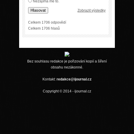
Nezajímá mě to.
Hlasovat
Zobrazit výsledky
Celkem 1706 odpovědí
Celkem 1706 hlasů
Bez souhlasu redakce je pořizování kopií a šíření
obsahu nezákonné.
Kontakt:
redakce@ijournal.cz
Copyright © 2014 - ijournal.cz