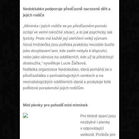
Nedoklubko podporuje předčasně narozené děti a
jejich rodiče
„Miminka i jejich rodiče se po předčasném porodu
ocitají ve velmi náročné situaci, a to jak psychicky, tak
fyzicky. Proto má každé její ulehčení velký význam.
Nová hnízdečka jsou potřeba prakticky neustále buďto
jako dovybavení tam, kde zatím nebyla k dispozici,
nebo jako obnova na odděleních, kde už ta předchozí
dosloužila,“
vysvětluje Lucie Žáčková,
ředitelka organizace Nedoklubko, která pomáhá se o
předčasňátka v perinatologických centrech a na
neonatologických odděleních starat a poskytuje tolik
potřebné poradenství jejich rodičům.
Mini plenky pro pohodlí mini miminek
Pro k
lidné spaní jsou
nezbytné i plenky
v odpovídající
velikosti. Protože pro