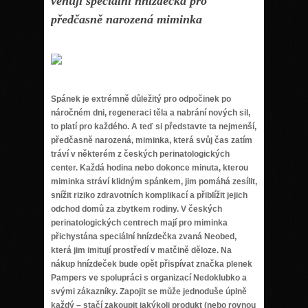
věnují speciální hnízdečka pro
předčasně narozená miminka
Spánek je extrémně důležitý pro odpočinek po
náročném dni, regeneraci těla a nabrání nových sil,
to platí pro každého. A teď si představte ta nejmenší,
předčasně narozená, miminka, která svůj čas zatím
tráví v některém z českých perinatologických
center. Každá hodina nebo dokonce minuta, kterou
miminka stráví klidným spánkem, jim pomáhá zesílit,
snížit riziko zdravotních komplikací a přiblížit jejich
odchod domů za zbytkem rodiny. V českých
perinatologických centrech mají pro miminka
přichystána speciální hnízdečka zvaná Neobed,
která jim imitují prostředí v matčině děloze. Na
nákup hnízdeček bude opět přispívat značka plenek
Pampers ve spolupráci s organizací Nedoklubko a
svými zákazníky. Zapojit se může jednoduše úplně
každý – stačí zakoupit jakýkoli produkt (nebo rovnou