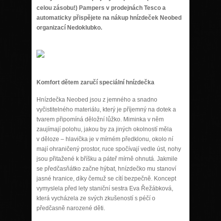
celou zásobu!) Pampers v prodejnách Tesco a
automaticky přispějete na nákup hnízdeček Neobed
organizací Nedoklubko.
Komfort dětem zaručí speciální hnízdečka
Hnízdečka Neobed jsou z jemného a snadno
vyčistitelného materiálu, který je příjemný na dotek a
tvarem připomíná děložní lůžko. Miminka v něm
zaujímají polohu, jakou by za jiných okolností měla
v děloze – hlavička je v mírném předklonu, okolo ní
mají ohraničený prostor, ruce spočívají vedle úst, nohy
jsou přitažené k bříšku a páteř mírně ohnutá. Jakmile
se předčasňátko začne hýbat, hnízdečko mu stanoví
jasné hranice, díky čemuž se cítí bezpečně. Koncept
vymyslela před lety staniční sestra Eva Řežábková,
která vycházela ze svých zkušeností s péčí o
předčasně narozené děti.