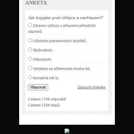
ANKETA
Jak bojujete proti chřipce a nachlazení?
Zdravou výživou s přísunem přírodních
vitamínů.
Užíváním potravinových doplňků..
Otužováním.
Očkováním.
Vyhýbám se přítomnosti mnoha lidí.
Nezajímá mě to.
Hlasovat
Zobrazit výsledky
Celkem 1706 odpovědí
Celkem 1706 hlasů