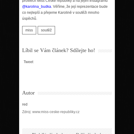
profilech Miss České republiky a na jejím Instagramu
@karolina_budka.
Věříme, že její reprezentace bude
co nejlepší a přejeme Karolině v soutěži mnoho
úspěchů.
miss
soutěž
Líbil se Vám článek? Sdílejte ho!
Tweet
Autor
red
Zdroj: www.miss-ceske-republiky.cz