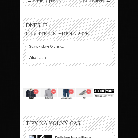
← Předešlý příspěvek
Další příspěvek →
DNES JE :
ČTVRTEK 6. SRPNA 2026
Svátek slaví
Oldřiška
Zítra
Lada
TIPY NA VOLNÝ ČAS
Policisté bez příkras.