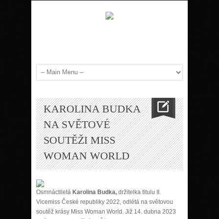
KAROLINA BUDKA
NA SVĚTOVÉ
SOUTĚŽI MISS
WOMAN WORLD
Osmnáctiletá
Karolina Budka,
držitelka titulu II.
Vicemiss České republiky 2022, odlétá na světovou
soutěž krásy Miss Woman World. Již 14. dubna 2023