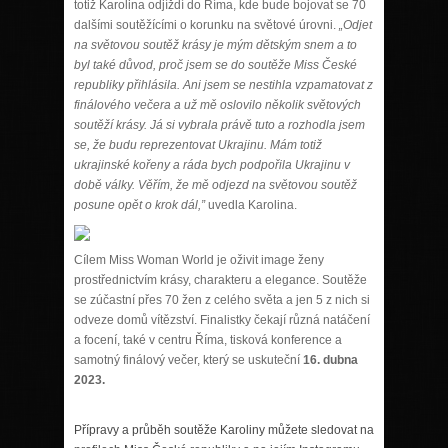
totiž Karolina odjíždí do Říma, kde bude bojovat se 70
dalšími soutěžícími o korunku na světové úrovni.
„Odjet
na světovou soutěž krásy je mým dětským snem a to
byl také důvod, proč jsem se do soutěže Miss České
republiky přihlásila. Ani jsem se nestihla vzpamatovat z
finálového večera a už mě oslovilo několik světových
soutěží krásy. Já si vybrala právě tuto a rozhodla jsem
se, že budu reprezentovat Ukrajinu. Mám totiž
ukrajinské kořeny a ráda bych podpořila Ukrajinu v
době války. Věřím, že mě odjezd na světovou soutěž
posune opět o krok dál,”
uvedla Karolina.
Cílem Miss Woman World je oživit image ženy
prostřednictvím krásy, charakteru a elegance. Soutěže
se zúčastní přes 70 žen z celého světa a jen 5 z nich si
odveze domů vítězství. Finalistky čekají různá natáčení
a focení, také v centru Říma, tisková konference a
samotný finálový večer, který se uskuteční
16. dubna
2023.
Přípravy a průběh soutěže Karoliny můžete sledovat na