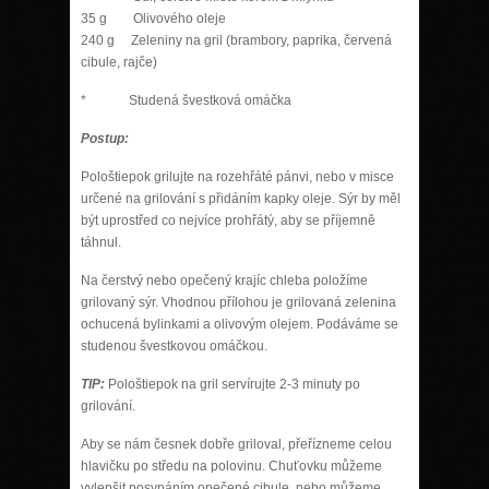
35 g Olivového oleje
240 g Zeleniny na gril (brambory, paprika, červená
cibule, rajče)
* Studená švestková omáčka
Postup:
Pološtiepok grilujte na rozehřáté pánvi, nebo v misce
určené na grilování s přidáním kapky oleje. Sýr by měl
být uprostřed co nejvíce prohřátý, aby se příjemně
táhnul.
Na čerstvý nebo opečený krajíc chleba položíme
grilovaný sýr. Vhodnou přílohou je grilovaná zelenina
ochucená bylinkami a olivovým olejem. Podáváme se
studenou švestkovou omáčkou.
TIP:
Pološtiepok na gril servírujte 2-3 minuty po
grilování.
Aby se nám česnek dobře griloval, přeřízneme celou
hlavičku po středu na polovinu. Chuťovku můžeme
vylepšit posypáním opečené cibule, nebo můžeme