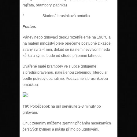
rajčata, brambory, paprika)
* Studená brusinková omáčka
Postup:
Pánev nebo grilovací desku rozehřejeme na 190°C a
na malém množství oleje opečeme postupně z každé
strany sýr 2-4 min, dokud se na něm nevytvoří hnědá
kůrka a sýr se bude od středu příjemně táhnout.
Uvařené malé brambory ve slupce grilujeme
s předpřipravenou, nakrájenou zeleninou, kterou si
podle potřeby dochutíme. Podáváme s brusinkovou
omáčkou.
TIP:
Pološtiepok na gril servírujte 2-3 minuty po
grilování.
Chuť zeleniny můžeme zjemnit přidáním nasekaných
čerstvých bylinek a másla přímo po ugrilování.