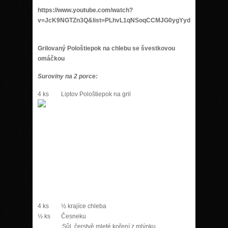
https://www.youtube.com/watch?
v=JcK9NGTZn3Q&list=PLhvL1qNSoqCCMJG0ygYyd_EOCJ9T6Xc
Grilovaný Pološtiepok na chlebu se švestkovou
omáčkou
Suroviny na 2 porce:
4 ks Liptov Pološtiepok na gril
4 ks ½ krajíce chleba
½ ks Česneku
Sůl, čerstvě mleté koření z mlýnku