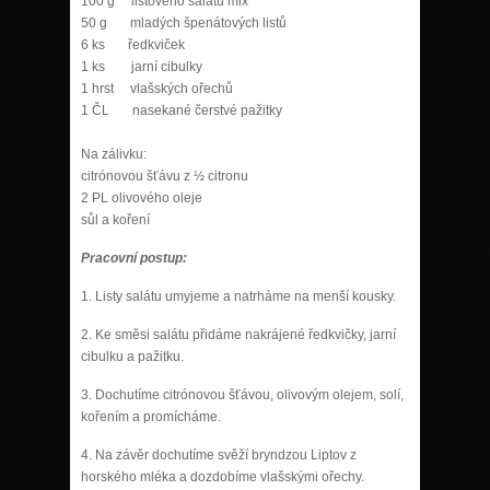
100 g listového salátu mix
50 g mladých špenátových listů
6 ks ředkviček
1 ks jarní cibulky
1 hrst vlašských ořechů
1 ČL nasekané čerstvé pažitky
Na zálivku:
citrónovou šťávu z ½ citronu
2 PL olivového oleje
sůl a koření
Pracovní postup:
1. Listy salátu umyjeme a natrháme na menší kousky.
2. Ke směsi salátu přidáme nakrájené ředkvičky, jarní
cibulku a pažitku.
3. Dochutíme citrónovou šťávou, olivovým olejem, solí,
kořením a promícháme.
4. Na závěr dochutíme svěží bryndzou Liptov z
horského mléka a dozdobíme vlašskými ořechy.