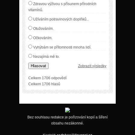
Zdravou výživou s přísunem přírodních
vitamínů.
Užíváním potravinových doplňků..
Otužováním.
Očkováním.
Vyhýbám se přítomnosti mnoha lidí.
Nezajímá mě to.
Hlasovat
Zobrazit výsledky
Celkem 1706 odpovědí
Celkem 1706 hlasů
Bez souhlasu redakce je pořizování kopií a šíření
obsahu nezákonné.