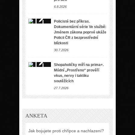
6.8.2026
Policisté bez příkras.
Dokumentární série Ve službě:
Jménem zákona poprvé ukáže
Policii ČR z bezprostřední
blízkosti
30.7.2026
Shopaholičky míří na prima+.
Módní „Prostřeno“ prověří
vkus, nervy i taktiku
soutěžících
27.7.2026
ANKETA
Jak bojujete proti chřipce a nachlazení?