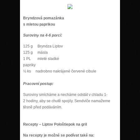
Bryndzová pomazánka
s mletou paprikou
Suroviny na 4-6 porcí:
125 g Bryndza Liptov
125 g másla
1 PL mleté sladké
papriky
½ ks nadrobno nakrájené červené cibule
Pracovní postup:
Suroviny smícháme a necháme odstát v chladu 1-
2 hodiny, aby se chutě spojily. Sendviče namažeme
těsně před podáváním.
Recepty – Liptov Pološtiepok na gril
Na recepty je možné se podívat také na: