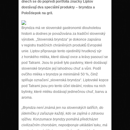
dnech se do popředí portfolia značky Liptov
dostávají dva speciální produkty – bryndza a
Pološtiepok na gril.
Bryndza má ve slovenské gastronomii dlouholetou
historii a dodnes je považována za tradiční slovenský
výrobek. „Slovenská bryndza“ je dokonce zapsána
v registru tradičních chráněných produktů Evropské
unie. Liptov připravuje tento ojedinělý hrudkový sýr
z horského mléka, které dávají ovce a krávy pasoucí se
pod Tatrami. Jsou to právě tyto pastviny, které dodávají
slovenské bryndze její lahodnou chuť a vůni. Podíl
ovčího mléka v bryndze je minimálně 50 %, čímž
splňuje označení „slovenská bryndza“. Liptovské kopce
pod Tatrami jsou pro tento účel ideální, rostou na nich
bylinky, které mléku dodávají jedinečnou chuť, barvu a
aroma.
„Bryndza není známá jen na slovenských talířích, do
jídelníčku ji zařazuje každý, kdo se zajímá o zdravou
výživu. Konzumace bryndzy pomáhá předcházet
civilizačním chorobám, nepodporuje ukládání tuku, má