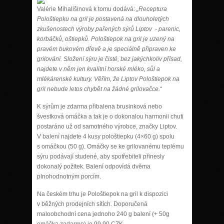
Valérie Mihališinová k tomu dodává:
„Receptura
Pološtiepku na gril je postavená na dlouholetých
zkušenostech výroby pařených sýrů Liptov - parenic,
korbáčků, oštiepků. Pološtiepok na gril je uzený na
pravém bukovém dřevě a je speciálně připraven ke
grilování. Složení sýru je čisté, bez jakýchkoliv přísad,
najdete v něm jen kvalitní horské mléko, sůl a
mlékárenské kultury. Věřím, že Liptov Pološtiepok na
gril nebude letos chybět na žádné grilovačce.“
K sýrům je zdarma přibalena brusinková nebo
švestková omáčka a tak je o dokonalou harmonii chuti
postaráno už od samotného výrobce, značky Liptov.
V balení najdete 4 kusy pološtiepku (4×60 g) spolu
s omáčkou (50 g). Omáčky se ke grilovanému teplému
sýru podávají studené, aby spotřebiteli přinesly
dokonalý požitek. Balení odpovídá dvěma
plnohodnotným porcím.
Na českém trhu je Pološtiepok na gril k dispozici
v běžných prodejních sítích. Doporučená
maloobchodní cena jednoho 240 g balení (+ 50g
omáčka zadarmo) je 99,90 CZK.