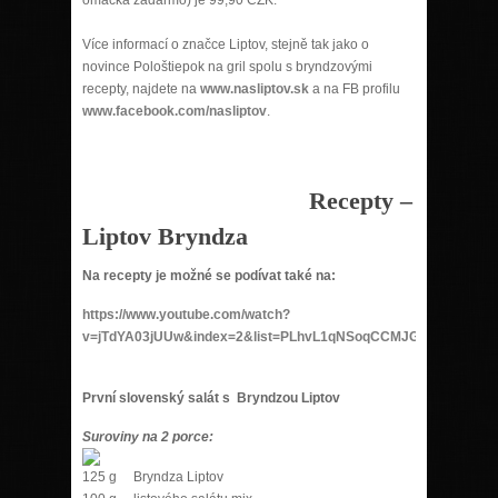
Více informací o značce Liptov, stejně tak jako o
novince Pološtiepok na gril spolu s bryndzovými
recepty, najdete na
www.nasliptov.sk
a na FB profilu
www.facebook.com/nasliptov
.
Recepty –
Liptov Bryndza
Na recepty je možné se podívat také na:
https://www.youtube.com/watch?
v=jTdYA03jUUw&index=2&list=PLhvL1qNSoqCCMJG0ygYyd_EO
První slovenský salát s Bryndzou Liptov
Suroviny na 2 porce:
125 g Bryndza Liptov