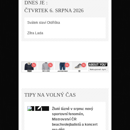
DNES JE :
ČTVRTEK 6. SRPNA 2026
Svátek slaví
Oldřiška
Zítra
Lada
TIPY NA VOLNÝ ČAS
Žluté lázně v srpnu: nový
sportovní fenomén,
Mistrovství ČR
beachvolejbalistů a koncert
pro děti