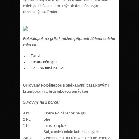
chléb potřít česnekem a sýr okořenit čerstvým
rozemletým kořením.
Pološtiepok na gril si můžete připravit během celého
roku na:
Pánvi
Elektrickém grilu
Grilu na tuhé palivo
Grilovaný Pološtiepok s opékanými bazalkovými
bramborami a brusinkovou omáčkou
Suroviny na 2 porce:
4 ks Liptov Pološtiepok na gril
2 PL olej
1 PL máslo Liptov
Sůl, čerstvé mleté koření z mlýnku
240 g Zelenina na gril (červená cibule, cherry