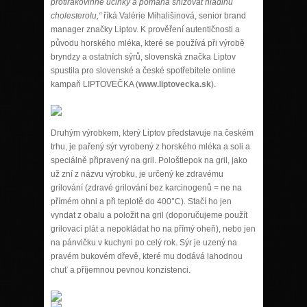
protirakovinné účinky a pomáhá snižovat hladinu
cholesterolu,“
říká Valérie Mihališinová, senior brand
manager značky Liptov. K prověření autentičnosti a
původu horského mléka, které se používá při výrobě
bryndzy a ostatních sýrů, slovenská značka Liptov
spustila pro slovenské a české spotřebitele online
kampaň LIPTOVEČKA (
www.liptovecka.sk
).
Druhým výrobkem, který Liptov představuje na českém
trhu, je pařený sýr vyrobený z horského mléka a soli a
speciálně připravený na gril. Pološtiepok na gril, jako
už zní z názvu výrobku, je určený ke zdravému
grilování (zdravé grilování bez karcinogenů = ne na
přímém ohni a při teplotě do 400°C). Stačí ho jen
vyndat z obalu a položit na gril (doporučujeme použít
grilovací plát a nepokládat ho na přímý oheň), nebo jen
na pánvičku v kuchyni po celý rok. Sýr je uzený na
pravém bukovém dřevě, které mu dodává lahodnou
chuť a příjemnou pevnou konzistenci.