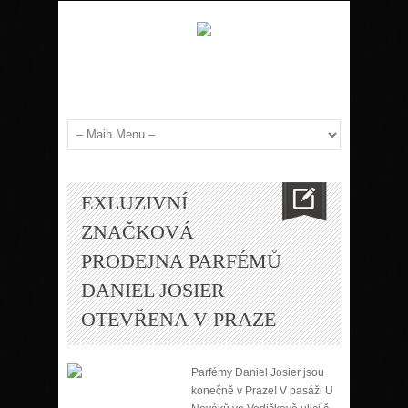
EXLUZIVNÍ
ZNAČKOVÁ
PRODEJNA PARFÉMŮ
DANIEL JOSIER
OTEVŘENA V PRAZE
Parfémy Daniel Josier jsou
konečně v Praze! V pasáži U