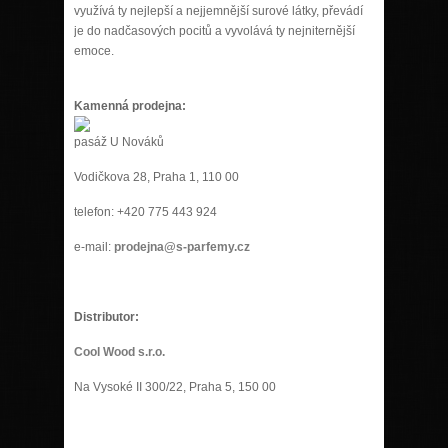
využívá ty nejlepší a nejjemnější surové látky, převádí
je do nadčasových pocitů a vyvolává ty nejniternější
emoce.
Kamenná prodejna:
pasáž U Nováků
Vodičkova 28, Praha 1, 110 00
telefon: +420 775 443 924
e-mail:
prodejna@s-parfemy.cz
Distributor:
Cool Wood s.r.o.
Na Vysoké II 300/22, Praha 5, 150 00