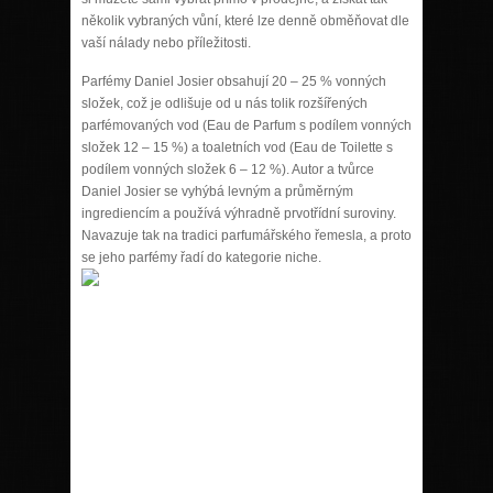
několik vybraných vůní, které lze denně obměňovat dle
vaší nálady nebo příležitosti.
Parfémy Daniel Josier obsahují 20 – 25 % vonných
složek, což je odlišuje od u nás tolik rozšířených
parfémovaných vod (Eau de Parfum s podílem vonných
složek 12 – 15 %) a toaletních vod (Eau de Toilette s
podílem vonných složek 6 – 12 %). Autor a tvůrce
Daniel Josier se vyhýbá levným a průměrným
ingrediencím a používá výhradně prvotřídní suroviny.
Navazuje tak na tradici parfumářského řemesla, a proto
se jeho parfémy řadí do kategorie niche.