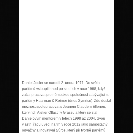
Daniel Josier se narodil 2. února 1971. Do světa
parfémů vstoupil hned po studiích v roce 1998, když
začal pracovat pro německou společnost zabývající se
parfémy Haarman & Reimer (dnes Symrise). Zde dostal
možnost spolupracovat s Jeanem Claudem Ellenou,
který řídil Atelier Olfactif v Grassu a který se stal
Danielovým mentorem v letech 1998 až 2004. Svou
vlastní řadu uvedl na trh v roce 2012 jako samostatný,
odvážný a inovativní tvůrce, který při tvorbě parfémů