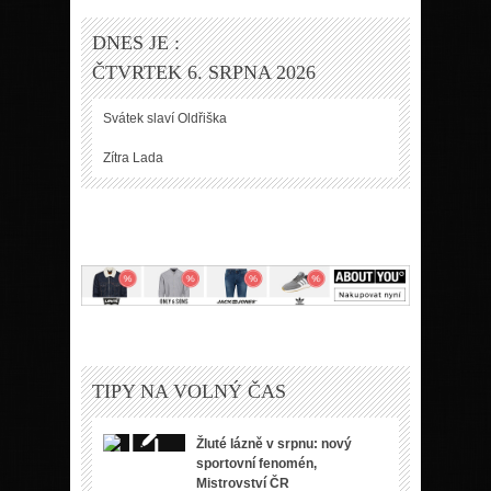
DNES JE :
ČTVRTEK 6. SRPNA 2026
Svátek slaví
Oldřiška
Zítra
Lada
TIPY NA VOLNÝ ČAS
Žluté lázně v srpnu: nový
sportovní fenomén,
Mistrovství ČR