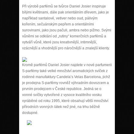
Při výrobě parfémů se tvůrce Daniel Josier inspiruje
bílými květinami, dále pak orientálním dřevem, jako je
například santalové, vetiver nebo oud, pálivým
kořením, sečuánským pepřem a orientálními
surovinami, jako jsou pačuli, ambra nebo pižmo. Svými
vůněmi se odklání od „rutiny“ komerčních parfémů a
vytváří vůně, které jsou kreativnější, intimnější,
vzácnější a vhodnější pro náročnější a znalejší klienty.
Kromě parfémů Daniel Josier najdete v nové parfumerii
S-parfémy také velké množství aromatických svíček z
rodinné manufaktury Candela’s Velas Barcelona, jichž
je prodejna S-parfémy rovněž výhradním dovozcem a
prvním prodejcem v České republice. Jedná se o
vonné svíčky vytvořené z vysoce kvalitního vosku
vyráběné od roku 1995, které obsahují větší množství
přírodních vonných látek než jiné, na trhu běžně
dostupné.