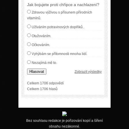
Jak bojujete proti chřipce a nachlazení?
Zdravou výživou s přísunem přírodních
vitamínů.
Užíváním potravinových doplňků..
Otužováním.
Očkováním.
Vyhýbám se přítomnosti mnoha lidí.
Nezajímá mě to.
Hlasovat
Zobrazit výsledky
Celkem 1706 odpovědí
Celkem 1706 hlasů
Bez souhlasu redakce je pořizování kopií a šíření
obsahu nezákonné.