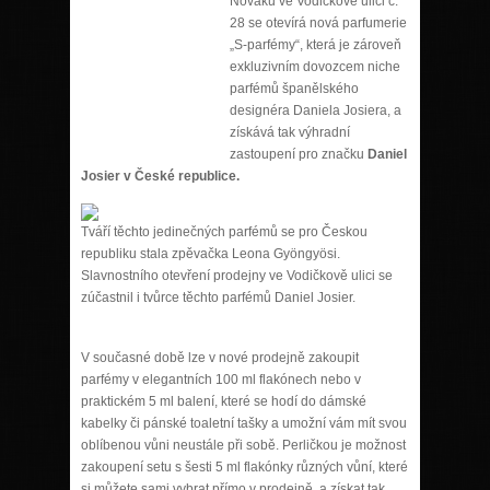
Nováků ve Vodičkově ulici č.
28 se otevírá nová parfumerie
„S-parfémy“, která je zároveň
exkluzivním dovozcem niche
parfémů španělského
designéra Daniela Josiera, a
získává tak výhradní
zastoupení pro značku
Daniel
Josier v České republice.
Tváří těchto jedinečných parfémů se pro Českou
republiku stala zpěvačka Leona Gyöngyösi.
Slavnostního otevření prodejny ve Vodičkově ulici se
zúčastnil i tvůrce těchto parfémů Daniel Josier.
V současné době lze v nové prodejně zakoupit
parfémy v elegantních 100 ml flakónech nebo v
praktickém 5 ml balení, které se hodí do dámské
kabelky či pánské toaletní tašky a umožní vám mít svou
oblíbenou vůni neustále při sobě. Perličkou je možnost
zakoupení setu s šesti 5 ml flakónky různých vůní, které
si můžete sami vybrat přímo v prodejně, a získat tak