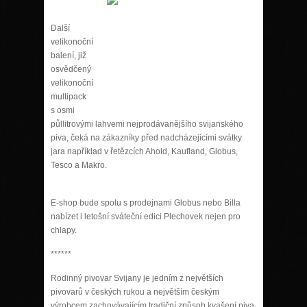
Další
velikonoční
balení, již
osvědčený
velikonoční
multipack
s osmi
půllitrovými lahvemi nejprodávanějšího svijanského
piva, čeká na zákazníky před nadcházejícími svátky
jara například v řetězcích Ahold, Kaufland, Globus,
Tesco a Makro.
E-shop bude spolu s prodejnami Globus nebo Billa
nabízet i letošní sváteční edici Plechovek nejen pro
chlapy.
******
Rodinný pivovar Svijany je jedním z největších
pivovarů v českých rukou a největším českým
výrobcem zachovávajícím tradiční způsob kvašení piva.