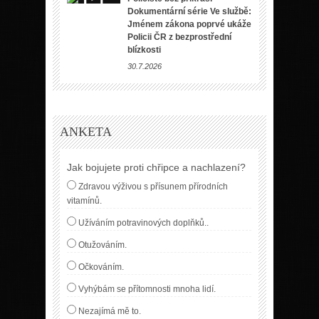
Dokumentární série Ve službě:
Jménem zákona poprvé ukáže
Policii ČR z bezprostřední
blízkosti
30.7.2026
ANKETA
Jak bojujete proti chřipce a nachlazení?
Zdravou výživou s přísunem přírodních
vitamínů.
Užíváním potravinových doplňků..
Otužováním.
Očkováním.
Vyhýbám se přítomnosti mnoha lidí.
Nezajímá mě to.