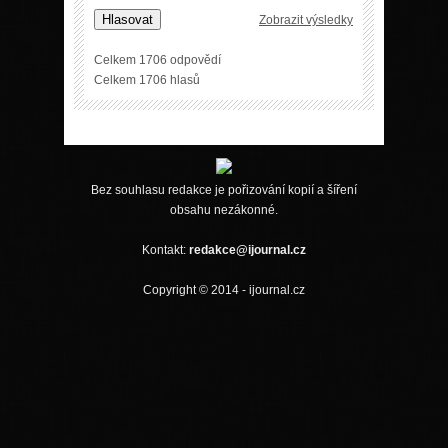
Hlasovat
Zobrazit výsledky
Celkem 1706 odpovědí
Celkem 1706 hlasů
Bez souhlasu redakce je pořizování kopií a šíření
obsahu nezákonné.
Kontakt:
redakce@ijournal.cz
Copyright © 2014 - ijournal.cz