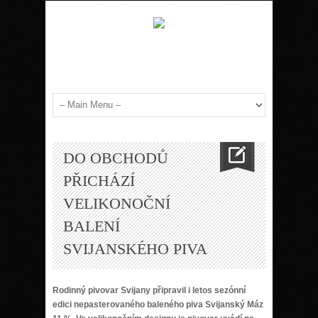
DO OBCHODŮ
PŘICHÁZÍ
VELIKONOČNÍ
BALENÍ
SVIJANSKÉHO PIVA
Rodinný pivovar Svijany připravil i letos sezónní
edici nepasterovaného baleného piva Svijanský Máz