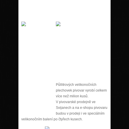
Půllitrových velikonočních
plechovek pivovar vyrobí celkem
více než milion kusů.
V pivovarské prodejně ve
Svijanech a na e-shopu pivovaru
budou v prodeji i ve speciálním
velikonočním balení po čtyřech kusech.