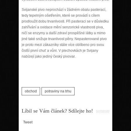
Svijanské pivo neprochází v žádném obalu pasterací,
tedy tepelným ošetřením, které se provádí s cílem
prodloužit dobu trvanlivosti. Při pasteraci se v důsledku
zahřívání a oxidace mění senzorické vlastnosti piva,
ničí se enzymy a další zdraví prospěšné látky a mimo
jiné také snižuje trvanlivost pěny. Nepasterované pivo
je proto mezi zákazníky stále více oblíbeno pro svou
čistší pivní chuť a vůni. V plechovkách je Svijany
nabízejí jako jediný český pivovar.
obchod
potraviny na trhu
Líbil se Vám článek? Sdílejte ho!
Tweet