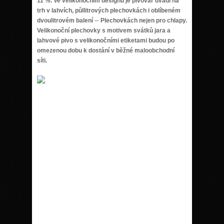
11 %. Ve velikonočním designu je pivovar uvádí na
trh v lahvích, půllitrových plechovkách i oblíbeném
dvoulitrovém balení ─ Plechovkách nejen pro chlapy.
Velikonoční plechovky s motivem svátků jara a
lahvové pivo s velikonočními etiketami budou po
omezenou dobu k dostání v běžné maloobchodní
síti.