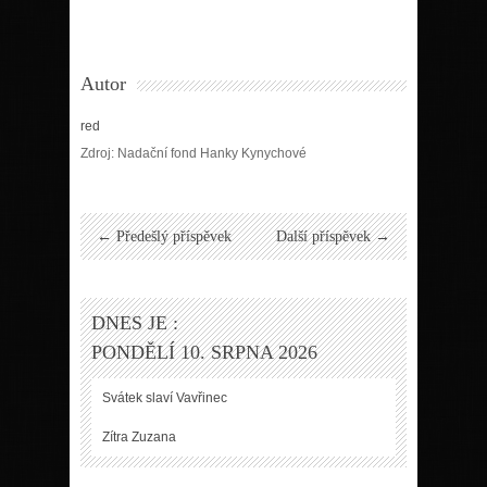
Autor
red
Zdroj: Nadační fond Hanky Kynychové
← Předešlý příspěvek
Další příspěvek →
DNES JE :
PONDĚLÍ 10. SRPNA 2026
Svátek slaví
Vavřinec
Zítra
Zuzana