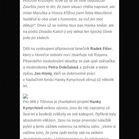
Honzovi Křížovým. Krve by se ve mně nedořezal!
Završila jsem to tím, že jsem situaci chtěla napravit, ale
místo Maruška a Honza Křížovi jsem řekla Maruškovi.
Naštěstí to oba vzali s humorem, za což jim moc
děkuji!“.
Dnes už se svému faux pas Hanka směje, ale
na pódiu
Divadla Kalich
jí prý stékal ten typický čůrek
potu po zádech.
Děti na vystoupení připravoval tanečník
Radek Fišer
,
který v
Horečce sobotní noci
ztvárňuje roli Rayena.
Pěveckého nastudování skladby se pak ujali zpěvačka
a moderátorka
Petra Doležalová
a zpěvák a lektor
zpěvu
Jan Hönig
, kteří se dobrovolné práci
v Nadačním fondu Hanky Kynychové věnují již několik
let.
Pro děti z Tišnova je charitativní projekt
Hanky
Kynychové
velkou výzvou, jsou do něj zapojeny už
šest let a šestkrát zvítězily ve své kategorii, čtyřikrát byly
absolutním vítězem. Jsou na svoje prvenství náležitě
pyšní a tento zážitek neberou na lehkou váhu:
„
Velmi si
vážíme toho, že jsme opět mohly stát na velkém
divadelním pódiu. Uvědomujeme si, že kdybychom