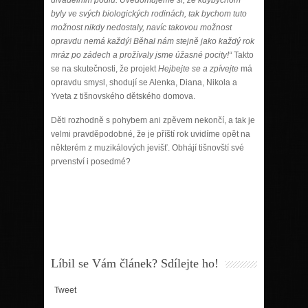
byly ve svých biologických rodinách, tak bychom tuto
možnost nikdy nedostaly, navíc takovou možnost
opravdu nemá každý! Běhal nám stejně jako každý rok
mráz po zádech a prožívaly jsme úžasné pocity!“
Takto
se na skutečnosti, že projekt
Hejbejte se a zpívejte
má
opravdu smysl, shodují se Alenka, Diana, Nikola a
Yveta z tišnovského dětského domova.
Děti rozhodně s pohybem ani zpěvem nekončí, a tak je
velmi pravděpodobné, že je příští rok uvidíme opět na
některém z muzikálových jevišť. Obhájí tišnovští své
prvenství i posedmé?
Líbil se Vám článek? Sdílejte ho!
Tweet