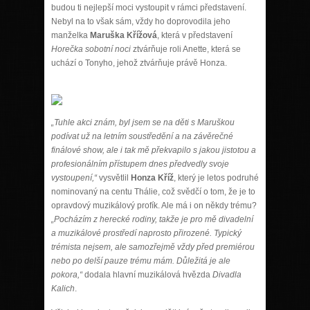
budou ti nejlepší moci vystoupit v rámci představení.
Nebyl na to však sám, vždy ho doprovodila jeho
manželka
Maruška Křížová
, která v představení
Horečka sobotní noci
ztvárňuje roli Anette, která se
uchází o Tonyho, jehož ztvárňuje právě Honza.
„Tuhle akci znám, byl jsem se na děti s Maruškou
podívat už na letním soustředění a na závěrečné
finálové show, ale i tak mě překvapilo s jakou jistotou a
profesionálním přístupem dnes předvedly svoje
vystoupení,“
vysvětlil
Honza Kříž
, který je letos podruhé
nominovaný na centu Thálie, což svědčí o tom, že je to
opravdový muzikálový profík. Ale má i on někdy trému?
„Pocházím z herecké rodiny, takže je pro mě divadelní
a muzikálové prostředí naprosto přirozené. Typický
trémista nejsem, ale samozřejmě vždy před premiérou
nebo po delší pauze trému mám. Důležitá je ale
pokora,“
dodala hlavní muzikálová hvězda
Divadla
Kalich
.