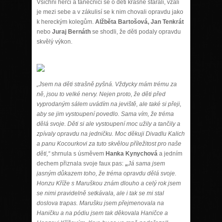
Všichni herci a tanečnici se o děti krásně starali, vzali
je mezi sebe a v zákulisí se k nim chovali opravdu jako
k hereckým kolegům.
Alžběta Bartošová, Jan Tenkrát
nebo
Juraj Bernáth
se shodli, že děti podaly opravdu
skvělý výkon.
„Jsem na děti strašně pyšná. Vždycky mám trému za
ně, jsou to velké nervy. Nejen proto, že děti před
vyprodaným sálem uvádím na jeviště, ale také si přeji,
aby se jim vystoupení povedlo. Sama vím, že tréma
dělá svoje. Děti si ale vystoupení moc užily a tančily a
zpívaly opravdu na jedničku. Moc děkuji Divadlu Kalich
a panu Kocourkovi za tuto skvělou příležitost pro naše
děti,“
shrnula s úsměvem
Hanka Kynychová
a jedním
dechem přiznala svoje faux pas:
„
Já sama jsem
jasným důkazem toho, že tréma opravdu dělá svoje.
Honzu Kříže s Maruškou znám dlouho a celý rok jsem
se nimi pravidelně setkávala, ale i tak se mi stal
doslova trapas. Marušku jsem přejmenovala na
Haničku a na pódiu jsem tak děkovala Haničce a