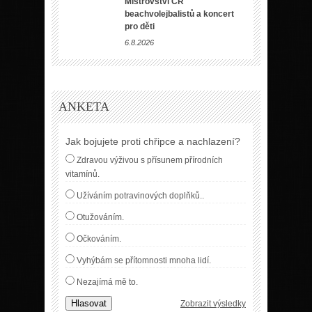
Mistrovství ČR
beachvolejbalistů a koncert
pro děti
6.8.2026
ANKETA
Jak bojujete proti chřipce a nachlazení?
Zdravou výživou s přísunem přírodních
vitamínů.
Užíváním potravinových doplňků..
Otužováním.
Očkováním.
Vyhýbám se přítomnosti mnoha lidí.
Nezajímá mě to.
Hlasovat
Zobrazit výsledky