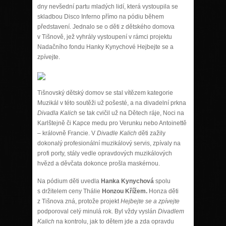
dny nevšední partu mladých lidí, která vystoupila se
skladbou Disco Inferno přímo na pódiu během
představení. Jednalo se o děti z dětského domova
v Tišnově, jež vyhrály vystoupení v rámci projektu
Nadačního fondu Hanky Kynychové Hejbejte se a
zpívejte.
Tišnovský dětský domov se stal vítězem kategorie
Muzikál v této soutěži už pošesté, a na divadelní prkna
Divadla Kalich
se tak cvičil už na Dětech ráje, Noci na
Karlštejně či Kapce medu pro Verunku nebo Antoinettě
– královně Francie. V
Divadle Kalich
děti zažily
dokonalý profesionální muzikálový servis, zpívaly na
profi porty, stály vedle opravdových muzikálových
hvězd a děvčata dokonce prošla maskérnou.
Na pódium děti uvedla
Hanka Kynychová
spolu
s držitelem ceny Thálie
Honzou Křížem.
Honza děti
z Tišnova zná, protože projekt
Hejbejte se a zpívejte
podporoval celý minulá rok. Byl vždy vyslán
Divadlem
Kalich
na kontrolu, jak to dětem jde a zda opravdu