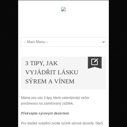
3 TIPY, JAK
VYJÁDŘIT LÁSKU
SÝREM A VÍNEM
Máme pro vás 3 tipy, které valentýnský večer
povznesou na zamilovaný zážitek.
Překvapte sýrovým dezertem
Pro sladké svádění zvolte rychlé sýrové dezerty. Stačí