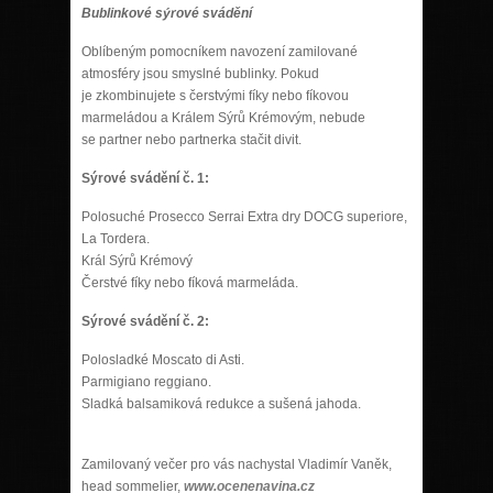
Bublinkové sýrové svádění
Oblíbeným pomocníkem navození zamilované
atmosféry jsou smyslné bublinky. Pokud
je zkombinujete s čerstvými fíky nebo fíkovou
marmeládou a Králem Sýrů Krémovým, nebude
se partner nebo partnerka stačit divit.
Sýrové svádění č. 1:
Polosuché Prosecco Serrai Extra dry DOCG superiore,
La Tordera.
Král Sýrů Krémový
Čerstvé fíky nebo fíková marmeláda.
Sýrové svádění č. 2:
Polosladké Moscato di Asti.
Parmigiano reggiano.
Sladká balsamiková redukce a sušená jahoda.
Zamilovaný večer pro vás nachystal Vladimír Vaněk,
head sommelier,
www.ocenenavina.cz