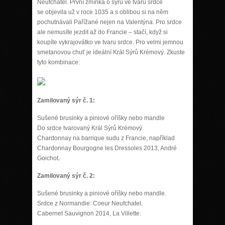
Neufchatel. První zmínka o sýru ve tvaru srdce
se objevila už v roce 1035 a s oblibou si na něm
pochutnávali Pařížané nejen na Valentýna. Pro srdce
ale nemusíte jezdit až do Francie – stačí, když si
koupíte vykrajovátko ve tvaru srdce. Pro velmi jemnou
smetanovou chuť je ideální Král Sýrů Krémový. Zkuste
tyto kombinace:
Zamilovaný sýr č. 1:
Sušené brusinky a piniové oříšky nebo mandle
Do srdce tvarovaný Král Sýrů Krémový
Chardonnay na barrique sudu z Francie, například
Chardonnay Bourgogne les Dressoles 2013, André
Goichot.
Zamilovaný sýr č. 2:
Sušené brusinky a piniové oříšky nebo mandle.
Srdce z Normandie: Coeur Neufchatel.
Cabernet Sauvignon 2014, La Villette.