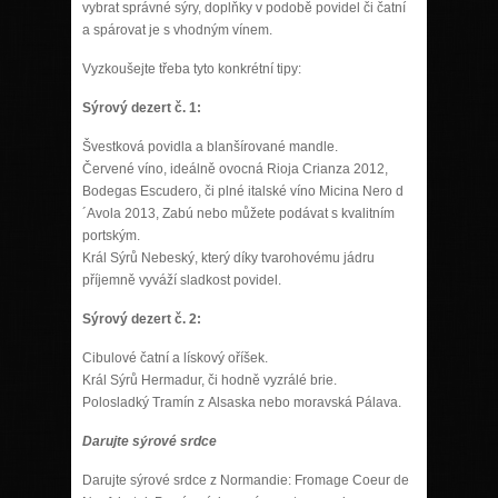
vybrat správné sýry, doplňky v podobě povidel či čatní
a spárovat je s vhodným vínem.
Vyzkoušejte třeba tyto konkrétní tipy:
Sýrový dezert č. 1:
Švestková povidla a blanšírované mandle.
Červené víno, ideálně ovocná Rioja Crianza 2012,
Bodegas Escudero, či plné italské víno Micina Nero d
´Avola 2013, Zabú nebo můžete podávat s kvalitním
portským.
Král Sýrů Nebeský, který díky tvarohovému jádru
příjemně vyváží sladkost povidel.
Sýrový dezert č. 2:
Cibulové čatní a lískový oříšek.
Král Sýrů Hermadur, či hodně vyzrálé brie.
Polosladký Tramín z Alsaska nebo moravská Pálava.
Darujte sýrové srdce
Darujte sýrové srdce z Normandie: Fromage Coeur de