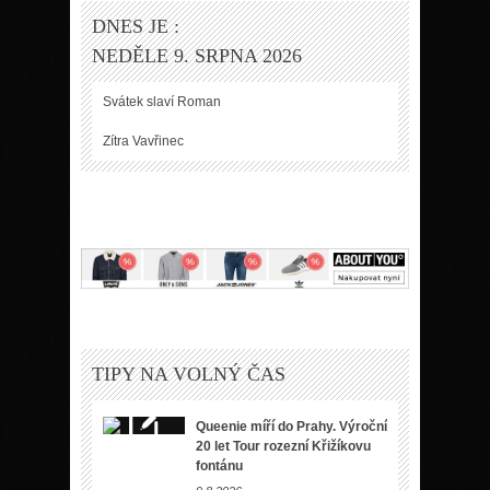
DNES JE :
NEDĚLE 9. SRPNA 2026
Svátek slaví
Roman
Zítra
Vavřinec
TIPY NA VOLNÝ ČAS
Queenie míří do Prahy. Výroční
20 let Tour rozezní Křižíkovu
fontánu