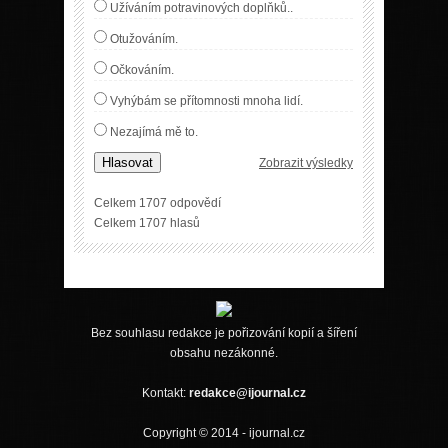
Užíváním potravinových doplňků..
Otužováním.
Očkováním.
Vyhýbám se přítomnosti mnoha lidí.
Nezajímá mě to.
Hlasovat
Zobrazit výsledky
Celkem 1707 odpovědí
Celkem 1707 hlasů
Bez souhlasu redakce je pořizování kopií a šíření
obsahu nezákonné.
Kontakt:
redakce@ijournal.cz
Copyright © 2014 - ijournal.cz