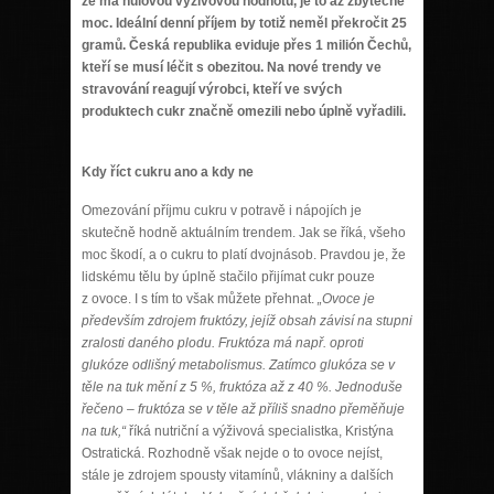
že má nulovou výživovou hodnotu, je to až zbytečně
moc. Ideální denní příjem by totiž neměl překročit 25
gramů. Česká republika eviduje přes 1 milión Čechů,
kteří se musí léčit s obezitou. Na nové trendy ve
stravování reagují výrobci, kteří ve svých
produktech cukr značně omezili nebo úplně vyřadili.
Kdy říct cukru ano a kdy ne
Omezování příjmu cukru v potravě i nápojích je
skutečně hodně aktuálním trendem. Jak se říká, všeho
moc škodí, a o cukru to platí dvojnásob. Pravdou je, že
lidskému tělu by úplně stačilo přijímat cukr pouze
z ovoce. I s tím to však můžete přehnat.
„Ovoce je
především zdrojem fruktózy, jejíž obsah závisí na stupni
zralosti daného plodu. Fruktóza má např. oproti
glukóze odlišný metabolismus. Zatímco glukóza se v
těle na tuk mění z 5 %, fruktóza až z 40 %. Jednoduše
řečeno – fruktóza se v těle až příliš snadno přeměňuje
na tuk,“
říká nutriční a výživová specialistka, Kristýna
Ostratická. Rozhodně však nejde o to ovoce nejíst,
stále je zdrojem spousty vitamínů, vlákniny a dalších