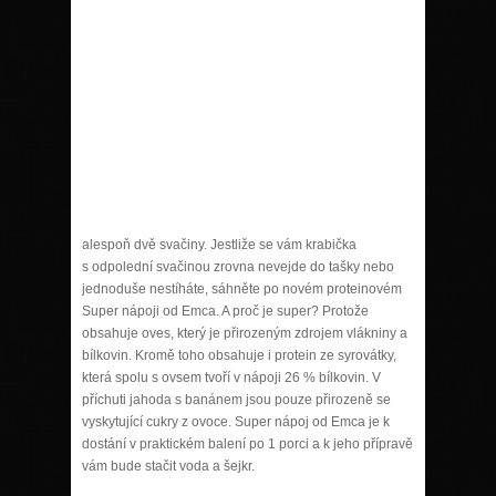
alespoň dvě svačiny. Jestliže se vám krabička
s odpolední svačinou zrovna nevejde do tašky nebo
jednoduše nestíháte, sáhněte po novém proteinovém
Super nápoji od Emca. A proč je super? Protože
obsahuje oves, který je přirozeným zdrojem vlákniny a
bílkovin. Kromě toho obsahuje i protein ze syrovátky,
která spolu s ovsem tvoří v nápoji 26 % bílkovin. V
příchuti jahoda s banánem jsou pouze přirozeně se
vyskytující cukry z ovoce. Super nápoj od Emca je k
dostání v praktickém balení po 1 porci a k jeho přípravě
vám bude stačit voda a šejkr.