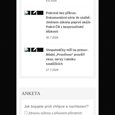
6.8.2026
Policisté bez příkras.
Dokumentární série Ve službě:
Jménem zákona poprvé ukáže
Policii ČR z bezprostřední
blízkosti
30.7.2026
Shopaholičky míří na prima+.
Módní „Prostřeno“ prověří
vkus, nervy i taktiku
soutěžících
27.7.2026
ANKETA
Jak bojujete proti chřipce a nachlazení?
Zdravou výživou s přísunem přírodních