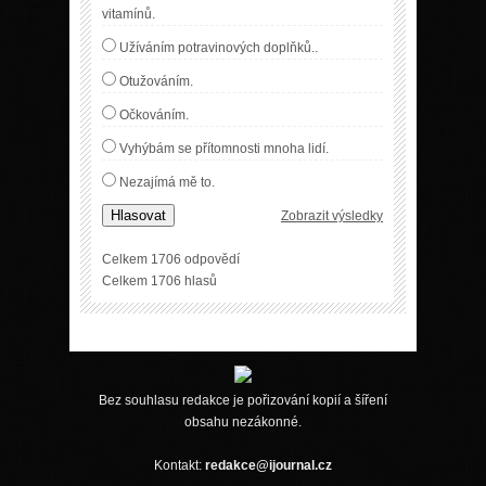
vitamínů.
Užíváním potravinových doplňků..
Otužováním.
Očkováním.
Vyhýbám se přítomnosti mnoha lidí.
Nezajímá mě to.
Hlasovat
Zobrazit výsledky
Celkem 1706 odpovědí
Celkem 1706 hlasů
Bez souhlasu redakce je pořizování kopií a šíření
obsahu nezákonné.
Kontakt:
redakce@ijournal.cz