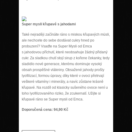
Super mysli křupavé s jahodami
Také nejraději začínáte ráno s miskou křupavých müsli,
ale nechcete do sebe dostávat cukry hned po
probuzení? Vsaďte na Super Mysli od Emca
s jahodovou příchutí, které neobsahuje žádný přidaný
cukr. Za sladkou chutí stojí sirup z kořene čekanky, tedy
sladidlo nové generace, kterému dominuje vysoký
obsah prospěšné vlákniny. Obsažené jahody prošly
lyofilizací, formou úpravy, díky které v ovoci přetrvají
veškeré vitamíny i minerály, a navíc zůstane krásně
křupavé. Na rozdíl od klasicky sušeného ovoce není u
toho lyofilizovaného riziko, že zcukernatí. Užijte si
křupavé ráno se Super mysli od Emca.
Doporučená cena: 94,90 Kč