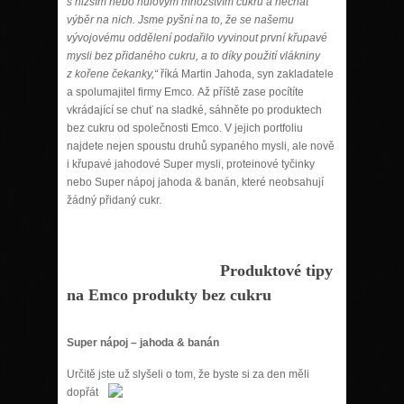
s nižším nebo nulovým množstvím cukru a nechat
výběr na nich. Jsme pyšní na to, že se našemu
vývojovému oddělení podařilo vyvinout první křupavé
mysli bez přidaného cukru, a to díky použití vlákniny
z kořene čekanky,“
říká Martin Jahoda, syn zakladatele
a spolumajitel firmy Emco
.
Až příště zase pocítíte
vkrádající se chuť na sladké, sáhněte po produktech
bez cukru od společnosti Emco. V jejich portfoliu
najdete nejen spoustu druhů sypaného mysli, ale nově
i křupavé jahodové Super mysli, proteinové tyčinky
nebo Super nápoj jahoda & banán, které neobsahují
žádný přidaný cukr.
Produktové tipy
na Emco produkty bez cukru
Super nápoj – jahoda & banán
Určitě jste už slyšeli o tom, že byste si za den měli
dopřát