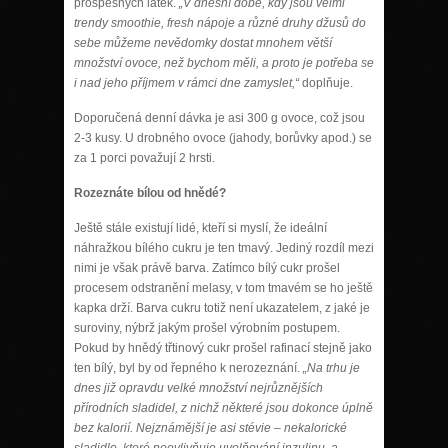
prospěšných látek.
„
V dnešní době, kdy jsou velmi
trendy smoothie, fresh nápoje a různé druhy džusů do
sebe můžeme nevědomky dostat mnohem větší
množství ovoce, než bychom měli, a proto je potřeba se
i nad jeho příjmem v rámci dne zamyslet,“
doplňuje.
Doporučená denní dávka je asi 300 g ovoce, což jsou
2-3 kusy. U drobného ovoce (jahody, borůvky apod.) se
za 1 porci považují 2 hrsti.
Rozeznáte bílou od hnědé?
Ještě stále existují lidé, kteří si myslí, že ideální
náhražkou bílého cukru je ten tmavý. Jediný rozdíl mezi
nimi je však právě barva. Zatímco bílý cukr prošel
procesem odstranění melasy, v tom tmavém se ho ještě
kapka drží. Barva cukru totiž není ukazatelem, z jaké je
suroviny, nýbrž jakým prošel výrobním postupem.
Pokud by hnědý třtinový cukr prošel rafinací stejně jako
ten bílý, byl by od řepného k nerozeznání.
„Na trhu je
dnes již opravdu velké množství nejrůznějších
přírodních sladidel, z nichž některé jsou dokonce úplně
bez kalorií. Nejznámější je asi stévie – nekalorické
sladidlo, které neovlivňuje uvolňování inzulinu, a