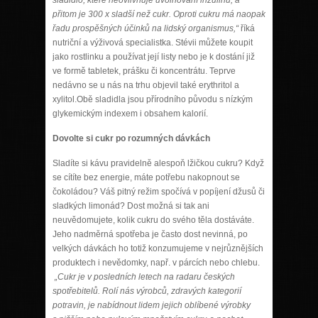
přitom je 300 x sladší než cukr. Oproti cukru má naopak
řadu prospěšných účinků na lidský organismus,“
říká
nutriční a výživová specialistka. Stévii můžete koupit
jako rostlinku a používat její listy nebo je k dostání již
ve formě tabletek, prášku či koncentrátu. Teprve
nedávno se u nás na trhu objevil také erythritol a
xylitol.Obě sladidla jsou přírodního původu s nízkým
glykemickým indexem i obsahem kalorií.
Dovolte si cukr po rozumných dávkách
Sladíte si kávu pravidelně alespoň lžičkou cukru? Když
se cítíte bez energie, máte potřebu nakopnout se
čokoládou? Váš pitný režim spočívá v popíjení džusů či
sladkých limonád? Dost možná si tak ani
neuvědomujete, kolik cukru do svého těla dostáváte.
Jeho nadměrná spotřeba je často dost nevinná, po
velkých dávkách ho totiž konzumujeme v nejrůznějších
produktech i nevědomky, např. v párcích nebo chlebu.
„Cukr je v posledních letech na radaru českých
spotřebitelů. Rolí nás výrobců, zdravých kategorií
potravin, je nabídnout lidem jejich oblíbené výrobky