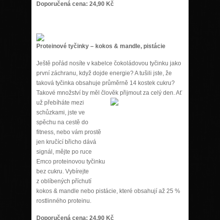
Doporučená cena: 24,90 Kč
Proteinové tyčinky – kokos & mandle, pistácie
Ještě pořád nosíte v kabelce čokoládovou tyčinku jako
první záchranu, když dojde energie? A tušili jste, že
taková tyčinka obsahuje průměrně 14 kostek cukru?
Takové množství by měl člověk
přijmout za celý den. Ať
už přebíháte mezi
schůzkami, jste ve
spěchu na cestě do
fitness, nebo vám prostě
jen kručící břicho dává
signál, mějte po ruce
Emco proteinovou tyčinku
bez cukru. Vybírejte
z oblíbených příchutí
kokos & mandle nebo pistácie, které obsahují až 25 %
rostlinného proteinu.
Doporučená cena: 24,90 Kč