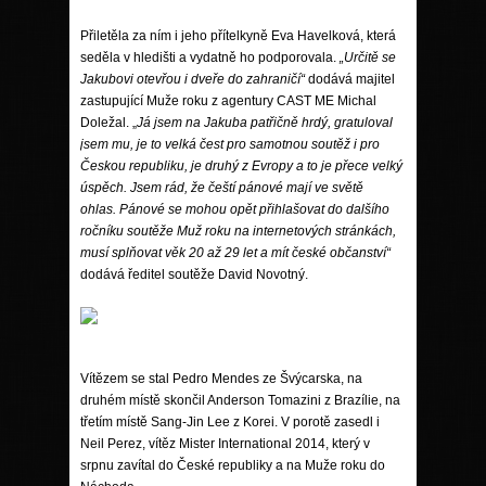
Přiletěla za ním i jeho přítelkyně Eva Havelková, která
seděla v hledišti a vydatně ho podporovala.
„Určitě se
Jakubovi otevřou i dveře do zahraničí“
dodává majitel
zastupující Muže roku z agentury CAST ME Michal
Doležal. „
Já jsem na Jakuba patřičně hrdý, gratuloval
jsem mu, je to velká čest pro samotnou soutěž i pro
Českou republiku, je druhý z Evropy a to je přece velký
úspěch. Jsem rád, že čeští pánové mají ve světě
ohlas. Pánové se mohou opět přihlašovat do dalšího
ročníku soutěže Muž roku na internetových stránkách,
musí splňovat věk 20 až 29 let a mít české občanství“
dodává ředitel soutěže David Novotný.
Vítězem se stal Pedro Mendes ze Švýcarska, na
druhém místě skončil Anderson Tomazini z Brazílie, na
třetím místě Sang-Jin Lee z Korei. V porotě zasedl i
Neil Perez, vítěz Mister International 2014, který v
srpnu zavítal do České republiky a na Muže roku do