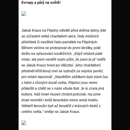
Evropy a pátý na světě!
Jakub Kraus na Filipíny odletěl před dvěma týdny, kde
se zúčastnil velké charitativní akce, řady módních
přehlídek či navštívil řadu památek na Filipínách.
Během večera se probojoval do první desítky, poté
došlo na vyřazování soutěžících.
„Když ohlásili páté
místo, tak jsem nevěřil svým uším, že jsem to já“
svěřil
se Jakub Kraus hned po vítězství. Jeho charitativní
předmět křišťálový orel se vydražil za nejvíce peněz
pro místní stacionář.
„Největším zážitkem bylo trávit čas
s lidmi z různých koutů světa, Filipínci jsou velmi
přátelští a chtěli se s námi všude fotit. Je to zcela jiná
kultura. Náš hotel museli chránit policisté, my jsme
jinak nesměli i kvůli fanynkám mimo areál hotelu.
Někteří fanoušci byli až fanatičtí z krásných kluků z
celého světa,“
směje se Jakub Kraus.