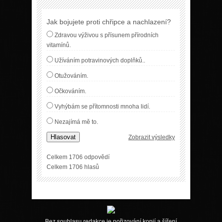
Jak bojujete proti chřipce a nachlazení?
Zdravou výživou s přísunem přírodních
vitamínů.
Užíváním potravinových doplňků..
Otužováním.
Očkováním.
Vyhýbám se přítomnosti mnoha lidí.
Nezajímá mě to.
Hlasovat
Zobrazit výsledky
Celkem 1706 odpovědí
Celkem 1706 hlasů
Bez souhlasu redakce je pořizování kopií a šíření