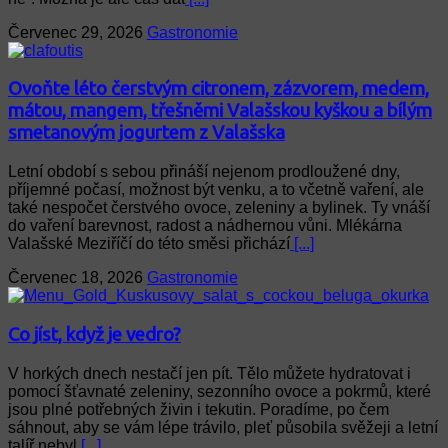
Červenec 29, 2026
Gastronomie
Ovoňte léto čerstvým citronem, zázvorem, medem,
mátou, mangem, třešněmi Valašskou kyškou a bílým
smetanovým jogurtem z Valašska
Letní období s sebou přináší nejenom prodloužené dny,
příjemné počasí, možnost být venku, a to včetně vaření, ale
také nespočet čerstvého ovoce, zeleniny a bylinek. Ty vnáší
do vaření barevnost, radost a nádhernou vůni. Mlékárna
Valašské Meziříčí do této směsi přichází
[...]
Červenec 18, 2026
Gastronomie
Co jíst, když je vedro?
V horkých dnech nestačí jen pít. Tělo můžete hydratovat i
pomocí šťavnaté zeleniny, sezonního ovoce a pokrmů, které
jsou plné potřebných živin i tekutin. Poradíme, po čem
sáhnout, aby se vám lépe trávilo, pleť působila svěžeji a letní
talíř nebyl
[...]