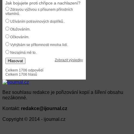
Jak bojujete proti chřipce a nachlazení?
Zdravou výživou s přísunem přírodních
vitamínů.
Užíváním potravinových doplňků..
Otužováním.
Očkováním.
Vyhýbám se přítomnosti mnoha lidí.
Nezajímá mě to.
Zobrazit výsledky
Hlasovat
Celkem 1706 odpovědí
Celkem 1706 hlasů
Bez souhlasu redakce je pořizování kopií a šíření obsahu
nezákonné.
Kontakt:
redakce@ijournal.cz
Copyright © 2014 - ijournal.cz