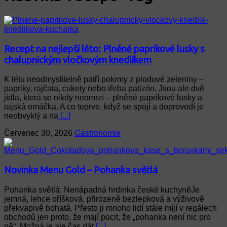
Recept na nejlepší léto: Plněné paprikové lusky s
chalupnickým vločkovým knedlíkem
K létu neodmyslitelně patří pokrmy z plodové zeleniny –
papriky, rajčata, cukety nebo třeba patizón. Jsou ale dvě
jídla, která se nikdy neomrzí – plněné paprikové lusky a
rajská omáčka. A co teprve, když se spojí a doprovodí je
neobvyklý a na
[...]
Červenec 30, 2026
Gastronomie
Novinka Menu Gold – Pohanka světlá
Pohanka světlá: Nenápadná hrdinka české kuchyněJe
jemná, lehce oříšková, přirozeně bezlepková a výživově
překvapivě bohatá. Přesto ji mnoho lidí stále míjí v regálech
obchodů jen proto, že mají pocit, že „pohanka není nic pro
ně“. Možná je ale čas dát
[...]