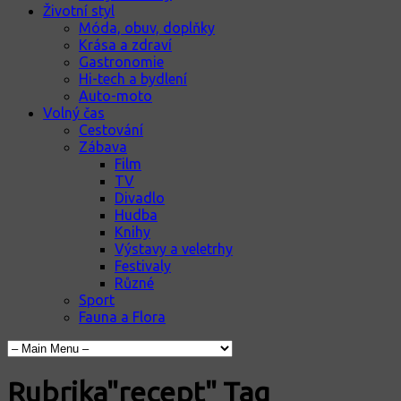
Životní styl
Móda, obuv, doplňky
Krása a zdraví
Gastronomie
Hi-tech a bydlení
Auto-moto
Volný čas
Cestování
Zábava
Film
TV
Divadlo
Hudba
Knihy
Výstavy a veletrhy
Festivaly
Různé
Sport
Fauna a Flora
Rubrika"recept" Tag