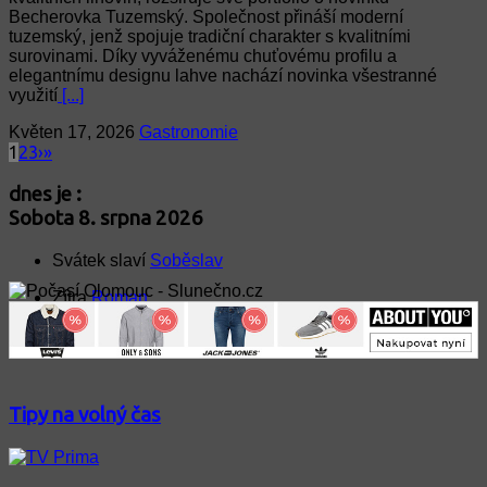
Becherovka Tuzemský. Společnost přináší moderní
tuzemský, jenž spojuje tradiční charakter s kvalitními
surovinami. Díky vyváženému chuťovému profilu a
elegantnímu designu lahve nachází novinka všestranné
využití
[...]
Květen 17, 2026
Gastronomie
1
2
3
›
»
dnes je :
Sobota 8. srpna 2026
Svátek slaví
Soběslav
Zítra
Roman
Tipy na volný čas