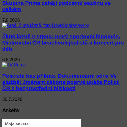
Skupina Prima zahájí podzimní sezónu ve
velkém
7.8.2026
Žluté lázně v srpnu: nový sportovní fenomén,
Mistrovství ČR beachvolejbalistů a koncert pro
děti
6.8.2026
Policisté bez příkras. Dokumentární série Ve
službě: Jménem zákona poprvé ukáže Policii
ČR z bezprostřední blízkosti
30.7.2026
Anketa
Moje anketa