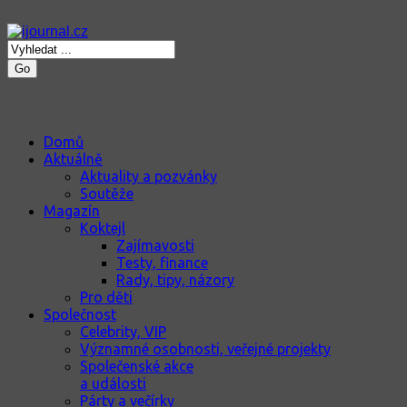
Go
Domů
Aktuálně
Aktuality a pozvánky
Soutěže
Magazín
Koktejl
Zajímavosti
Testy, finance
Rady, tipy, názory
Pro děti
Společnost
Celebrity, VIP
Významné osobnosti, veřejné projekty
Společenské akce
a události
Párty a večírky