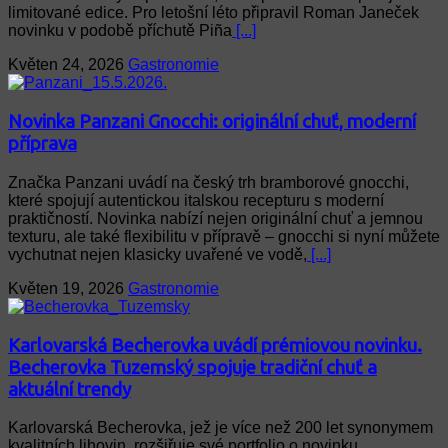
limitované edice. Pro letošní léto připravil Roman Janeček
novinku v podobě příchutě Piña
[...]
Květen 24, 2026
Gastronomie
Novinka Panzani Gnocchi: originální chuť, moderní
příprava
Značka Panzani uvádí na český trh bramborové gnocchi,
které spojují autentickou italskou recepturu s moderní
praktičností. Novinka nabízí nejen originální chuť a jemnou
texturu, ale také flexibilitu v přípravě – gnocchi si nyní můžete
vychutnat nejen klasicky uvařené ve vodě,
[...]
Květen 19, 2026
Gastronomie
Karlovarská Becherovka uvádí prémiovou novinku.
Becherovka Tuzemský spojuje tradiční chuť a
aktuální trendy
Karlovarská Becherovka, jež je více než 200 let synonymem
kvalitních lihovin, rozšiřuje své portfolio o novinku