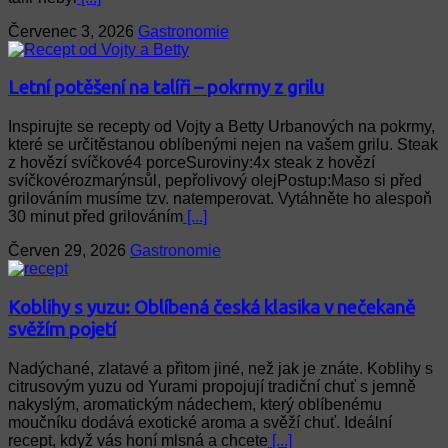
Červenec 3, 2026
Gastronomie
Letní potěšení na talíři – pokrmy z grilu
Inspirujte se recepty od Vojty a Betty Urbanových na pokrmy,
které se určitěstanou oblíbenými nejen na vašem grilu. Steak
z hovězí svíčkové4 porceSuroviny:4x steak z hovězí
svíčkovérozmarýnsůl, pepřolivový olejPostup:Maso si před
grilováním musíme tzv. natemperovat. Vytáhněte ho alespoň
30 minut před grilováním
[...]
Červen 29, 2026
Gastronomie
Koblihy s yuzu: Oblíbená česká klasika v nečekaně
svěžím pojetí
Nadýchané, zlatavé a přitom jiné, než jak je znáte. Koblihy s
citrusovým yuzu od Yurami propojují tradiční chuť s jemně
nakyslým, aromatickým nádechem, který oblíbenému
moučníku dodává exotické aroma a svěží chuť. Ideální
recept, když vás honí mlsná a chcete
[...]