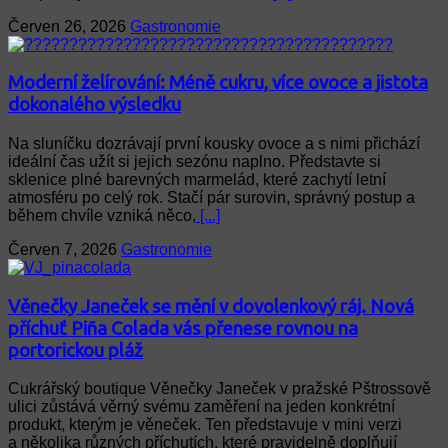
Červen 26, 2026
Gastronomie
Moderní želírování: Méně cukru, více ovoce a jistota
dokonalého výsledku
Na sluníčku dozrávají první kousky ovoce a s nimi přichází
ideální čas užít si jejich sezónu naplno. Představte si
sklenice plné barevných marmelád, které zachytí letní
atmosféru po celý rok. Stačí pár surovin, správný postup a
během chvíle vzniká něco,
[...]
Červen 7, 2026
Gastronomie
Věnečky Janeček se mění v dovolenkový ráj. Nová
příchuť Piña Colada vás přenese rovnou na
portorickou pláž
Cukrářský boutique Věnečky Janeček v pražské Pštrossově
ulici zůstává věrný svému zaměření na jeden konkrétní
produkt, kterým je věneček. Ten představuje v mini verzi
a několika různých příchutích, které pravidelně doplňují