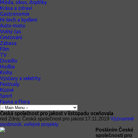
Móda, obuv, doplňky
Krása a zdraví
Gastronomie
Hi-tech a bydlení
Auto-moto
Volný čas
Cestování
Zábava
Film
TV
Divadlo
Hudba
Knihy
Výstavy a veletrhy
Festivaly
Různé
Sport
Fauna a Flora
Česká společnost pro jakost v listopadu oceňovala
red
Zdroj: Česká společnost pro jakost
17.11.2019
Významné
osobnosti, veřejné projekty
Posláním České
společnosti pro