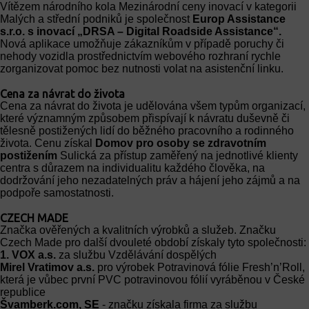
Vítězem národního kola Mezinárodní ceny inovací v kategorii
Malých a střední podniků je společnost
Europ Assistance
s.r.o.
s inovací „DRSA – Digital Roadside Assistance“.
Nová aplikace umožňuje zákazníkům v případě poruchy či
nehody vozidla prostřednictvím webového rozhraní rychle
zorganizovat pomoc bez nutnosti volat na asistenční linku.
Cena za návrat do života
Cena za návrat do života je udělována všem typům organizací,
které významným způsobem přispívají k návratu duševně či
tělesně postižených lidí do běžného pracovního a rodinného
života. Cenu získal
Domov pro osoby se zdravotním
postižením
Sulická za přístup zaměřený na jednotlivé klienty
centra s důrazem na individualitu každého člověka, na
dodržování jeho nezadatelných práv a hájení jeho zájmů a na
podpoře samostatnosti.
CZECH MADE
Značka ověřených a kvalitních výrobků a služeb. Značku
Czech Made pro další dvouleté období získaly tyto společnosti:
1. VOX a.s.
za službu Vzdělávání dospělých
Mirel Vratimov a.s.
pro výrobek Potravinová fólie Fresh’n’Roll,
která je vůbec první PVC potravinovou fólií vyráběnou v České
republice
Švamberk.com, SE
- značku získala firma za službu