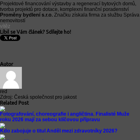
Projektové financování výstavby a regenerací bytových domů,
tvorba projektů pro dotace, komplexní finanční poradenství
Proměny bydlení s.r.o.
Značku získala firma za službu Správa
nemovitostí
vítěz
Líbil se Vám článek? Sdílejte ho!
Autor
red
Zdroj: Česká společnost pro jakost
Related Post
Fotografování, choreografie i angličtina. Finalisté Muže
roku 2026 mají za sebou klíčovou přípravu
Kdo zabojuje o titul Anděl mezi zdravotníky 2026?