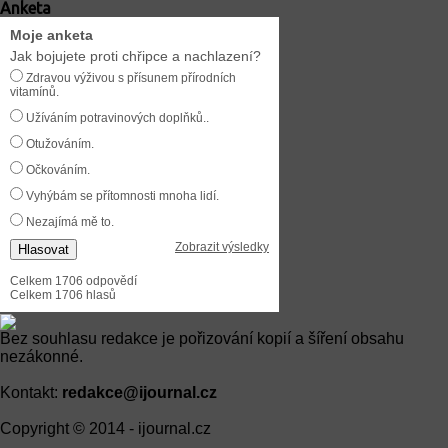
Anketa
Moje anketa
Jak bojujete proti chřipce a nachlazení?
Zdravou výživou s přísunem přírodních
vitamínů.
Užíváním potravinových doplňků..
Otužováním.
Očkováním.
Vyhýbám se přítomnosti mnoha lidí.
Nezajímá mě to.
Zobrazit výsledky
Hlasovat
Celkem 1706 odpovědí
Celkem 1706 hlasů
Bez souhlasu redakce je pořizování kopií a šíření obsahu
nezákonné.
Kontakt:
redakce@ijournal.cz
Copyright © 2014 - ijournal.cz