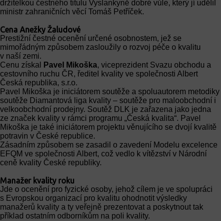
držitelkou čestného titulu Vyslankyně dobré vůle, který jí udělil
ministr zahraničních věcí Tomáš Petříček.
Cena Anežky Žaludové
Prestižní čestné ocenění určené osobnostem, jež se
mimořádným způsobem zasloužily o rozvoj péče o kvalitu
v naší zemi.
Cenu získal
Pavel Mikoška
, viceprezident Svazu obchodu a
cestovního ruchu ČR, ředitel kvality ve společnosti Albert
Česká republika, s.r.o.
Pavel Mikoška je iniciátorem soutěže a spoluautorem metodiky
soutěže Diamantová liga kvality – soutěže pro maloobchodní i
velkoobchodní prodejny. Soutěž DLK je zařazena jako jedna
ze značek kvality v rámci programu „Česká kvalita“. Pavel
Mikoška je také iniciátorem projektu věnujícího se dvojí kvalitě
potravin v České republice.
Zásadním způsobem se zasadil o zavedení Modelu excelence
EFQM ve společnosti Albert, což vedlo k vítězství v Národní
ceně kvality České republiky.
Manažer kvality roku
Jde o ocenění pro fyzické osoby, jehož cílem je ve spolupráci
s Evropskou organizací pro kvalitu ohodnotit výsledky
manažerů kvality a ty veřejně prezentovat a poskytnout tak
příklad ostatním odborníkům na poli kvality.