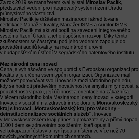
Za rok 2019 se manažerem kvality stal
Miroslav Paclík
,
představitel vedení pro integrovaný systém řízení Úřadu
průmyslového vlastnictví.
Miroslav Paclík je držitelem mezinárodní akreditované
certifikace Manažer kvality, Manažer ISMS a Auditor ISMS.
Miroslav Paclík má aktivní podíl na zavedení integrovaného
systému řízení Úřadu a jeho úspěšném rozvoji. Díky těmto
zkušenostem se část týmu pod jeho vedením zapojuje do
provádění auditů kvality na mezinárodní úrovni
v budapešťském ústředí Visegrádského patentového institutu.
Mezinárodní cena inovací
Cena je vyhlašována ve spolupráci s Evropskou organizací pro
kvalitu a je určena všem typům organizací. Organizace mají
možnost porovnávat svoji inovaci z mezinárodního pohledu,
kdy se hodnotí především inovativnost ve smyslu míry novosti a
použitelnosti v praxi, její účinnost a orientace na zákazníka.
Vítězem národního kola Mezinárodní ceny inovací v kategorii
Inovace v sociálním a zdravotním sektoru je
Moravskoslezský
kraj s inovací „Moravskoslezský kraj pro všechny –
deinstitucionalizace sociálních služeb“.
Inovace
v Moravskoslezském kraji přinesla prokazatelný a přímý dopad
1100 lidem se zdravotním postižením, kteří opustili
velkokapacitní ústavy a nyní jsou umístěni ve více než 70
nových „rodinných“ komunitních centrech.