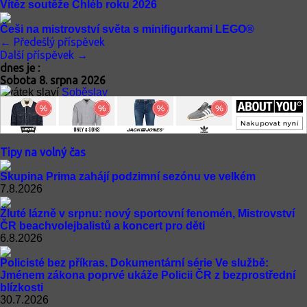
Vítěz soutěže Chléb roku 2026
Češi na mistrovství světa s minifigurkami LEGO®
← Předešlý příspěvek
Další příspěvek →
dnes je :
Sobota 8. srpna 2026
Svátek slaví
Soběslav
Zítra
Roman
Tipy na volný čas
Skupina Prima zahájí podzimní sezónu ve velkém
7.8.2026
Žluté lázně v srpnu: nový sportovní fenomén, Mistrovství
ČR beachvolejbalistů a koncert pro děti
6.8.2026
Policisté bez příkras. Dokumentární série Ve službě:
Jménem zákona poprvé ukáže Policii ČR z bezprostřední
blízkosti
30.7.2026