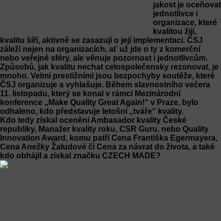
jakost je oceňovat
jednotlivce i
organizace, které
kvalitou žijí,
kvalitu šíří, aktivně se zasazují o její implementaci. ČSJ
záleží nejen na organizacích, ať už jde o ty z komerční
nebo veřejné sféry, ale věnuje pozornost i jednotlivcům.
Způsobů, jak kvalitu nechat celospolečensky rezonovat, je
mnoho. Velmi prestižními jsou bezpochyby soutěže, které
ČSJ organizuje a vyhlašuje. Během slavnostního večera
11. listopadu, který se konal v rámci Mezinárodní
konference „Make Quality Great Again!“ v Praze, bylo
odhaleno, kdo představuje letošní „tváře“ kvality.
Kdo tedy získal ocenění Ambasador kvality České
republiky, Manažer kvality roku, CSR Guru, nebo Quality
Innovation Award, komu patří Cena Františka Egermayera,
Cena Anežky Žaludové či Cena za návrat do života, a také
kdo obhájil a získal značku CZECH MADE?