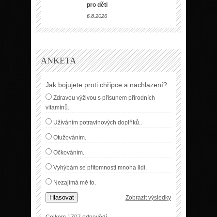
pro děti
6.8.2026
ANKETA
Jak bojujete proti chřipce a nachlazení?
Zdravou výživou s přísunem přírodních
vitamínů.
Užíváním potravinových doplňků..
Otužováním.
Očkováním.
Vyhýbám se přítomnosti mnoha lidí.
Nezajímá mě to.
Hlasovat
Zobrazit výsledky
Celkem 1707 odpovědí