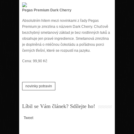
Pegas Premium Dark Cherry
Absolutním hitem mezi novinkami z řady Pegas
Premium je zmrzlina s názvem Dark Cherry. Chuťově
bezchybný smetanový základ je bez rostlinných tuků a
obsahuje jen pravé ingredience. Smetanová zmrzlina
je doplněná o mléčnou čokoládu a pořádnou porci
černých třešní, které se rozpustí na jazyku.
Cena: 99,90 Kč
novinky potravin
Líbil se Vám článek? Sdílejte ho!
Tweet