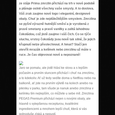
ze stáje Prima zmrzlin přichází na trh v nové podobě
a plánuje oslnit všechny vaše smysly. A to doslova.
Váš zrak zaujme nové logo i elegantní, designové
obaly. Chuť je zde nejdůležitějším smyslem. Zmrzlina
se pyšní výrazně hutnější směsí a je vyrobená z
pravé smetany a pravé vanilky a zalitá lahodnou
čokoládou, což jistě zaujme i váš čich. Co se týče
sluchu, vrstvy čokolády jsou nově tak silné, že jejich
křupnutí nelze přeslechnout. A hmat? Stačí jen
otevřít mrazák a kelímek nebo zmrzlinu už máte v
ruce. Je čas objevovat nové a nepoznané!
Jaro se pomalu, ale jistě hlásí ke slovu a s lepším
počasím a prvním sluncem přichází i chuť na zmrzlinu,
a to kdekoliv. Ať už tedy sedíte doma u Netflixu nebo na
balkoně, ať jste na prvním výletě na kolech anebo na
pikniku v parku, tam všude je nanuk anebo zmrzlina v
kelímku tím nejlepším, co můžete u sebe mít. Zmrzlina
PEGAS Premium přichází nejen s novými obaly, ale
hlavně s vylepšenou recepturou, kvalitními
ingrediencemi a mnohem lepší chutí, která si vás
jednoduše získá a nepustí.