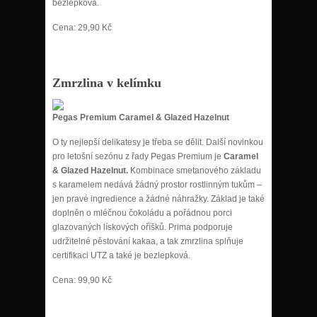
bezlepková.
Cena: 29,90 Kč
Zmrzlina v kelímku
Pegas Premium Caramel & Glazed Hazelnut
O ty nejlepší delikatesy je třeba se dělit. Další novinkou
pro letošní sezónu z řady Pegas Premium je
Caramel
& Glazed Hazelnut.
Kombinace smetanového základu
s karamelem nedává žádný prostor rostlinným tukům –
jen pravé ingredience a žádné náhražky. Základ je také
doplněn o mléčnou čokoládu a pořádnou porci
glazovaných lískových oříšků. Prima podporuje
udržitelné pěstování kakaa, a tak zmrzlina splňuje
certifikaci UTZ a také je bezlepková.
Cena: 99,90 Kč