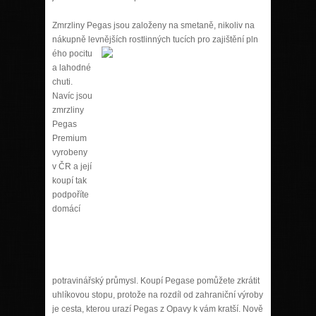
Zmrzliny Pegas jsou založeny na smetaně, nikoliv na
nákupně levnějších rostlinných tucích pro zajištění pln
ého pocitu
a lahodné
chuti.
Navíc jsou
zmrzliny
Pegas
Premium
vyrobeny
v ČR a její
koupí tak
podpoříte
domácí
potravinářský průmysl. Koupí Pegase pomůžete zkrátit
uhlíkovou stopu, protože na rozdíl od zahraniční výroby
je cesta, kterou urazí Pegas z Opavy k vám kratší. Nově