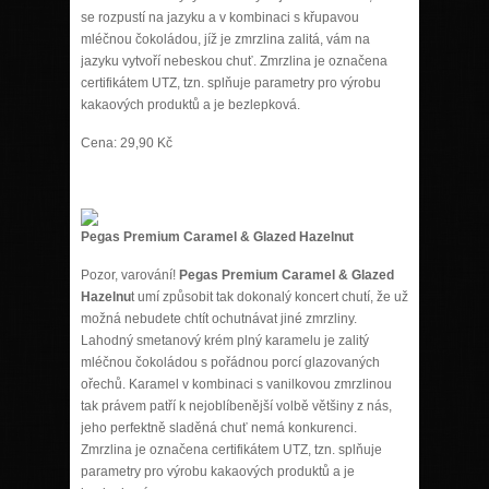
se rozpustí na jazyku a v kombinaci s křupavou
mléčnou čokoládou, jíž je zmrzlina zalitá, vám na
jazyku vytvoří nebeskou chuť. Zmrzlina je označena
certifikátem UTZ, tzn. splňuje parametry pro výrobu
kakaových produktů a je bezlepková.
Cena: 29,90 Kč
Pegas Premium Caramel & Glazed Hazelnut
Pozor, varování!
Pegas Premium Caramel & Glazed
Hazelnu
t umí způsobit tak dokonalý koncert chutí, že už
možná nebudete chtít ochutnávat jiné zmrzliny.
Lahodný smetanový krém plný karamelu je zalitý
mléčnou čokoládou s pořádnou porcí glazovaných
ořechů. Karamel v kombinaci s vanilkovou zmrzlinou
tak právem patří k nejoblíbenější volbě většiny z nás,
jeho perfektně sladěná chuť nemá konkurenci.
Zmrzlina je označena certifikátem UTZ, tzn. splňuje
parametry pro výrobu kakaových produktů a je