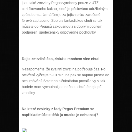
jsou také zmrzliny Pegas vyrobeny pouze z UTZ
certifikovaného kakao, které je pěstováno udržitelným
způsobem a farmářům je za jejich práci zaručeně
férově zaplaceno. Spolu s fantastickou chutí se tak
můžete do Pegasů zakousnout i s dobrým pocitem
podpoření společensky odpovědné pochoutky.
Dejte zmrzlině čas, získáte mnohem více chuti
Nezapomeňte, že kvalitní zmrzlina potřebuje čas. Po
otevření vyčkejte 5-10 minut a pak se naplno pusťte do
ochutnávání. Smetana s čokoládou povolí a vy si tak
budete moci vychutnat jedinečnou chuť té nejlepší
zmrzliny.
Na které novinky z řady Pegas Premium se
například můžete těšit (a musíte je ochutnat)?