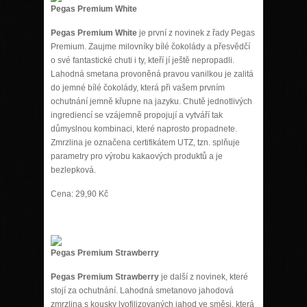
Pegas Premium White
Pegas Premium White
je první z novinek z řady Pegas
Premium. Zaujme milovníky bílé čokolády a přesvědčí
o své fantastické chuti i ty, kteří jí ještě nepropadli.
Lahodná smetana provoněná pravou vanilkou je zalitá
do jemné bílé čokolády, která při vašem prvním
ochutnání jemně křupne na jazyku. Chutě jednotlivých
ingrediencí se vzájemně propojují a vytváří tak
důmyslnou kombinaci, které naprosto propadnete.
Zmrzlina je označena certifikátem UTZ, tzn. splňuje
parametry pro výrobu kakaových produktů a je
bezlepková.
Cena: 29,90 Kč
Pegas Premium Strawberry
Pegas Premium Strawberry
je další z novinek, které
stojí za ochutnání. Lahodná smetanovo jahodová
zmrzlina s kousky lyofilizovaných jahod ve směsi, která