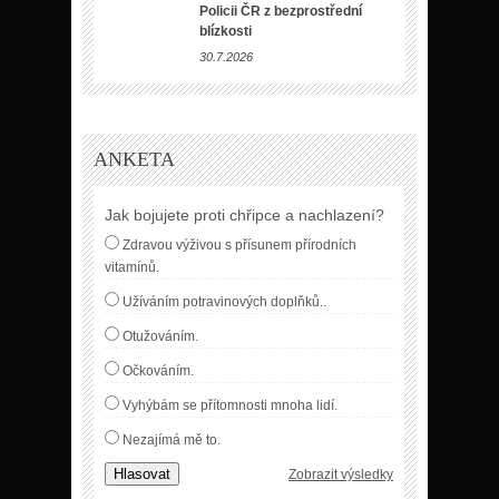
Policii ČR z bezprostřední
blízkosti
30.7.2026
ANKETA
Jak bojujete proti chřipce a nachlazení?
Zdravou výživou s přísunem přírodních
vitamínů.
Užíváním potravinových doplňků..
Otužováním.
Očkováním.
Vyhýbám se přítomnosti mnoha lidí.
Nezajímá mě to.
Hlasovat
Zobrazit výsledky