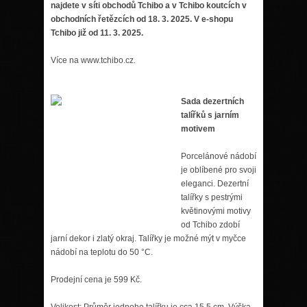
najdete v síti obchodů Tchibo a v Tchibo koutcích v
obchodních řetězcích od 18. 3. 2025. V e-shopu
Tchibo již od 11. 3. 2025.
Více na www.tchibo.cz.
Sada dezertních
talířků s jarním
motivem
Porcelánové nádobí
je oblíbené pro svoji
eleganci. Dezertní
talířky s pestrými
květinovými motivy
od Tchibo zdobí
jarní dekor i zlatý okraj. Talířky je možné mýt v myčce
nádobí na teplotu do 50 °C.
Prodejní cena je 599 Kč.
Velikost: Průměr jednoho talířku je cca 15,5 cm. Výška