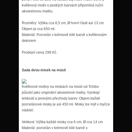
květinový motiv s pestrých barvách připomíná ruční
akvarelovou malbu.
Rozměry: Výška cca 8,5 cm, Ø horní části asi 13 cm.
Objem je cca 650 ml.
Materiál: Porcelán v krémově bílé barvě s květinovým
dekorem
Prodejní cena 299 Kč.
Sada dvou misek na müsli
Květinové motivy na miskách na müsli od Tchibo
působí jako originální akvarelové malby. Vynikají
lehkostí a jemnými přechody barev. Objem každé
porcelánové misky je asi 450 ml. Misky lze mýt v myčce
nádobí.
Velikost: Výška každé misky cca 6 cm, Ø cca 14 cm
Materiál: porcelán v krémově bílé barvě s