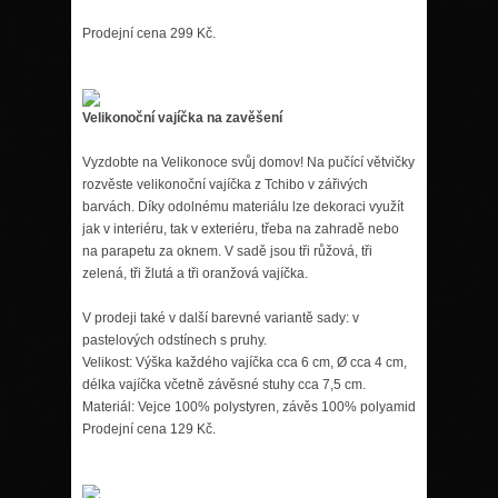
Prodejní cena 299 Kč.
Velikonoční vajíčka na zavěšení
Vyzdobte na Velikonoce svůj domov! Na pučící větvičky
rozvěste velikonoční vajíčka z Tchibo v zářivých
barvách. Díky odolnému materiálu lze dekoraci využít
jak v interiéru, tak v exteriéru, třeba na zahradě nebo
na parapetu za oknem. V sadě jsou tři růžová, tři
zelená, tři žlutá a tři oranžová vajíčka.
V prodeji také v další barevné variantě sady: v
pastelových odstínech s pruhy.
Velikost: Výška každého vajíčka cca 6 cm, Ø cca 4 cm,
délka vajíčka včetně závěsné stuhy cca 7,5 cm.
Materiál: Vejce 100% polystyren, závěs 100% polyamid
Prodejní cena 129 Kč.