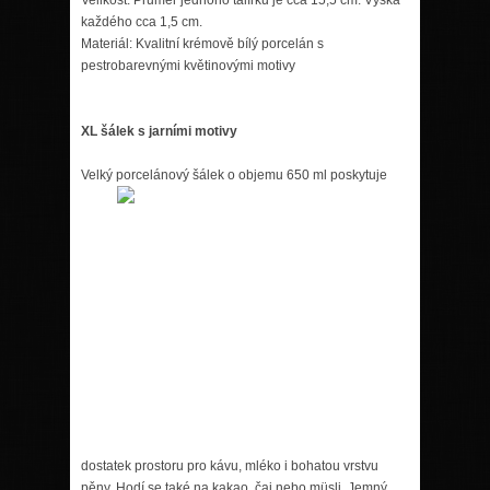
každého cca 1,5 cm.
Materiál: Kvalitní krémově bílý porcelán s
pestrobarevnými květinovými motivy
XL šálek s jarními motivy
Velký porcelánový šálek o objemu 650 ml poskytuje
dostatek prostoru pro kávu, mléko i bohatou vrstvu
pěny. Hodí se také na kakao, čaj nebo müsli. Jemný