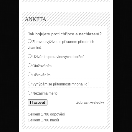
ANKETA
Jak bojujete proti chřipce a nachlazení?
Zdravou výživou s přísunem přírodních
vitamínů.
Užíváním potravinových doplňků..
Otužováním.
Očkováním.
Vyhýbám se přítomnosti mnoha lidí.
Nezajímá mě to.
Hlasovat
Zobrazit výsledky
Celkem 1706 odpovědí
Celkem 1706 hlasů