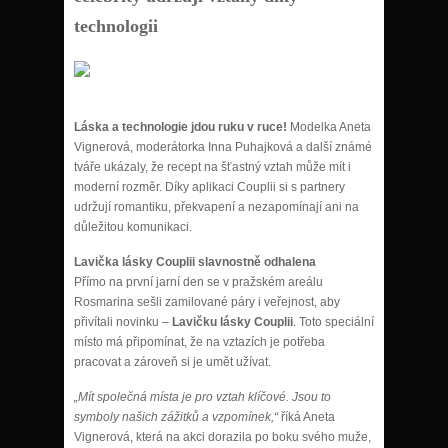
technologii
Láska a technologie jdou ruku v ruce!
Modelka Aneta
Vignerová, moderátorka Inna Puhajková a další známé
tváře ukázaly, že recept na šťastný vztah může mít i
moderní rozměr. Díky aplikaci Couplii si s partnery
udržují romantiku, překvapení a nezapomínají ani na
důležitou komunikaci.
Lavička lásky Couplii slavnostně odhalena
Přímo na první jarní den se v pražském areálu
Rosmarina sešli zamilované páry i veřejnost, aby
přivítali novinku –
Lavičku lásky Couplii
. Toto speciální
místo má připomínat, že na vztazích je potřeba
pracovat a zároveň si je umět užívat.
„Mít společná místa je pro vztah klíčové. Jsou to
symboly našich zážitků a vzpomínek,“
říká Aneta
Vignerová, která na akci dorazila po boku svého muže,