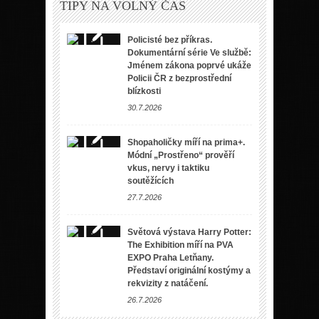
TIPY NA VOLNÝ ČAS
Policisté bez příkras.
Dokumentární série Ve službě:
Jménem zákona poprvé ukáže
Policii ČR z bezprostřední
blízkosti
30.7.2026
Shopaholičky míří na prima+.
Módní „Prostřeno“ prověří
vkus, nervy i taktiku
soutěžících
27.7.2026
Světová výstava Harry Potter:
The Exhibition míří na PVA
EXPO Praha Letňany.
Představí originální kostýmy a
rekvizity z natáčení.
26.7.2026