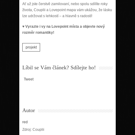
Ať už jste čerstvě zamilovaní, nebo spolu sdílíte roky
života, Couplii a Lovepoint mapa vám ukážou, že lásku
lze udržovat s lehkostí – a hlavně s radostí!
♥ Vyrazte i vy na Lovepoint místa a objevte nový
rozměr romantiky!
projekt
Líbil se Vám článek? Sdílejte ho!
Tweet
Autor
red
Zdroj: Couplii