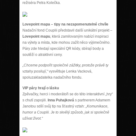
režiséra Petra Kolečka.
Lovepoint mapa – tipy na nezapomenutelné chvíle
Nadační fond Couplii představil další unikátní projekt –
Lovepoint mapu
, která zamilovaným nabízí inspiraci
na výlety a místa, kde mohou zažít něco výjimečného.
Páry zde hledají speciální QR kódy, sbírají body a
soutěží o atraktivní ceny.
„Chceme podpořit společné zážitky, protože právě ty
vztahy posilují,“
vysvětluje Lenka Vacková,
spoluzakladatelka nadačního fondu.
VIP páry hrají o lásku
Zpěvačky, herci i moderátoři se do této interaktivní „hry“
s chutí zapojili.
Inna Puhajková
s partnerem Adamem
Janotou sdílí svůj tip na šťastný vztah:
„Komunikace,
humor a Couplii. Je to skvělý způsob, jak si společně
užívat život.“