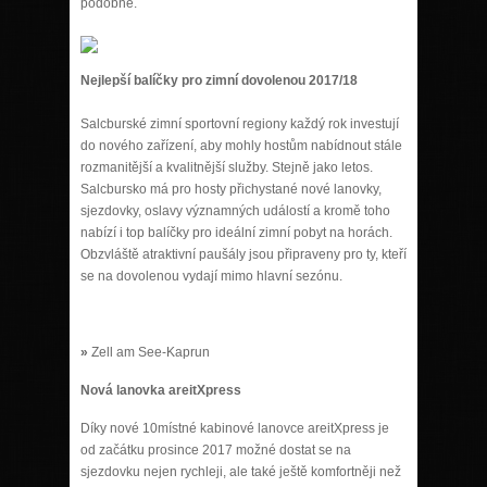
podobně.
Nejlepší balíčky pro zimní dovolenou 2017/18
Salcburské zimní sportovní regiony každý rok investují
do nového zařízení, aby mohly hostům nabídnout stále
rozmanitější a kvalitnější služby. Stejně jako letos.
Salcbursko má pro hosty přichystané nové lanovky,
sjezdovky, oslavy významných událostí a kromě toho
nabízí i top balíčky pro ideální zimní pobyt na horách.
Obzvláště atraktivní paušály jsou připraveny pro ty, kteří
se na dovolenou vydají mimo hlavní sezónu.
»
Zell am See-Kaprun
Nová lanovka areitXpress
Díky nové 10místné kabinové lanovce areitXpress je
od začátku prosince 2017 možné dostat se na
sjezdovku nejen rychleji, ale také ještě komfortněji než