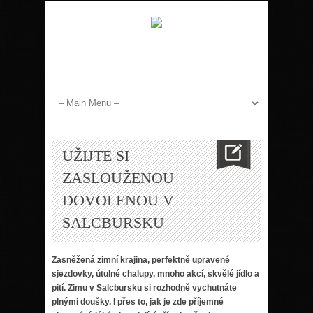
UŽIJTE SI
ZASLOUŽENOU
DOVOLENOU V
SALCBURSKU
Zasněžená zimní krajina, perfektně upravené
sjezdovky, útulné chalupy, mnoho akcí, skvělé jídlo a
pití. Zimu v Salcbursku si rozhodně vychutnáte
plnými doušky. I přes to, jak je zde příjemné