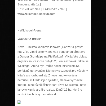
Bundesstraße 1a |
5700 Zell am See | T +43 6542 770-0
|
www.zellamsee-kaprun.com
»
Wildkogel-Arena
„Ganzer X-press“
Nová 10místná kabinová lanovka „Ganzer X-press“
nabízí od zimní sezóny 2017/18 pohodlnou přepravu
z Ganzer Grundalpe na Pfeifferköpfl. V lyžařské oblasti
díky ní v současnosti přibylo 2,5 km sjezdovek, takže se
Wildkogel-Arena nyní může pochlubit celkem 64
perfektně upravenými kilometry sjezdovek pro všechny
lyžaře a snowboardisty. Z nové lanovky ovšem
nemusejí mít radost jen sjezdaři, ale také vyznavači
freeridu a nejrůznějších variant jízdy. Se stavbou nové
lanovky vznikl areál o rozloze téměř 15 ha, který je
možné i technicky zasněžovat.