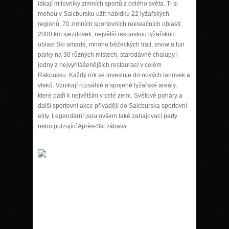
lákají milovníky zimních sportů z celého světa. Ti si
mohou v Salcbursku užít nabídku 22 lyžařských
regionů, 70 zimních sportovních rekreačních oblastí,
2000 km sjezdovek, největší rakouskou lyžařskou
oblast Ski amadé, mnoho běžeckých tratí, snow a fun
parky na 30 různých místech, starodávné chalupy i
jedny z nejvyhlášenějších restaurací v celém
Rakousku. Každý rok se investuje do nových lanovek a
vleků. Vznikají rozsáhlé a spojené lyžařské areály,
které patří k největším v celé zemi. Světové poháry a
další sportovní akce přivádějí do Salcburska sportovní
elity. Legendární jsou ovšem také zahajovací party
nebo pulzující Après-Ski zábava.