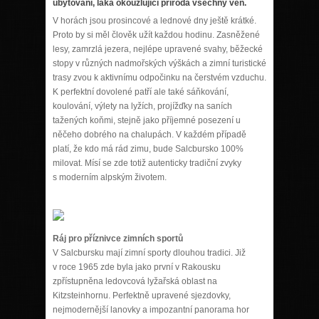
ubytování, láká okouzlující příroda všechny ven.
V horách jsou prosincové a lednové dny ještě krátké.
Proto by si měl člověk užít každou hodinu. Zasněžené
lesy, zamrzlá jezera, nejlépe upravené svahy, běžecké
stopy v různých nadmořských výškách a zimní turistické
trasy zvou k aktivnímu odpočinku na čerstvém vzduchu.
K perfektní dovolené patří ale také sáňkování,
koulování, výlety na lyžích, projížďky na saních
tažených koňmi, stejně jako příjemné posezení u
něčeho dobrého na chalupách. V každém případě
platí, že kdo má rád zimu, bude Salcbursko 100%
milovat. Mísí se zde totiž autenticky tradiční zvyky
s moderním alpským životem.
Ráj pro příznivce zimních sportů
V Salcbursku mají zimní sporty dlouhou tradici. Již
v roce 1965 zde byla jako první v Rakousku
zpřístupněna ledovcová lyžařská oblast na
Kitzsteinhornu. Perfektně upravené sjezdovky,
nejmodernější lanovky a impozantní panorama hor