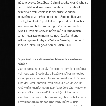
můžete vyzkoušet zábavné zimní sporty. Kromě toho se
celým Salcburskem vine rozsáhlá a rozmanitá síť
běžeckých tratí. Zaplesá tedy i srdce každého
milovníka severských sportů, ať už jde o příznivce
klasiky, bruslení až po biatlon. V posledních letech zde
také vzrůstá obliba skitouringu. Začátečníci mohou
využít služeb zkušených průvodců a informačních
center. Na Kitzsteinhornu se nacházejí značené
skitouringové okruhy a v Zell am See-Kaprunu první
speciální skitouringová hora v Salcbursku.
Odpočinek v šesti termálních lázních a wellness
oázách
V Salcbursku se nachází šestice moderních termálů a
wellness oáz. Sjezdovky a bazény s příjemně teplou
vodou jsou od sebe, co by kamenem dohodil. Zatím co
si někteří vychutnávají uvolnění a klid ve vířivce, jiní
využívají luxusních saun, lázní a péče o tělo. Milovníci
vody a děti se vydovádějí na velkých tobogánech,
lezeckých stěnách nebo skokanských věžích. I když se
člověk ponoří do blahodárné vody, může si užít