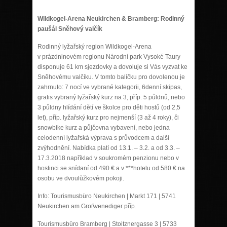
Wildkogel-Arena Neukirchen & Bramberg: Rodinný
paušál Sněhový valčík
Rodinný lyžařský region Wildkogel-Arena
v prázdninovém regionu Národní park Vysoké Taury
disponuje 61 km sjezdovky a dovoluje si Vás vyzvat ke
Sněhovému valčíku. V tomto balíčku pro dovolenou je
zahrnuto: 7 nocí ve vybrané kategorii, 6denní skipas,
gratis vybraný lyžařský kurz na 3, příp. 5 půldnů, nebo
3 půldny hlídání dětí ve školce pro děti hostů (od 2,5
let), příp. lyžařský kurz pro nejmenší (3 až 4 roky), či
snowbike kurz a půjčovna vybavení, nebo jedna
celodenní lyžařská výprava s průvodcem a další
zvýhodnění. Nabídka platí od 13.1. – 3.2. a od 3.3. –
17.3.2018 například v soukromém penzionu nebo v
hostinci se snídaní od 490 € a v ***hotelu od 580 € na
osobu ve dvoulůžkovém pokoji.
Info: Tourismusbüro Neukirchen | Markt 171 | 5741
Neukirchen am Großvenediger příp.
Tourismusbüro Bramberg | Stoitznergasse 3 | 5733