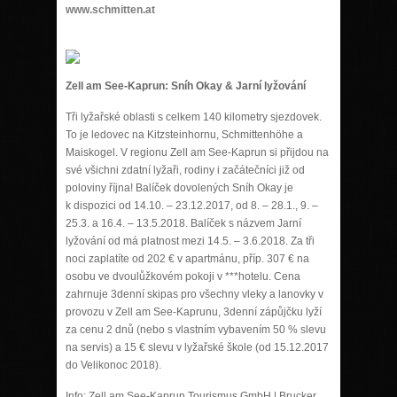
www.schmitten.at
Zell am See-Kaprun: Sníh Okay & Jarní lyžování
Tři lyžařské oblasti s celkem 140 kilometry sjezdovek.
To je ledovec na Kitzsteinhornu, Schmittenhöhe a
Maiskogel. V regionu Zell am See-Kaprun si přijdou na
své všichni zdatní lyžaři, rodiny i začátečníci již od
poloviny října! Balíček dovolených Sníh Okay je
k dispozici od 14.10. – 23.12.2017, od 8. – 28.1., 9. –
25.3. a 16.4. – 13.5.2018. Balíček s názvem Jarní
lyžování od má platnost mezi 14.5. – 3.6.2018. Za tři
noci zaplatíte od 202 € v apartmánu, příp. 307 € na
osobu ve dvoulůžkovém pokoji v ***hotelu. Cena
zahrnuje 3denní skipas pro všechny vleky a lanovky v
provozu v Zell am See-Kaprunu, 3denní zápůjčku lyží
za cenu 2 dnů (nebo s vlastním vybavením 50 % slevu
na servis) a 15 € slevu v lyžařské škole (od 15.12.2017
do Velikonoc 2018).
Info: Zell am See-Kaprun Tourismus GmbH | Brucker