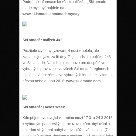
Podrobné informace ke všem balíčkům „Ski amadé –
made my day“ najdete na:
www.skiamade.com/mademyday
Ski amadé: balíček 4=3
Prožijete čtyři dny lyžování, 4 noci v hotelu, ale
zaplatíte jen jako za tři dny. To je podstata balíčku 4=3
ve Ski amadé. Nabídka platí pouze pro dospělé ve
vybraných provozech ve všech Ski amadé regionech
mimo hlavní sezónu a ve vybraných termínech v lednu,
březnu nebo dubnu 2018.
www.skiamade.com
Ski amadé: Ladies Week
Kdo přijede ve dvojici v termínu mezi 17.3. a 24.3.2018
k vybraným partnerským provozovatelům ubytování a
objedná si týdenní pobyt ve dvoulůžkovém pokoji (7
nocí pro 2 osoby), dostane s heslem „1+1 zdarma“ jako