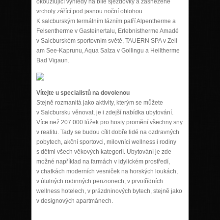
okouzlující výhledy na bílé sjezdovky a zasněžené
vrcholy zářící pod jasnou noční oblohou.
K salcburským termálním lázním patří Alpentherme a
Felsentherme v Gasteinertalu, Erlebnistherme Amadé
v Salcburském sportovním světě, TAUERN SPA v Zell
am See-Kaprunu, Aqua Salza v Gollingu a Heiltherme
Bad Vigaun.
Vítejte u specialistů na dovolenou
Stejně rozmanitá jako aktivity, kterým se můžete
v Salcbursku věnovat, je i zdejší nabídka ubytování.
Více než 207 000 lůžek pro hosty promění všechny sny
v realitu. Tady se budou cítit dobře lidé na ozdravných
pobytech, akční sportovci, milovníci wellness i rodiny
s dětmi všech věkových kategorií. Ubytování je zde
možné například na farmách v idylickém prostředí,
v chatkách moderních vesniček na horských loukách,
v útulných rodinných penzionech, v prvotřídních
wellness hotelech, v prázdninových bytech, stejně jako
v designových apartmánech.