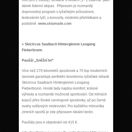
dárek 6denní skipas. Připraven je rozmanitý
doprovodný program s lyžařským průvodcem,
testováním lyží, s koncerty, módními přehlídkami a
podobně.
www.skiamade.com
» Skicircus Saalbach Hinterglemm Leogang
Fieberbrunn
Paušál „Sněžní lvi“
Více než 270 kilometrů sjezdovek a 70 top moderních
lanovek garantuje perfektní dovolenou lyžařské oblasti
Skicircus Saalbach Hinterglemm Leogang
Fieberbrunn. Hosté tady najdou komfort, krásné
výhledy a rozmanité možnosti sportování. Od mírných
kopců přes široké carvingové sjezdovky, až po černé
svahy světových mistrovství. Pro každého milovníka
zimních sportů je zde připraven ideální terén.
Paušály jsou k objednání od 415 €.