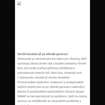
Skvělí hostitelé již po několik generací
Salcbursko je opravdovým bio rájem pro všechny, kteří
vyznávají zdravý životní styl a kvalitní potraviny. Kromě
toho zde hosté oceňují upřímnou přívětivost a
pohostinnost místních lidí. Není divu, turistický ruch
v Salcbursku vzkvétá již mnoho desetiletí.
Provozovatelé ubytování, restaurací a poskytovatelé
dalších služeb jsou tu po několik generací nakloněny
přáním či požadavkům nejrůznějších cílových skupin.
Někteří se tak specializují na sportovce, další na rodiny,
seniory, na návštěvníky se zdravotními problémy a