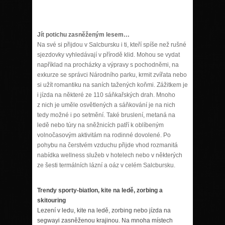
Jít potichu zasněženým lesem…
Na své si přijdou v Salcbursku i ti, kteří spíše než rušné
sjezdovky vyhledávají v přírodě klid. Mohou se vydat
například na procházky a výpravy s pochodněmi, na
exkurze se správci Národního parku, krmit zvířata nebo
si užít romantiku na saních tažených koňmi. Zážitkem je
i jízda na některé ze 110 sáňkařských drah. Mnoho
z nich je uměle osvětlených a sáňkování je na nich
tedy možné i po setmění. Také bruslení, metaná na
ledě nebo túry na sněžnicích patří k oblíbeným
volnočasovým aktivitám na rodinné dovolené. Po
pohybu na čerstvém vzduchu přijde vhod rozmanitá
nabídka wellness služeb v hotelech nebo v některých
ze šesti termálních lázní a oáz v celém Salcbursku.
Trendy sporty-biatlon, kite na ledě, zorbing a
skitouring
Lezení v ledu, kite na ledě, zorbing nebo jízda na
segwayi zasněženou krajinou. Na mnoha místech