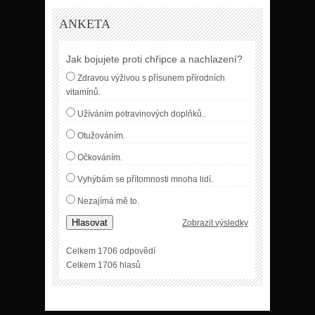
ANKETA
Jak bojujete proti chřipce a nachlazení?
Zdravou výživou s přísunem přírodních
vitamínů.
Užíváním potravinových doplňků..
Otužováním.
Očkováním.
Vyhýbám se přítomnosti mnoha lidí.
Nezajímá mě to.
Hlasovat
Zobrazit výsledky
Celkem 1706 odpovědí
Celkem 1706 hlasů