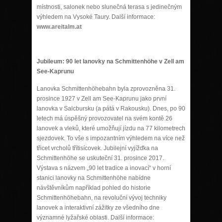
místnosti, salonek nebo slunečná terasa s jedinečným
výhledem na Vysoké Taury. Další informace:
www.areitalm.at
Jubileum: 90 let lanovky na Schmittenhöhe v Zell am
See-Kaprunu
Lanovka Schmittenhöhebahn byla zprovozněna 31.
prosince 1927 v Zell am See-Kaprunu jako první
lanovka v Salcbursku (a pátá v Rakousku). Dnes, po 90
letech má úspěšný provozovatel na svém kontě 26
lanovek a vleků, které umožňují jízdu na 77 kilometrech
sjezdovek. To vše s impozantním výhledem na více než
třicet vrcholů třítisícovek. Jubilejní vyjížďka na
Schmittenhöhe se uskuteční 31. prosince 2017.
Výstava s názvem „90 let tradice a inovací“ v horní
stanici lanovky na Schmittenhöhe nabídne
návštěvníkům například pohled do historie
Schmittenhöhebahn, na revoluční vývoj techniky
lanovek a interaktivní zážitky ze všedního dne
významné lyžařské oblasti. Další informace: