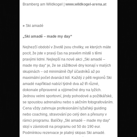
Bramberg am Wildkogel |
www.wildkogel-arena.at
»
Ski amadé
„Ski amadé – made my day“
Nejhezčí období v životě jsou chvilky, ve kterých máte
pocit, že jste v pravý čas na pravém místě s těmi
pravými lidmi. Nejlepší na nové akci „Ski amadé –
made my day“ je, že se zážitkové dny konají v malých
skupinách – od minimálně čtyř účastníků až po
maximální počet dvanáct lidí. Každý z pěti regionů Ski
amadé například nabízí týdně dva až tři různé,
dokonale připravené a výjimečné dny na lyžích.
Jednou velmi sportovní, jindy pohodové a požitkářské,
se spoustou adrenalinu nebo s akčním fotografováním.
Cena vždy zahrnuje profesionální lyžařský guiding
nebo coaching, stravování po celý den a přesuny v
rámci programu. Balíčky „Ski amadé – made my day“
stojí v závislosti na programu od 50 do 190 eur.
Podmínkou rezervace je platný skipas Ski amadé.