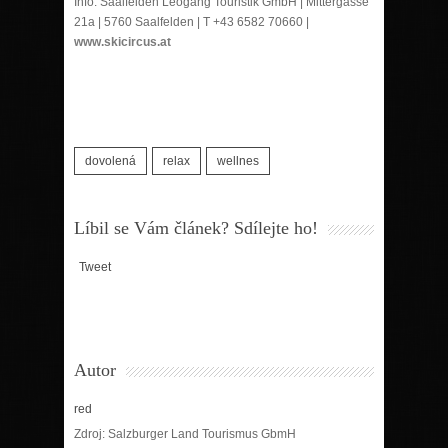
Info: Saalfelden Leogang Touristik GmbH | Mittergasse
21a | 5760 Saalfelden | T +43 6582 70660 |
www.skicircus.at
dovolená
relax
wellnes
Líbil se Vám článek? Sdílejte ho!
Tweet
Autor
red
Zdroj: Salzburger Land Tourismus GbmH