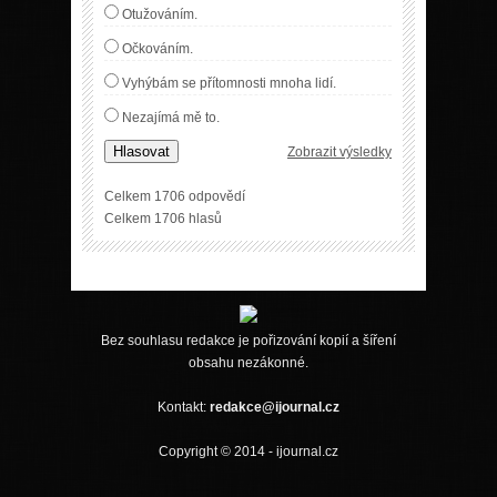
Otužováním.
Očkováním.
Vyhýbám se přítomnosti mnoha lidí.
Nezajímá mě to.
Hlasovat
Zobrazit výsledky
Celkem 1706 odpovědí
Celkem 1706 hlasů
Bez souhlasu redakce je pořizování kopií a šíření
obsahu nezákonné.
Kontakt:
redakce@ijournal.cz
Copyright © 2014 - ijournal.cz