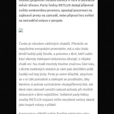
mohou zpříjemnit i ostatní měsíce v roce a obzvláště
měsíc březen. Party řetězy RETLUX dodají příjemné
světlo venkovnímu prostoru, upoutají pozornost na
zajímavé prvky na zahradě, nebo připraví hru světel
na netradiční oslavu v pergole.
Česko je národem vášnivých chatařů. Přestože se
nepyšníme evropským prvenstvím, má u nás chatu
téměř každý pátý člověk, a polovina z těch, kteří zatím
tráví víkendy obklopeni betonovou džunglí, o nějaké
chatě sní. Na chatě mnohdy trávíme značnou část roku,
v těchto hektických dobách je nám pak útočištěm ještě
častěji než kdy jindy. Proto je velmi důležité, abychom
se v ní cítili pohodlně a obklopili se prostředím, díky
kterému si jednak vychutnáme všudypřítomný klid, ale
které nám zároveň umožní zakusit pohodu při chvílích
strávených s těmi nejbližšími. Světelné party řetězy
značky RETLUX rozjasní ničím nerušené večery stejně
jako bujaré oslavy s přáteli.
Koronavirus uštědřil našim životům nebývalou ránu,