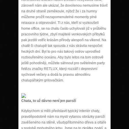
zároveň nám ale ukázal, že dovolenou nemusíme trávit
na druhé straně zeměkoule, nýbrž že i za humny
můžeme prožít nezapomenutelné momenty plné
relaxace a objevování. Ti z nás, kteří si vyzkoušeli
home office, se na chatu často uchylovali již v průběhu
pracovního týdne, zbylí majitelé venkovských příbytků
pak jezdili vstříc krásám přírody alespoň na víkend. Na
chatě či chalupě tak spousta z nás strávila nespočet
hezkých dní. Byl to pro nás takový ostrov uprostřed
rozbouřeného oceánu. Aby bylo letos na tom ostrově
ještě pohodlněji, můžete sáhnout pro světelném party
řetězu značky RETLUX, který rozzáří i depresivní
sychravé večery a dodá tu pravou atmosféru
chalupářským grilovačkám.
Chata, to už dávno není jen paroží
Kdybychom si měli představit typický interiér chaty,
pravděpodobně nám na mysli vytanou obrázky paroží
zavěšeného na stěně, všudypřítomného dřeva a oltáře
v podobě mohutného krbu. Jsme na to zkrátka zvyklí, a