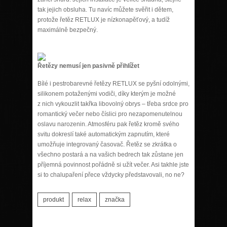
tak jejich obsluha. Tu navíc můžete svěřit i dětem,
protože řetěz RETLUX je nízkonapěťový, a tudíž
maximálně bezpečný.
Řetězy nemusí jen pasivně přihlížet
Bílé i pestrobarevné řetězy RETLUX se pyšní odolnými,
silikonem potaženými vodiči, díky kterým je možné
z nich vykouzlit takřka libovolný obrys – třeba srdce pro
romantický večer nebo číslici pro nezapomenutelnou
oslavu narozenin. Atmosféru pak řetěz kromě svého
svitu dokreslí také automatickým zapnutím, které
umožňuje integrovaný časovač. Řetěz se zkrátka o
všechno postará a na vašich bedrech tak zůstane jen
příjemná povinnost pořádně si užít večer. Asi takhle jste
si to chalupaření přece vždycky představovali, no ne?
produkt
relax
značka