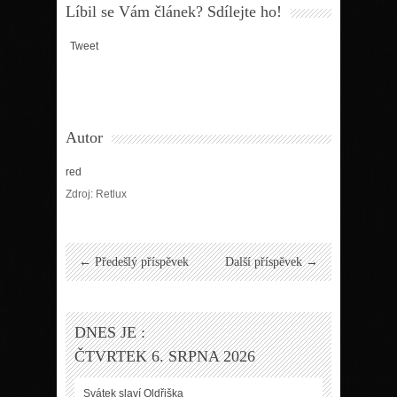
Líbil se Vám článek? Sdílejte ho!
Tweet
Autor
red
Zdroj: Retlux
← Předešlý příspěvek
Další příspěvek →
DNES JE :
ČTVRTEK 6. SRPNA 2026
Svátek slaví
Oldřiška