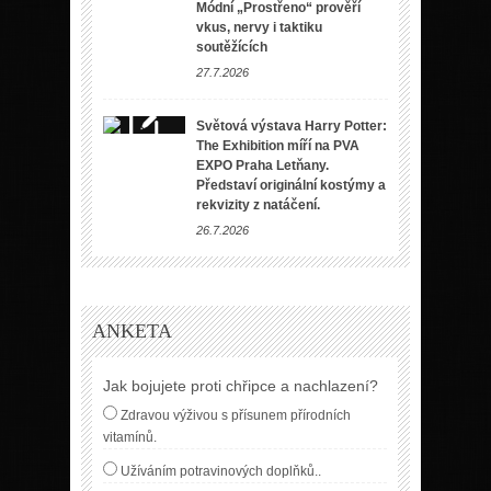
Módní „Prostřeno“ prověří
vkus, nervy i taktiku
soutěžících
27.7.2026
Světová výstava Harry Potter:
The Exhibition míří na PVA
EXPO Praha Letňany.
Představí originální kostýmy a
rekvizity z natáčení.
26.7.2026
ANKETA
Jak bojujete proti chřipce a nachlazení?
Zdravou výživou s přísunem přírodních
vitamínů.
Užíváním potravinových doplňků..