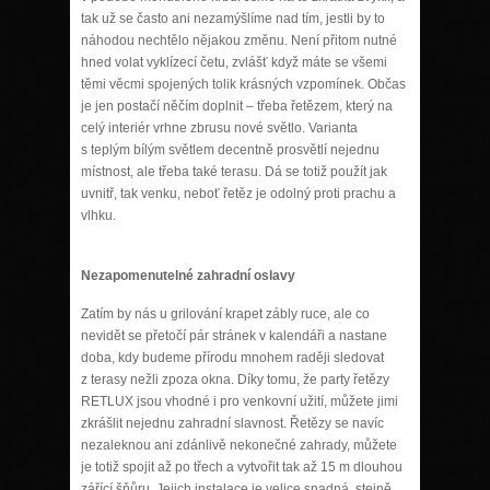
tak už se často ani nezamýšlíme nad tím, jestli by to
náhodou nechtělo nějakou změnu. Není přitom nutné
hned volat vyklízecí četu, zvlášť když máte se všemi
těmi věcmi spojených tolik krásných vzpomínek. Občas
je jen postačí něčím doplnit – třeba řetězem, který na
celý interiér vrhne zbrusu nové světlo. Varianta
s teplým bílým světlem decentně prosvětlí nejednu
místnost, ale třeba také terasu. Dá se totiž použít jak
uvnitř, tak venku, neboť řetěz je odolný proti prachu a
vlhku.
Nezapomenutelné zahradní oslavy
Zatím by nás u grilování krapet zábly ruce, ale co
nevidět se přetočí pár stránek v kalendáři a nastane
doba, kdy budeme přírodu mnohem raději sledovat
z terasy nežli zpoza okna. Díky tomu, že party řetězy
RETLUX jsou vhodné i pro venkovní užití, můžete jimi
zkrášlit nejednu zahradní slavnost. Řetězy se navíc
nezaleknou ani zdánlivě nekonečné zahrady, můžete
je totiž spojit až po třech a vytvořit tak až 15 m dlouhou
zářící šňůru. Jejich instalace je velice snadná, stejně