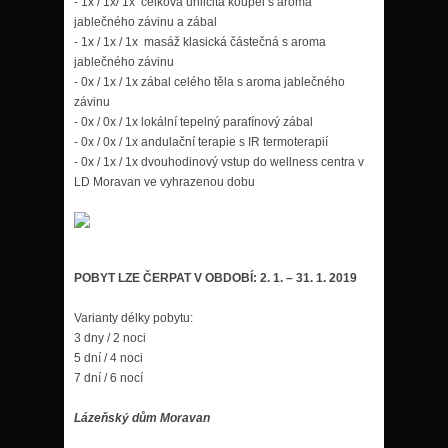
- 1x / 1x/ 1x celková uhličitá koupel s aroma
jablečného závinu a zábal
- 1x / 1x / 1x masáž klasická částečná s aroma
jablečného závinu
- 0x / 1x / 1x zábal celého těla s aroma jablečného
závinu
- 0x / 0x / 1x lokální tepelný parafínový zábal
- 0x / 0x / 1x andulační terapie s IR termoterapií
- 0x / 1x / 1x dvouhodinový vstup do wellness centra v
LD Moravan ve vyhrazenou dobu
POBYT LZE ČERPAT V OBDOBÍ: 2. 1. – 31. 1. 2019
Varianty délky pobytu:
3 dny / 2 noci
5 dní / 4 noci
7 dní / 6 nocí
Lázeňský dům Moravan