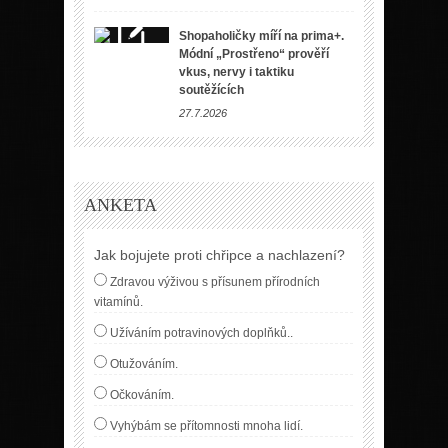
Shopaholičky míří na prima+.
Módní „Prostřeno“ prověří
vkus, nervy i taktiku
soutěžících
27.7.2026
ANKETA
Jak bojujete proti chřipce a nachlazení?
Zdravou výživou s přísunem přírodních
vitamínů.
Užíváním potravinových doplňků..
Otužováním.
Očkováním.
Vyhýbám se přítomnosti mnoha lidí.