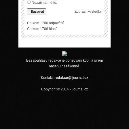
Nezajímá mě to.
Hlasovat
Zobrazit výsledky
Celkem 1706 odpovědí
Celkem 1706 hlasů
Bez souhlasu redakce je pořizování kopií a šíření
obsahu nezákonné.
Kontakt:
redakce@ijournal.cz
Copyright © 2014 - ijournal.cz