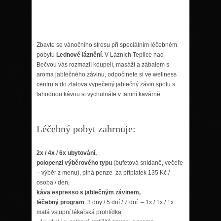
Zbavte se vánočního stresu při speciálním léčebném
pobytu
Lednové láznění
. V Lázních Teplice nad
Bečvou vás rozmazlí koupelí, masáží a zábalem s
aroma jablečného závinu, odpočinete si ve wellness
centru a do zlatova vypečený jablečný závin spolu s
lahodnou kávou si vychutnáte v tamní kavárně.
Léčebný pobyt zahrnuje:
2x / 4x / 6x ubytování,
polopenzi výběrového typu
(bufetová snídaně, večeře
– výběr z menu), plná penze za příplatek 135 Kč /
osoba / den,
káva espresso s jablečným závinem,
léčebný program
: 3 dny / 5 dní / 7 dní: – 1x / 1x / 1x
malá vstupní lékařská prohlídka