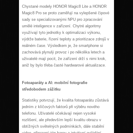
Chystané modely HONOR Magic8 Lite a HONOR
Magic8 Pro se proto zaměřují na vylepšené čipové
sady se specializovanými NPU pro zpracování
umělé inteligence v zařízení. Chytré algoritmy
využívají tyto jednotky k optimalizaci výkonu,
výdrže baterie, řízení teploty a prioritizace zdrojů v
reálném čase. Výsledkem je, že smartphone si
zachovává plynulý provoz i po několika letech a
uživatelé mají pocit, že zařízení drží s nimi krok,
aniž by bylo třeba časté hardwarové aktualizace.
Fotoaparáty a AI: mobilní fotografie
středobodem zážitku
Statistiky potvrzují, že kvalita fotoaparátu zůstává
jedním z klíčových faktorů při výběru nového
telefonu. Uživatelé očekávají nejen vysoké
rozlišení, ale především lepší kvalitu obrazu v
obtížných světelných podmínkách, dále stabilní
video, přirozený tón barev a intuitivní ovládání.