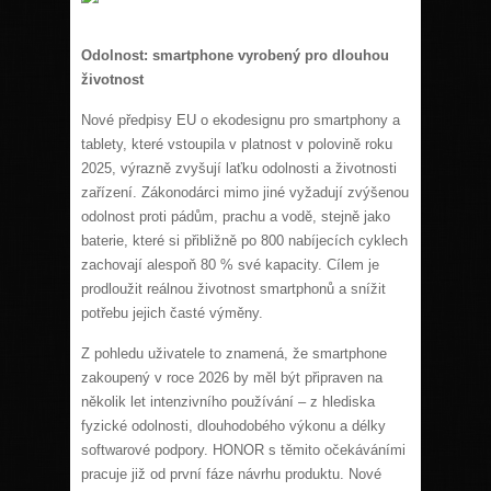
Odolnost: smartphone vyrobený pro dlouhou
životnost
Nové předpisy EU o ekodesignu pro smartphony a
tablety, které vstoupila v platnost v polovině roku
2025, výrazně zvyšují laťku odolnosti a životnosti
zařízení. Zákonodárci mimo jiné vyžadují zvýšenou
odolnost proti pádům, prachu a vodě, stejně jako
baterie, které si přibližně po 800 nabíjecích cyklech
zachovají alespoň 80 % své kapacity. Cílem je
prodloužit reálnou životnost smartphonů a snížit
potřebu jejich časté výměny.
Z pohledu uživatele to znamená, že smartphone
zakoupený v roce 2026 by měl být připraven na
několik let intenzivního používání – z hlediska
fyzické odolnosti, dlouhodobého výkonu a délky
softwarové podpory. HONOR s těmito očekáváními
pracuje již od první fáze návrhu produktu. Nové