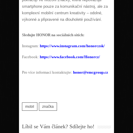
smartphone pouze za komunikační nástroj, ale za
komplexní mobilní centrum kreativity – odolné,
výkonné a připravené na dlouholeté používání.
Sledujte HONOR na sociálních sítích:
Instagram:
https://www.instagram.com/honorczsk/
Facebook:
https://www.facebook.com/Honorcz/
Pro více informací kontaktujte:
honor@emcgroup.cz
mobil
značka
Líbil se Vám článek? Sdílejte ho!