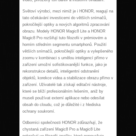
Světoví výrobci, mezi nimiž je i HONOR, reagují na
tato očekávání investicemi do větších snímačů,
pokročilejší optiky a nových algoritmů zpracování
obrazu. Modely HONOR Magic8 Lite a HONOR
Magic8 Pro rozšiřují tuto filozofii v prémiovém a
horním středním segmentu smartphonů. Použití
větších snímačů, pokročilejší optiky a vylepšeného
zoomu v kombinaci s umělou inteligencí přímo v
zařízení umožní sofistikovanější funkce, jako je
rekonstrukce detailů, inteligentní odstranění
objektů, korekce videa a stabilizace obrazu přímo v
zařízení. Uživatelé tak získají editační nástroje,
které se blíží profesionálním řešením, aniž by
museli používat externí aplikace nebo odesílat
obsah do cloudu, což je důležité i z hlediska
ochrany soukromí.
Odborníci společnosti HONOR zdůrazňují, že
chystaná zařízení Magic8 Pro a Magic8 Lite
pokračují ve filozofii značky, která nepovažuje