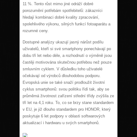
11 %. Tento růst mimo jiné odráží dobré
porozumění potřebám spotřebitelů: zákazníci
hledají kombinaci dobré kvality zpracování,
spolehlivého výkonu, silných funkcí fotoaparátu a
rozumné ceny.
Dostupné analýzy ukazují jasný nárůst podílu
uživatelů, kteří si své smartphony ponechávají po
dobu tří let nebo déle, a rozhodnutí o výměně jsou
častěji motivována skutečnou potřebou než pouze
smluvním cyklem. V důsledku toho uživatelé
očekávají od výrobců dlouhodobou podporu.
Evropská unie se také snaží prodloužit životní
cyklus smartphonů: svou politiku řídí tak, aby se
průměrná životnost zařízení střední třídy zvýšila ze
tří let na 4,1 roku. To, co se brzy stane standardem
v EU, je již dlouho standardem pro HONOR, který
poskytuje 6 let podpory v oblasti softwarových
aktualizací i hardwaru u svých smartphonů.