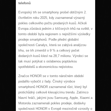
telefonů
Evropský trh se smartphony prošel obtížným 2.
čtvrtletím roku 2025, kdy zaznamenal výrazný
pokles celkového počtu prodaných kusů. Ačkoli
Evropa zůstává jedním z klíčových trhů na světě, v
tomto období byla regionem s nejnižšími výsledky
prodeje smartphonů. Podle přední globální
společnosti Canalys, která se zabývá analýzou
trhu, se trh zmenšil o 9 % a celkový počet
dodaných kusů klesl na 28,7 milionu. Výrobci se
tak musí potýkat s oslabenou poptávkou
spotřebitelů a ekonomickou nejistotou.
Značce HONOR se v tomto náročném období
podařilo vybočit z řady. Čínský výrobce
smartphonů HONOR zaznamenal růst, který byl
protichůdný celkově klesajícímu trendu. Zatímco
hlavní hráči, jakými jsou Samsung, Apple, Xiaomi a
Motorola zaznamenali pokles prodeje, dodávky
společnosti HONOR v Evropě meziročně vzrostly o