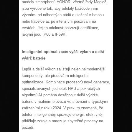
modely smartphonů HONOR, včetně řady Magic8,
jsou vyrobené tak, aby odolaly každodenním
výzvám: od náhodných pádů a uložení v batohu
nebo kabelce až po intenzivní používání na
cestách. Jejich odolnost potvrzují certifikace,
jakými jsou IP68 a IP69K.
Inteligentní optimalizace: vyšší výkon a delší
výdrž baterie
Lepší a delší výkon zajišťují nejen nejmodernější
komponenty, ale především inteligentní
optimalizace. Kombinace procesorů nové generace,
specializovaných jednotek NPU a pokročilých
algoritmů AI pomáhá dosáhnout delší výdrže
baterie v reálném provozu ve srovnání s typickými
zařízeními z roku 2024. V praxi to znamená, že
telefon inteligentněji spravuje energii, efektivněji
přiděluje zdroje a omezuje zbytečné procesy na
pozadí.