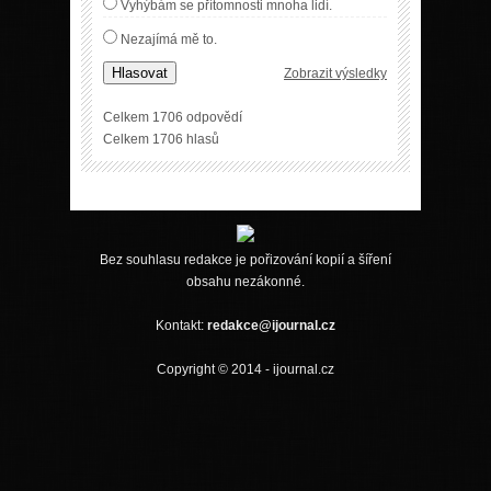
Vyhýbám se přítomnosti mnoha lidí.
Nezajímá mě to.
Hlasovat
Zobrazit výsledky
Celkem 1706 odpovědí
Celkem 1706 hlasů
Bez souhlasu redakce je pořizování kopií a šíření
obsahu nezákonné.
Kontakt:
redakce@ijournal.cz
Copyright © 2014 - ijournal.cz