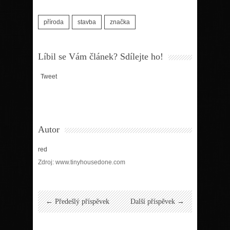
příroda
stavba
značka
Líbil se Vám článek? Sdílejte ho!
Tweet
Autor
red
Zdroj: www.tinyhousedone.com
← Předešlý příspěvek
Další příspěvek →