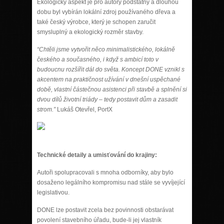
Ekologický aspekt je pro autory podstatný a dlouhou
dobu byl vybírán lokální zdroj používaného dřeva a
také český výrobce, který je schopen zaručit
smysluplný a ekologický rozměr stavby.
“Chtěli jsme vytvořit něco minimalistick
é
ho, lok
álně
česk
é
ho a současn
é
ho, i když
s ambic
í toto v
budoucnu rozšíř
it d
ál do světa. Koncept DONE vznikl s
akcentem na praktičnost užívání v dnešní uspě
chan
é
době, vlastní částečnou asistenci při stavbě a splnění si
dvou dílů životní triády – tedy postavit dům a zasadit
strom.”
Lukáš Otevřel, PortX
Technické detaily a umisťování do krajiny:
A
u
t
oři spolupracovali s mnoha odborníky, aby bylo
dosaž
eno leg
álního kompromisu nad stále se vyvíjející
legislativ
ou.
DONE lze postavit zcela bez povinnosti obstarávat
povolení stavebního úřadu, bude-li jej vlastník