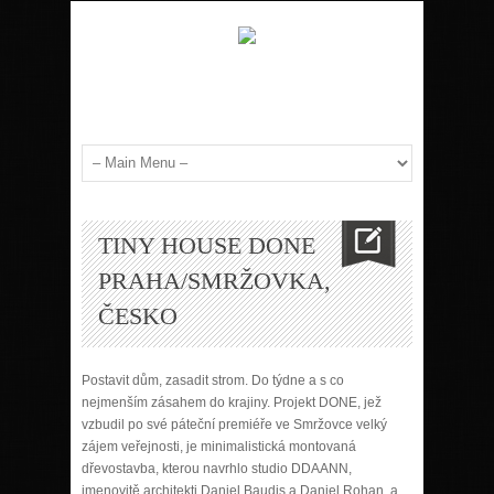
TINY HOUSE DONE
PRAHA/SMRŽOVKA,
ČESKO
Postavit dům, zasadit strom. Do týdne a s co
nejmenším zásahem do krajiny. Projekt DONE, jež
vzbudil po své páteční premiéře ve Smržovce velký
zájem veřejnosti, je minimalistická montovaná
dřevostavba, kterou navrhlo studio DDAANN,
jmenovitě architekti Daniel Baudis a Daniel Rohan, a