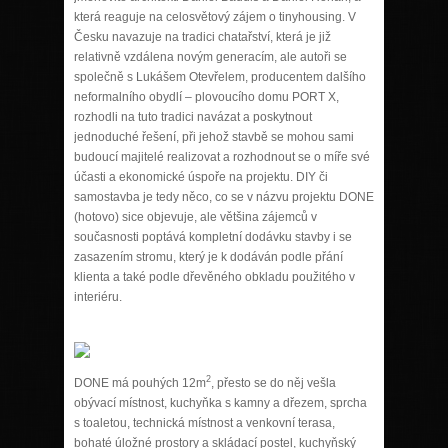
která reaguje na celosvětový zájem o tinyhousing. V
Česku navazuje na tradici chatařství, která je již
relativně vzdálena novým generacím, ale autoři se
společně s Lukášem Otevřelem, producentem dalšího
neformalního obydlí – plovoucího domu PORT X,
rozhodli na tuto tradici navázat a poskytnout
jednoduché řešení, při jehož stavbě se mohou sami
budoucí majitelé realizovat a rozhodnout se o míře své
účasti a ekonomické úspoře na projektu. DIY či
samostavba je tedy něco, co se v názvu projektu DONE
(hotovo) sice objevuje, ale většina zájemců v
současnosti poptává kompletní dodávku stavby i se
zasazením stromu, který je k dodáván podle přání
klienta a také podle dřevěného obkladu použitého v
interiéru.
2
DONE má pouhých 12m
, přesto se do něj vešla
obývací místnost, kuchyňka s kamny a dřezem, sprcha
s toaletou, technická místnost a venkovní terasa,
bohaté úložné prostory a skládací postel, kuchyňský