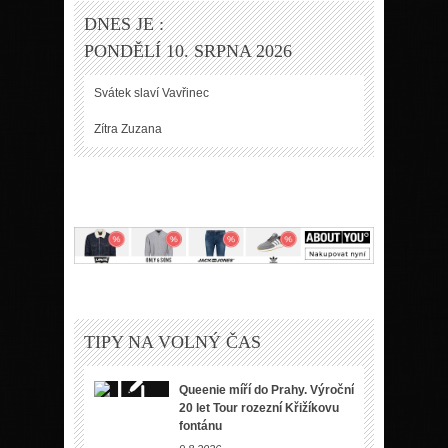
DNES JE :
PONDĚLÍ 10. SRPNA 2026
Svátek slaví
Vavřinec
Zítra
Zuzana
TIPY NA VOLNÝ ČAS
Queenie míří do Prahy. Výroční
20 let Tour rozezní Křižíkovu
fontánu