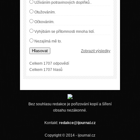
Užíváním potravinových doplňků..
Otužováním.
Očkováním.
Vyhýbám se přítomnosti mnoha lidí.
Nezajímá mě to.
Hlasovat
Zobrazit výsledky
Celkem 1707 odpovědí
Celkem 1707 hlasů
Bez souhlasu redakce je pořizování kopií a šíření
obsahu nezákonné.
Kontakt:
redakce@ijournal.cz
Copyright © 2014 - ijournal.cz