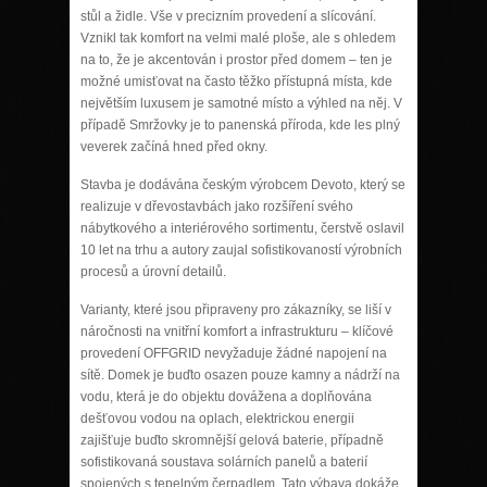
stůl a židle. Vše v precizním provedení a slícování.
Vznikl tak komfort na velmi malé ploše, ale s ohledem
na to, že je akcentován i prostor před domem – ten je
možné umisťovat na často těžko přístupná místa, kde
největším luxusem je samotné místo a výhled na něj. V
případě Smržovky je to panenská příroda, kde les plný
veverek začíná hned před okny.
Stavba je dodávána českým výrobcem Devoto, který se
realizuje v dřevostavbách jako rozšíření svého
nábytkového a interiérového sortimentu, čerstvě oslavil
10 let na trhu a autory zaujal sofistikovaností výrobních
procesů a úrovní detailů.
Varianty, které jsou připraveny pro zákazníky, se liší v
náročnosti na vnitřní komfort a infrastrukturu – klíčové
provedení OFFGRID nevyžaduje žádné napojení na
sítě. Domek je buďto osazen pouze kamny a nádrží na
vodu, která je do objektu dovážena a doplňována
dešťovou vodou na oplach, elektrickou energii
zajišťuje buďto skromnější gelová baterie, případně
sofistikovaná soustava solárních panelů a baterií
spojených s tepelným čerpadlem. Tato výbava dokáže