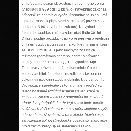
umisťovat na pozemek existujícího rodinného domu
(v souladu s § 79 odst. 2 písm. o) stavebního zákona)
,
případně za podmínky vydání územního souhlasu, má-
li pro něj vlastník připravený samostatný pozemek
(v
souladu s § 96 stavebního zákona)
. Na vydání
územního souhlasu má stavební úřad lhůtu 30 dní.
Další případné požadavky na veřejnoprávní projednání
umístění stavby jsou závislé na konkrétním místě, kam
se DONE umisťuje, a jeho možných zvláštních
režimech (památková ochrana, ochrana přírody a
krajiny, ochranná pásma aj.). Dle vyjádření Mgr.
Faltusové z právního oddělení kanceláře České
komory architektů poslední novelizace stavebního
zákona umisťování staveb mobilního typu usnadnila.
„Novelizace stavebního zákona přijaté v posledních
letech postupně rozšiřují skupinu staveb, které je
možné umisťovat zcela bez projednání na stavebním
úřadě. Lze předpokládat, že legislativa bude nadále
směřovat k větší volnosti v tomto směru spojené s vyšší
odpovědností stavebníka a projektanta. Stavba musí
samozřejmě splňovat technické požadavky stanovené
prováděcími předpisy ke stavebnímu zákonu.“