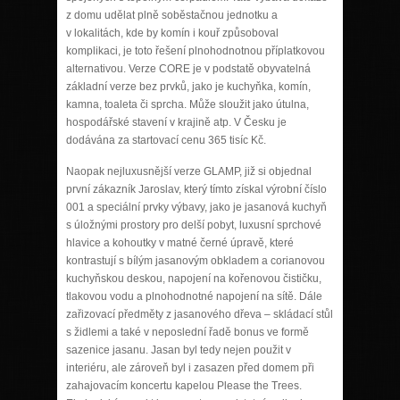
z domu udělat plně soběstačnou jednotku a
v lokalitách, kde by komín i kouř způsoboval
komplikaci, je toto řešení plnohodnotnou příplatkovou
alternativou. Verze CORE je v podstatě obyvatelná
základní verze bez prvků, jako je kuchyňka, komín,
kamna, toaleta či sprcha. Může sloužit jako útulna,
hospodářské stavení v krajině atp. V Česku je
dodávána za startovací cenu 365 tisíc Kč.
Naopak nejluxusnější verze GLAMP, již si objednal
první zákazník Jaroslav, který tímto získal výrobní číslo
001 a speciální prvky výbavy, jako je jasanová kuchyň
s úložnými prostory pro delší pobyt, luxusní sprchové
hlavice a kohoutky v matné černé úpravě, které
kontrastují s bílým jasanovým obkladem a corianovou
kuchyňskou deskou, napojení na kořenovou čističku,
tlakovou vodu a plnohodnotné napojení na sítě. Dále
zařizovací předměty z jasanového dřeva – skládací stůl
s židlemi a také v neposlední řadě bonus ve formě
sazenice jasanu. Jasan byl tedy nejen použit v
interiéru, ale zároveň byl i zasazen před domem při
zahajovacím koncertu kapelou Please the Trees.