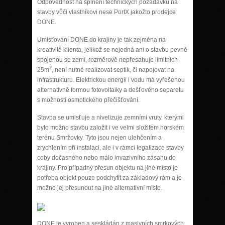
Odpovědnost na splnění technických požadavků na
stavby vůči vlastníkovi nese PortX jakožto prodejce
DONE.
Umis
ťování DONE do krajiny je tak zejm
é
na na
kreativitě klienta, jelikož se nejedná ani o stavbu pevně
spojenou se zemí, rozměrově nepřesahuje limitní
ch
2
25m
, není nutn
é
realizovat septik, či napojovat na
infrastrukturu.
Elektrickou energii i vodu má vyřešenou
alternativně formou fotovoltaiky a dešťového separetu
s možností osmotického přečišťování.
Stavba se umisťuje a nivelizuje zemními vruty, kterými
bylo možno stavbu založit i ve velmi složitém horském
terénu Smržovky. Tyto jsou nejen ulehčením a
zrychlením při instalaci, ale i v rámci legalizace stavby
coby dočasného nebo málo invazivního zásahu do
krajiny. Pro případný přesun objektu na jiné místo je
potřeba objekt pouze podchytit za základový rám a je
možno jej přesunout na jiné alternativní místo.
DONE je vyroben a seskládán z masivních smrkových