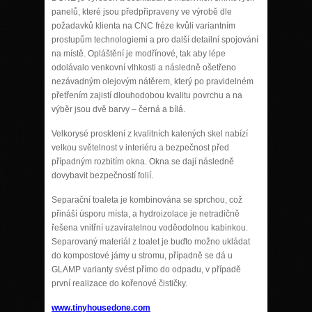
panelů, které jsou předpřipraveny ve výrobě dle
požadavků klienta na CNC fréze kvůli variantním
prostupům technologiemi a pro další detailní spojování
na místě.
Opláštění je modřínov
é
, tak aby l
é
pe
odolávalo venkovní vlhkosti a následně ošetřeno
nezávadným olejovým nátěrem, který po pravideln
é
m
p
řetřením zajistí dlouhodobou kvalitu povrchu a na
výběr jsou dvě barvy – černá a bílá.
Velkorys
é
prosklení z kvalitní
ch kalen
ý
ch skel nab
ízí
velkou světelnost v interi
é
ru a bezpečnost před
případným rozbitím okna.
Okna se dají následně
dovybavit bezpečností folií.
Separační toaleta je kombinována se sprchou, což
přináší úsporu místa, a hydroizolace je netradičně
řešena vnitřní uzavíratelnou voděodolnou kabinkou.
Separovaný materiál z toalet je buďto možno ukládat
do kompostové jámy u stromu, případně se dá u
GLAMP varianty svést přímo do odpadu, v případě
první realizace do kořenové čističky.
www.tinyhousedone.com