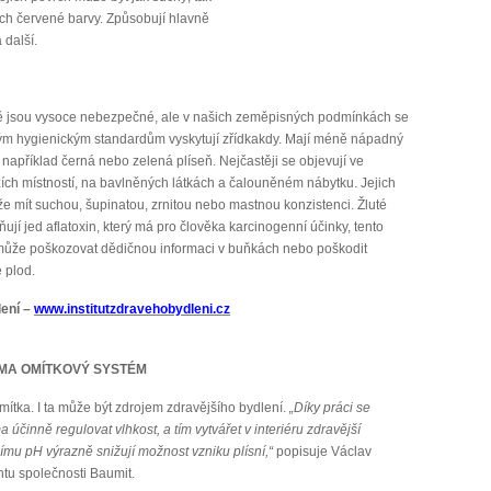
nech červené barvy. Způsobují hlavně
 další.
ně jsou vysoce nebezpečné, ale v našich zeměpisných podmínkách se
ým hygienickým standardům vyskytují zřídkakdy. Mají méně nápadný
například černá nebo zelená plíseň. Nejčastěji se objevují ve
zích místností, na bavlněných látkách a čalouněném nábytku. Jejich
e mít suchou, šupinatou, zrnitou nebo mastnou konzistenci. Žluté
ňují jed aflatoxin, který má pro člověka karcinogenní účinky, tento
může poškozovat dědičnou informaci v buňkách nebo poškodit
e plod.
lení –
www.institutzdravehobydleni.cz
KLIMA OMÍTKOVÝ SYSTÉM
mítka. I ta může být zdrojem zdravějšího bydlení.
„Díky práci se
účinně regulovat vlhkost, a tím vytvářet v interiéru zdravější
ímu pH výrazně snižují možnost vzniku plísní,“
popisuje Václav
u společnosti Baumit.