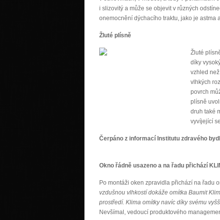
i slizovitý a může se objevit v různých odstí
onemocnění dýchacího traktu, jako je astma a
Žluté plísně
Žluté plís
díky vysok
vzhled než 
vlhkých ro
povrch můž
plísně uvol
druh také 
vyvíjející s
Čerpáno z informací Institutu zdravého byd
Okno řádně usazeno a na řadu přichází 
Po montáži oken zpravidla přichází na řadu o
vzdušnou vlhkostí dokáže omítka Baumit Klima 
prostředí. Klima omítky navíc díky svému vyšš
Nevšímal, vedoucí produktového management