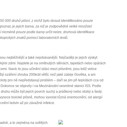
250 000 druhů plísní, z nichž bylo dosud identifikováno pouze
zpoznat, je jejich barva, za niž je zodpovědné velké množství
í nicméně pouze podle barvy určit nelze, druhová identifikace
kopických znaků pomocí laboratorních testů.
jsou nejběžnější a také nejobávanější. Nejčastěji je jejich výskyt
hkými zdmi. Najdete je na omítnutých stěnách, tapetách nebo spárách
emi. Navíc to jsou učinění siláci mezi plísněmi, jsou totiž velice
ijí ozáření zhruba 200krát větší, než jaké zabije člověka, a ani
ploty pro ně nepředstavují problém – daří se jim při teplotách cca od
 Dokonce se objevily i na Mezinárodní vesmírné stanici ISS. Podle
 druhu může být jejich povrch suchý a práškový nebo slizký a šedý.
vysoce toxické plísně, mohou vyvolat různá onemocnění, od alergií
nění ledvin až po závažné infekce.
adné, a to zejména na světlých