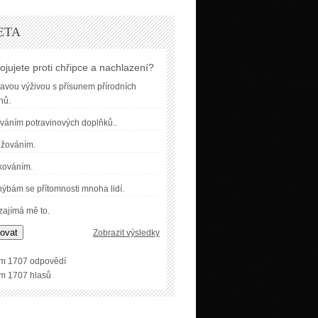
ETA
ojujete proti chřipce a nachlazení?
avou výživou s přísunem přírodních
nů.
váním potravinových doplňků..
užováním.
kováním.
ýbám se přítomnosti mnoha lidí.
ajímá mě to.
ovat
Zobrazit výsledky
m 1707 odpovědí
m 1707 hlasů