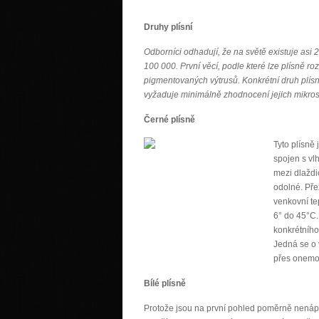
Druhy plísní
Odborníci odhadují, že na světě existuje asi 
100 000. První věcí, podle které lze plísně ro
pigmentovaných výtrusů. Konkrétní druh plísn
vyžaduje minimálně zhodnocení jejich mikros
Černé plísně
Tyto plísně 
spojen s vl
mezi dlaždic
odolné. Přež
venkovní te
6° do 45°C.
konkrétního
Jedná se o 
přes onemoc
Bílé plísně
Protože jsou na první pohled poměrně nenáp