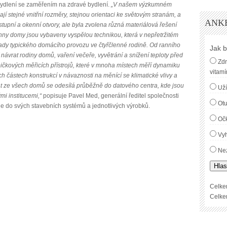
t bydlení se zaměřením na zdravé bydlení.
„V našem výzkumném
jí stejné vnitřní rozměry, stejnou orientaci ke světovým stranám, a
ANK
 vstupní a okenní otvory, ale byla zvolena různá materiálová řešení
hny domy jsou vybaveny vyspělou technikou, která v nepřetržitém
ady typického domácího provozu ve čtyřčlenné rodině. Od ranního
Jak b
návrat rodiny domů, vaření večeře, vyvětrání a snížení teploty před
Zdr
ičkových měřicích přístrojů, které v mnoha místech měří dynamiku
vitamí
ých částech konstrukcí v návaznosti na měnící se klimatické vlivy a
at ze všech domů se odesílá průběžně do datového centra, kde jsou
Uží
i institucemi,“
popisuje Pavel Med, generální ředitel společnosti
Ot
je do svých stavebních systémů a jednotlivých výrobků.
Oč
Vyh
Nez
Hlas
Celke
Celke