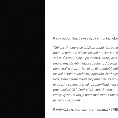
Rada odborníka: Jaké chyby v montáži oken
Vlhkost v interiéru se sráží na chladném povr
potřeba pořádně utěsnit hlavně prostor, kde
spára. Častou chybou při montáži oken, která
připravený stavební otvor s hrubým, drolivým
ponechají u usazených oken dlouhodobě odha
hlavně ostrým slunečním paprskům, čímž rychl
fólie, které chrání montážní pěnu před venkov
je použita špatně, a to tak, že například není 
proto nejjistější řešení, když montáž oken pr
kdo je vyrobil a kdo je bude montovat. Prot
je něco v nepořádku.
Pavel Kašpar, manažer montáží značky V