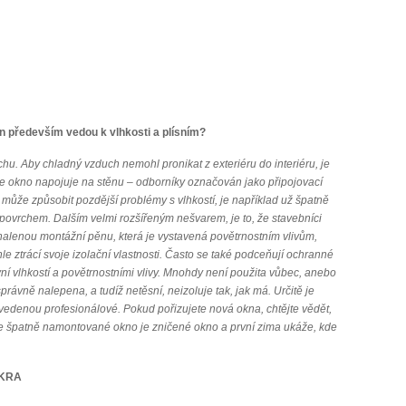
 především vedou k vlhkosti a plísním?
chu. Aby chladný vzduch nemohl pronikat z exteriéru do interiéru, je
 se okno napojuje na stěnu
–
odborníky označován jako připojovací
 může způsobit pozdější problémy s vlhkostí, je například už špatně
 povrchem. Dalším velmi rozšířeným nešvarem, je to, že stavebníci
lenou montážní pěnu, která je vystavená povětrnostním vlivům,
e ztrácí svoje izolační vlastnosti. Často se také podceňují ochranné
ní vlhkostí a povětrnostními vlivy. Mnohdy není použita vůbec, anebo
správně nalepena, a tudíž netěsní, neizoluje tak, jak má. Určitě je
ovedenou profesionálové. Pokud pořizujete nová okna, chtějte vědět,
ože špatně namontované okno je zničené okno a první zima ukáže, kde
EKRA