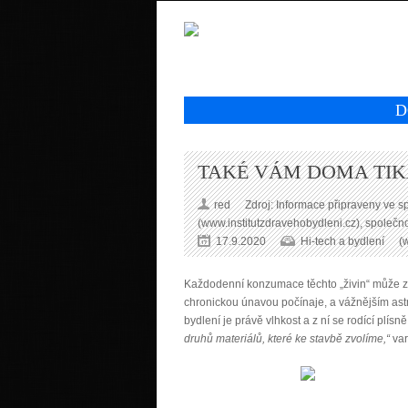
D
TAKÉ VÁM DOMA TI
red
Zdroj: Informace připraveny ve s
(www.institutzdravehobydleni.cz), společ
17.9.2020
Hi-tech a bydlení
(
Každodenní konzumace těchto „živin“ může zp
chronickou únavou počínaje, a vážnějším ast
bydlení je právě vlhkost a z ní se rodící plísně
druhů materiálů, které ke stavbě zvolíme
,“
var