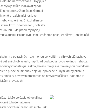
ně dlouho nerozpoznané. Díky jejich
ejich výskyt může indikovat zprvu
ů a rybenek. Až po čase zčernají
lavně v rozích místností, ve
 nebo v suterénu. Dráždí sliznice
hlazení, kožní onemocnění, bolest v
st kloubů. Tyto problémy bývají
mu vzduchu. Pokud kvůli tomu začneme pokoj zvlhčovat, jen tím bílé
skytují na potravinách, ale mohou se tvořit i na vlhkých stěnách, ve
ně větraných oblastech, například pod podlahovou krytinou nebo za
ohou vyvolat alergie, astma, bolesti hlavy, ale hlavně jsou původcem
 Zelené plísně se mnohdy objevují společně s jinými druhy plísní, a
trou směs. V obytných prostorech se nevyskytují často, najdeme je
lských provozech.
lózu, takže se často objevují na
 Kromě toho je najdeme i
ejich povrch může být jak suchý, tak