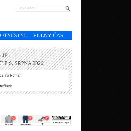
VOTNÍ STYL
VOLNÝ ČAS
 JE :
LE 9. SRPNA 2026
 slaví
Roman
avřinec