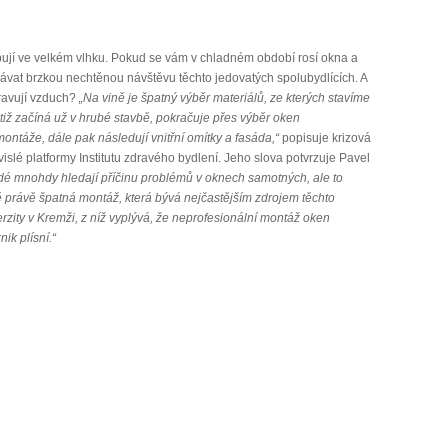
libují ve velkém vlhku. Pokud se vám v chladném období rosí okna a
ávat brzkou nechtěnou návštěvu těchto jedovatých spolubydlících. A
ravují vzduch?
„Na vině je špatný výběr materiálů, ze kterých stavíme
otiž začíná už v hrubé stavbě, pokračuje přes výběr oken
montáže, dále pak následují vnitřní omítky a fasáda,“
popisuje krizová
slé platformy Institutu zdravého bydlení. Jeho slova potvrzuje Pavel
dé mnohdy hledají příčinu problémů v oknech samotných, ale to
 právě špatná montáž, která bývá nejčastějším zdrojem těchto
erzity v Kremži, z níž vyplývá, že neprofesionální montáž oken
ik plísní.“