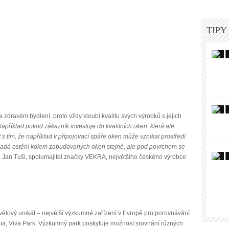
TIPY
a zdravém bydlení, proto vždy kloubí kvalitu svých výrobků s jejich
Například pokud zákazník investuje do kvalitních oken, která ale
tím, že například v připojovací spáře oken může vznikat prostředí
ypadá ostění kolem zabudovaných oken stejně, ale pod povrchem se
á Jan Tušl, spolumajitel značky VEKRA, největšího českého výrobce
tový unikát – největší výzkumné zařízení v Evropě pro porovnávání
lima, Viva Park. Výzkumný park poskytuje možnost srovnání různých