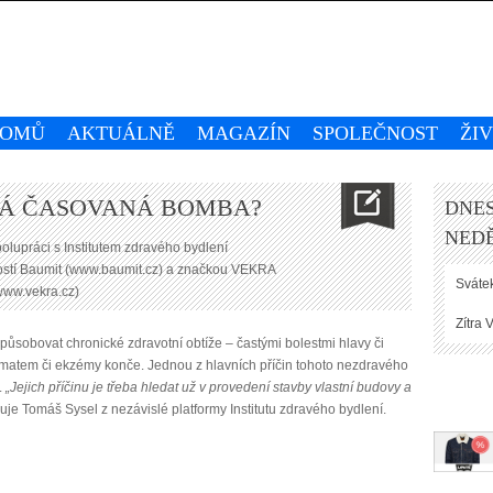
OMŮ
AKTUÁLNĚ
MAGAZÍN
SPOLEČNOST
ŽI
KÁ ČASOVANÁ BOMBA?
DNES
NEDĚ
polupráci s Institutem zdravého bydlení
ností Baumit (www.baumit.cz) a značkou VEKRA
Svátek
www.vekra.cz)
Zítra
V
ůsobovat chronické zdravotní obtíže – častými bolestmi hlavy či
matem či ekzémy konče. Jednou z hlavních příčin tohoto nezdravého
.
„Jejich příčinu je třeba hledat už v provedení stavby vlastní budovy a
uje Tomáš Sysel z nezávislé platformy Institutu zdravého bydlení.