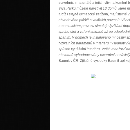
stavebních materiálů a jejich vliv na komfor
Viva Parku můžete navštívit 13 domů, které ma
tudíž i stejné klimatické zatížení, mají stejné
obvodového pláště a vnitřních povrchů. Všec
automatickém provozu simuluje fyzikální dop
sprchování a vaření snídaně až po odpolední 
spaním. V domech je instalováno množství šp
fyzikálních parametrů v interiéru i v jednotliv
způsob využívání interiéru. Velké množství d
následně vyhodnocovány externími nezávislým
Baumit v ČR. Zjištěné výsledky Baumit apliku