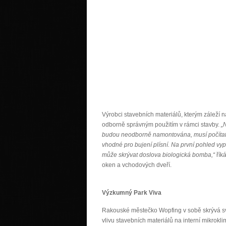
Výrobci stavebních materiálů, kterým záleží n
odborně správným použitím v rámci stavby.
„
budou neodborně namontována, musí počítat s 
vhodné pro bujení plísní. Na první pohled v
může skrývat doslova biologická bomba,“
řík
oken a vchodových dveří.
Výzkumný Park Viva
Rakouské městečko Wopfing v sobě skrývá svě
vlivu stavebních materiálů na interní mikrok