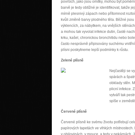
površích, jako jsou omítky, mohou být poměr
barvě je tedy obtížné je identifikovat, takže j
mírně plesnivý zápach nebo přítomnost roztoč
kvůli změně barvy plodného těla. Běžné jsou h
výklencích, za nábytkem, na vnějších stěnách
a mohou tak vyvolat infekce dutin, časté nac
krku, kašel, chronickou bronchitidu nebo bole
často nesprávně připisovány suchému vnitřní
plísni poskytneme lepší podmínky k růstu.
Zelené plísně
Nejčastěji se vy
spárách a špat
obklady stěn. M
plicní infekce.
vytváří tak pes
spíše v zemědě
Červené plísně
Červené plísně ke svému životu potřebují celu
papírových tapetách ve vlhkých místnostech.
v obilovinách, v mouce, a tedy v pekárnách. J