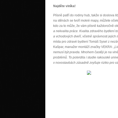
Najděte viníka!
Plísně patří do rodiny hub, takže si doslova 
na stěnách se tvoří mokré mapy, můžete oček
kdo za to může, že vám plísně každoročně ot
a nekvalita práce. Kvalita zdravého bydlení t
a vchodových dveří, včetně správnosti jejich 
místa pro zdravé bydlení Tomáš Sysel z nezávi
Kašpar, manažer montáží značky VEKRA: „
L
i
nemusí být pravda. Mnohem častěji je na vině
problémů. To potvrdila i studie rakouské univ
v novostavbách zásadně zvyšuje riziko pro vzn