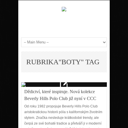
RUBRIKA"BOTY" TAG
Dědictví, které inspiruje. Nová kolekce
Beverly Hills Polo Club již nyní v CCC
Od roku 1982 propojuje Beverly Hills Polo Club
aristokratickou historii póla s kalifornským životním
stylem. Značka nesleduje krátkodobé trendy, ale
čerpá ze své bohaté tradice a přetváří ji v moderní