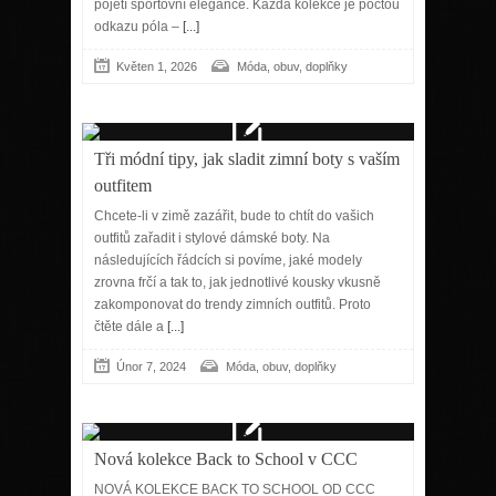
pojetí sportovní elegance. Každá kolekce je poctou
odkazu póla –
[...]
Květen 1, 2026
Móda, obuv, doplňky
Tři módní tipy, jak sladit zimní boty s vaším
outfitem
Chcete-li v zimě zazářit, bude to chtít do vašich
outfitů zařadit i stylové dámské boty. Na
následujících řádcích si povíme, jaké modely
zrovna frčí a tak to, jak jednotlivé kousky vkusně
zakomponovat do trendy zimních outfitů. Proto
čtěte dále a
[...]
Únor 7, 2024
Móda, obuv, doplňky
Nová kolekce Back to School v CCC
NOVÁ KOLEKCE BACK TO SCHOOL OD CCC