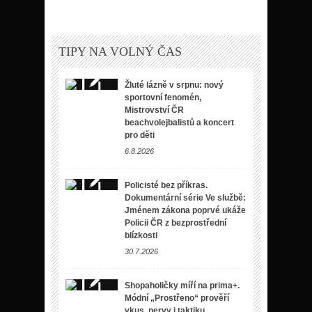
TIPY NA VOLNÝ ČAS
Žluté lázně v srpnu: nový
sportovní fenomén,
Mistrovství ČR
beachvolejbalistů a koncert
pro děti
6.8.2026
Policisté bez příkras.
Dokumentární série Ve službě:
Jménem zákona poprvé ukáže
Policii ČR z bezprostřední
blízkosti
30.7.2026
Shopaholičky míří na prima+.
Módní „Prostřeno“ prověří
vkus, nervy i taktiku