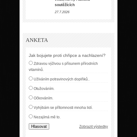
soutěžících
27.7.2026
ANKETA
Jak bojujete proti chřipce a nachlazení?
Zdravou výživou s přísunem přírodních
vitamínů.
Užíváním potravinových doplňků..
Otužováním.
Očkováním.
Vyhýbám se přítomnosti mnoha lidí.
Nezajímá mě to.
Hlasovat
Zobrazit výsledky