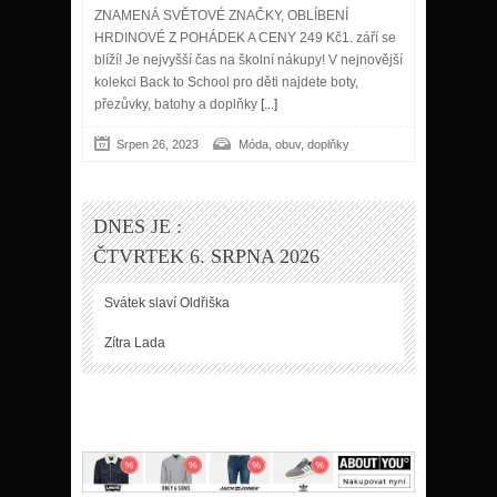
ZNAMENÁ SVĚTOVÉ ZNAČKY, OBLÍBENÍ
HRDINOVÉ Z POHÁDEK A CENY 249 Kč1. září se
blíží! Je nejvyšší čas na školní nákupy! V nejnovější
kolekci Back to School pro děti najdete boty,
přezůvky, batohy a doplňky
[...]
Srpen 26, 2023
Móda, obuv, doplňky
DNES JE :
ČTVRTEK 6. SRPNA 2026
Svátek slaví
Oldřiška
Zítra
Lada