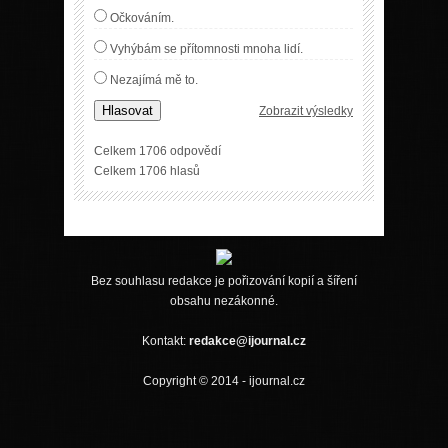
Očkováním.
Vyhýbám se přítomnosti mnoha lidí.
Nezajímá mě to.
Hlasovat
Zobrazit výsledky
Celkem 1706 odpovědí
Celkem 1706 hlasů
Bez souhlasu redakce je pořizování kopií a šíření
obsahu nezákonné.
Kontakt:
redakce@ijournal.cz
Copyright © 2014 - ijournal.cz