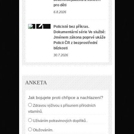
pro děti
6.8.2026
Policisté bez příkras.
Dokumentární série Ve službě:
Jménem zákona poprvé ukáže
Policii ČR z bezprostřední
blízkosti
30.7.2026
ANKETA
Jak bojujete proti chřipce a nachlazení?
Zdravou výživou s přísunem přírodních
vitamínů.
Užíváním potravinových doplňků..
Otužováním.