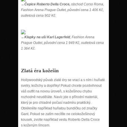
←Čepice Roberto Della Croce,
obchod Corso Roma,
Fashion Arena Prague Outlet, původní cena 1 406 Kč,
outletová cena 902 Kč.
←Klapky na uši Karl Lagerfeld
, Fashion Arena
Prague Outlet, původní cena 1 949 Kč, outletová cena
1 364 Kč.
Zlatá éra kožešin
Hollywoodský půvab zlaté éry se vrací a s ním i huňaté
svetry, kožichy a doplňky! Pokud chcete pozdvihnout
váš outfit na novou úroveň, s kožešinou chybu
rozhodně neuděláte. Navíc jde o přírodní materiál,
který je pro chladné počasí nadmíru praktický.
Oblékněte například huňatou bundičku od značky
Gant. Pokud se zatím necítíte ne celokožešinový
kousek, zvolte například vestu Roberto Della Croce
s koženým límcem.