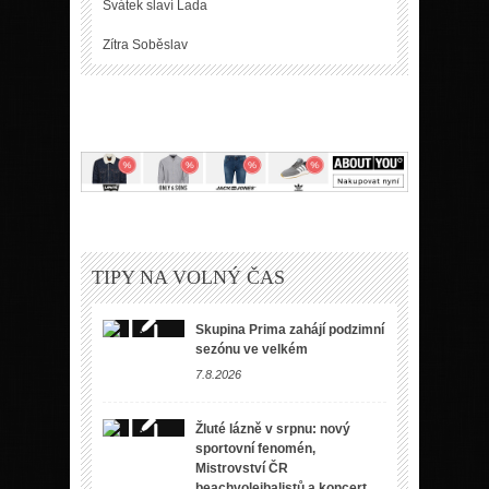
Svátek slaví
Lada
Zítra
Soběslav
TIPY NA VOLNÝ ČAS
Skupina Prima zahájí podzimní
sezónu ve velkém
7.8.2026
Žluté lázně v srpnu: nový
sportovní fenomén,
Mistrovství ČR
beachvolejbalistů a koncert