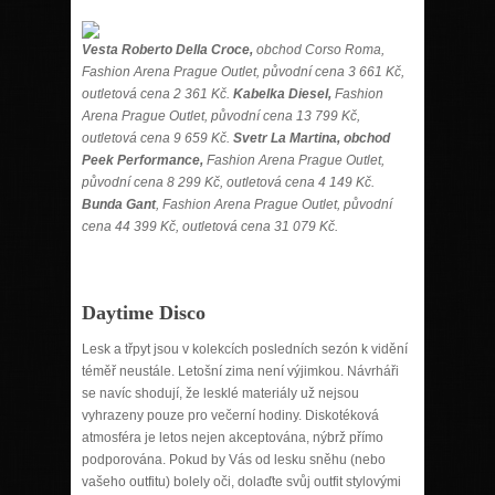
Vesta Roberto Della Croce,
obchod Corso Roma,
Fashion Arena Prague Outlet, původní cena 3 661 Kč,
outletová cena 2 361 Kč.
Kabelka Diesel,
Fashion
Arena Prague Outlet, původní cena 13 799 Kč,
outletová cena 9 659 Kč.
Svetr La Martina, obchod
Peek Performance,
Fashion Arena Prague Outlet,
původní cena 8 299 Kč, outletová cena 4 149 Kč.
Bunda Gant
, Fashion Arena Prague Outlet, původní
cena 44 399 Kč, outletová cena 31 079 Kč.
Daytime Disco
Lesk a třpyt jsou v kolekcích posledních sezón k vidění
téměř neustále. Letošní zima není výjimkou. Návrháři
se navíc shodují, že lesklé materiály už nejsou
vyhrazeny pouze pro večerní hodiny. Diskotéková
atmosféra je letos nejen akceptována, nýbrž přímo
podporována. Pokud by Vás od lesku sněhu (nebo
vašeho outfitu) bolely oči, dolaďte svůj outfit stylovými