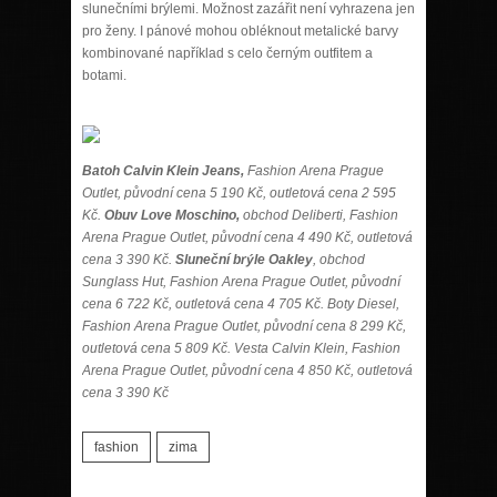
slunečními brýlemi. Možnost zazářit není vyhrazena jen
pro ženy. I pánové mohou obléknout metalické barvy
kombinované například s celo černým outfitem a
botami.
Batoh Calvin Klein Jeans,
Fashion Arena Prague
Outlet, původní cena 5 190 Kč, outletová cena 2 595
Kč.
Obuv Love Moschino,
obchod Deliberti, Fashion
Arena Prague Outlet, původní cena 4 490 Kč, outletová
cena 3 390 Kč.
Sluneční brýle Oakley
, obchod
Sunglass Hut, Fashion Arena Prague Outlet, původní
cena 6 722 Kč, outletová cena 4 705 Kč.
Boty Diesel,
Fashion Arena Prague Outlet, původní cena 8 299 Kč,
outletová cena 5 809 Kč. Vesta Calvin Klein, Fashion
Arena Prague Outlet, původní cena 4 850 Kč, outletová
cena 3 390 Kč
fashion
zima