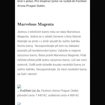
brát v potaz. Pro inspiraci jsme se vydali do Fashion
Arena Prague Outlet.
Marvelous Magenta
Jednou z letošních barev roku se stala Marvelous
Magenta. Jedná se o odstín červené s tóny fialové.
Nebojte se proto i v zimě vpustit do svého šatníku
trochu barvy. Nezapomínejte při tom na základní
pravidlo při kombinování barev. Vyberte si nejprve
výraznou barvu, třeba právě Marvelous Magenta. Poté
můžete přidat ještě jednu výraznou barvu, což ale není
nutností. Outfit poté dolaďte kousky neutrální barvy ze
svého šatníku. Nezapomínejte, že mezi neutrální barvy
se řadí i denim!
←Kožíšek Liu Jo,
Fashion Arena Prague Outlet,
původní cena 7 640 Kč, outletová cena 4 966 Kč.