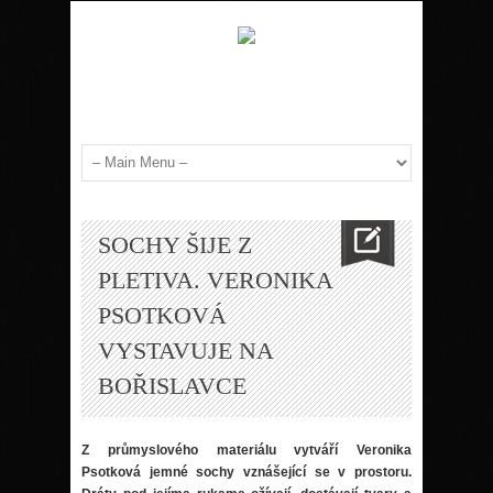
SOCHY ŠIJE Z
PLETIVA. VERONIKA
PSOTKOVÁ
VYSTAVUJE NA
BOŘISLAVCE
Z průmyslovéh
o materi
álu vytváří Veronika
Psotková jemn
é
sochy vznášející se v prostoru.