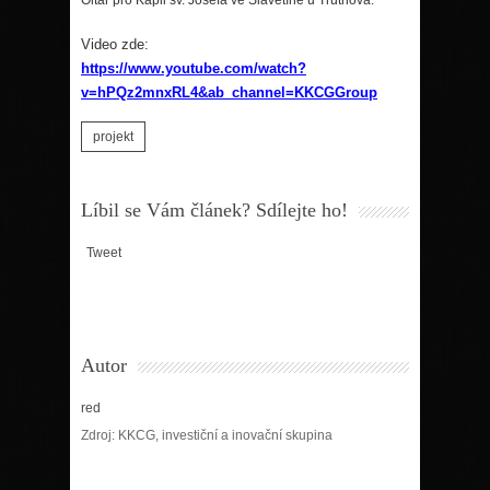
Video zde:
https://www.youtube.com/watch?
v=hPQz2mnxRL4&ab_channel=KKCGGroup
projekt
Líbil se Vám článek? Sdílejte ho!
Tweet
Autor
red
Zdroj: KKCG, investiční a inovační skupina