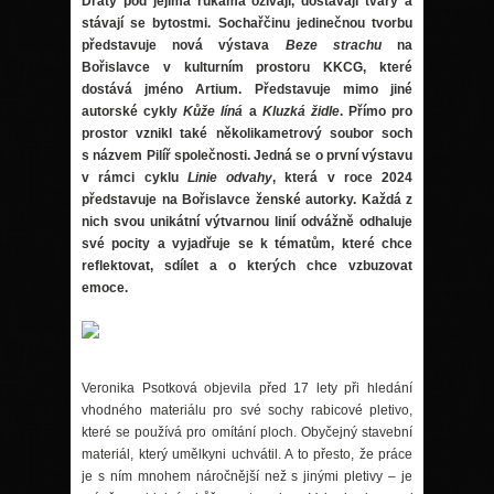
Dráty pod jejíma rukama ožívají, dostávají tvary a
stávají se bytostmi. Sochařčinu jedinečnou tvorbu
představuje nová výstava
Beze strachu
na
Bořislavce v kulturním prostoru KKCG, kter
é
dostává jm
é
no Artium. P
ředstavuje mimo jin
é
autorsk
é
cykly
Kůž
e l
íná
a
Kluzká židle
. Přímo pro
prostor vznikl tak
é
několikametrový soubor soch
s názvem Pilíř společnosti. Jedná se o první výstavu
v rámci cyklu
Linie odvahy
, která v roce 2024
představuje na Bořislavce žensk
é
autorky. Každá z
nich svou unikátní výtvarnou linií odvážně odhaluje
sv
é
pocity a vyjadřuje se k t
é
mat
ům, kter
é
chce
reflektovat, sdílet a o kterých chce vzbuzovat
emoce.
Veronika Psotková objevila před 17 lety při hledání
vhodn
é
ho materiálu pro sv
é
sochy rabicov
é
pletivo,
kter
é se pou
žívá pro omítání ploch. Obyčejný stavební
materiál, který umělkyni uchvátil. A to přesto, že práce
je s ním mnohem náročnější než s jinými pletivy – je