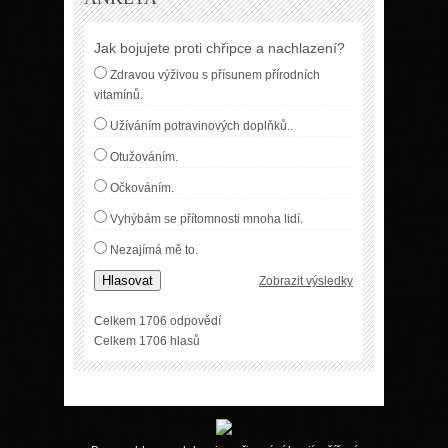
Jak bojujete proti chřipce a nachlazení?
Zdravou výživou s přísunem přírodních
vitamínů.
Užíváním potravinových doplňků..
Otužováním.
Očkováním.
Vyhýbám se přítomnosti mnoha lidí.
Nezajímá mě to.
Hlasovat
Zobrazit výsledky
Celkem 1706 odpovědí
Celkem 1706 hlasů