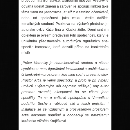
pro Artium na Bo
řislavce. Ústřední
m motivem v
ýstavy je
odvaha udělat změnu a zároveň je spojující linkou tak
é
t
é
ma tlaku na jednotlivce, ať už z vlastního očekávání,
nebo od společnosti jako celku. Vedle dalších
tematických souborů Psotková na výstavě představuje
autorsk
é
cykly Kůž
e l
íná a Kluzká židle. Dominantním
objektem je ovš
em p
ředevší
m Pil
íř společnosti, který je
unikátní
m p
ředstavením autorčiný
ch figur
álních site-
specific kompozic, kter
é
dotváří přímo na konkr
é
tním
místě.
„Práce Veroniky je charakteristická snahou o silnou
symbi
ó
zou mezi figurálními instalacemi a architekturou
či konkr
é
tním prostorem, kde jsou sochy prezentovány.
Prostor Artia je velmi specifický, a proto je při výběru
umě
lc
ů i výtvarný
ch d
ěl naprosto stěžejní, aby autor
prostoru rozuměl, akceptoval ho se všemi jeho
specifiky. To se u celkov
é
spolupráce s Veronikou
podařilo. Sochy z rabicov
é
sítě a jejich umístění i
instalace se se vzdušným a prosvětleným prostorem
Artia dokonale doplňují a obohacují se navzájem,“
kurátorka Alžběta Krajčíková.