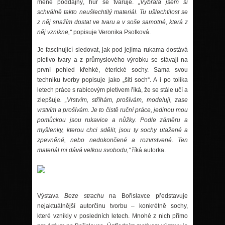
m
é
ně poddajný
, h
ůř se tvaruje.
„Vybrala jsem si
schválně takto neuš
lechtil
ý
materi
ál. Tu ušlechtilost se
z něj snažím dostat ve tvaru a v soše samotn
é
, která z
něj vznikne,“
popisuje Veronika Psotková.
Je fascinující sledovat, jak pod jejíma rukama dostává
pletivo tvary a z průmyslov
é
ho výrobku se stávají na
první pohled křehk
é
,
é
terick
é
sochy. Sama svou
techniku tvorby popisuje jako „šití soch“. A i po tolika
letech práce s rabicový
m pletivem
říká, že se stále učí a
zlepšuje
. „Vrstvím, stříhám, prošívám, modeluji, zase
vrství
m a pro
šívám. Je to čistě ruční práce, jedinou mou
pomůckou jsou rukavice a nůžky. Podle záměru a
myšlenky, kterou chci sdělit, jsou ty sochy utažen
é
a
zpevněn
é
, nebo nedokončen
é
a rozvrstven
é
. Ten
materi
á
l mi d
ává velkou svobodu,“
říká autorka.
Výstava
Beze strachu
na Bořislavce představuje
nejaktuálnější autorčinu tvorbu – konkr
é
tně sochy,
kter
é
vznikly v posledních letech. Mnoh
é
z nich p
ří
mo