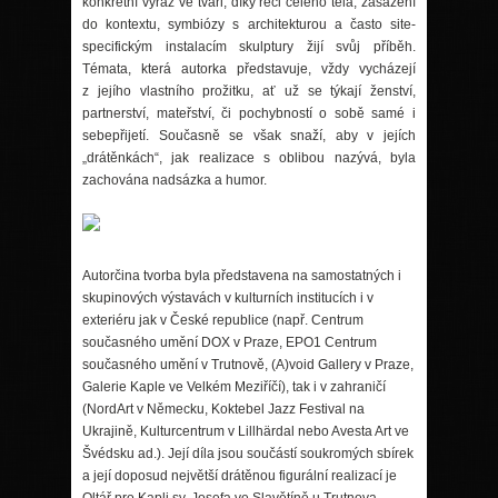
konkr
é
tní výraz ve tvář
i, d
íky řeči cel
é
ho těla, zasazení
do kontextu, symbi
ó
zy s architekturou a č
asto site-
specifick
ý
m instalac
ím skulptury žijí svůj příběh.
T
é
mata, která autorka představuje, vždy vycházejí
z jejího vlastního prožitku, ať už
se t
ýkají ženství,
partnerství
, mate
řství, či pochybností
o sob
ě sam
é
i
sebepřijetí
. Sou
časně
se v
šak snaží, aby v její
ch
„drátěnkách“, jak realizace s oblibou nazývá, byla
zachována nadsázka a humor.
Autorčina tvorba byla představena na samostatných i
skupinových výstavách v kulturních institucích i v
exteri
é
ru jak v Česk
é
republice (např. Centrum
současn
é
ho um
ění DOX v Praze, EPO1 Centrum
současn
é
ho um
ění v Trutnově, (A)void Gallery v Praze,
Galerie Kaple ve Velk
é
m Meziříčí), tak i v zahraničí
(NordArt v Německu, Koktebel Jazz Festival na
Ukrajině, Kulturcentrum v Lillhärdal nebo Avesta Art ve
Šv
é
dsku ad.). Její díla jsou součástí soukromých sbírek
a její doposud největší drátěnou figurální realizací je
Oltář pro Kapli sv. Josefa ve Slavětíně u Trutnova.