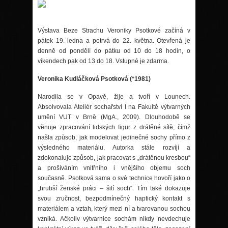
Výstava Beze Strachu Veroniky Psotkov
é
začíná v
pátek 19. ledna a potrvá do 22. května. Otevřená je
denně od pondělí
do p
átku od 10 do 18 hodin, o
víkendech pak od 13 do 18. Vstupn
é
je zdarma.
Veronika Kudláčková Psotková (*1981)
Narodila se v Opavě, žije a tvoří v Lounech.
Absolvovala Ateli
é
r sochařství I na Fakultě výtvarný
ch
um
ění VUT v Brně (MgA., 2009). Dlouhodobě
se
v
ěnuje zpracování lidských figur z drátěn
é
sítě, čímž
našla způsob, jak modelovat jedinečn
é
sochy přímo z
výsledn
é
ho materiálu. Autorka stále rozvíjí a
zdokonaluje způsob, jak pracovat s „drátěnou kresbou“
a prošíváním vnitřního i vnějšího objemu soch
současně. Psotková sama o sv
é
technice hovoří jako o
„hrubší žensk
é
prá
ci
– šití soch“. Tím tak
é
dokazuje
svou zručnost, bezpodmínečný haptický kontakt s
materiálem a vztah, který mezi ní a tvarovanou sochou
vzniká. Ačkoliv výtvarnice sochám nikdy nevdechuje