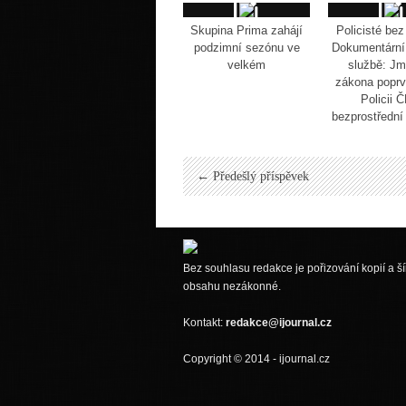
Skupina Prima zahájí
Policisté bez
podzimní sezónu ve
Dokumentární 
velkém
službě: J
zákona popr
Policii 
bezprostřední 
← Předešlý příspěvek
Bez souhlasu redakce je pořizování kopií a ší
obsahu nezákonné.
Kontakt:
redakce@ijournal.cz
Copyright © 2014 - ijournal.cz