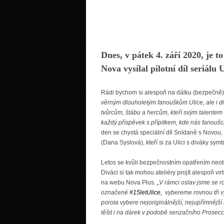
Dnes, v pátek 4. září 2020, je t
Nova vysílal pilotní díl seriálu U
Rádi bychom si alespoň na dálku (bezpečně) př
věrným dlouholetým fanouškům Ulice, ale i divák
tvůrcům, štábu a hercům, kteří svým talentem 
každý příspěvek s přípitkem, kde nás fanoušci
den se chystá speciální díl Snídaně s Novou,
(Dana Syslová), kteří si za Ulici s diváky symbo
Letos se kvůli bezpečnostním opatřením neote
Diváci si tak mohou ateliéry projít alespoň v
na webu Nova Plus.
„V rámci oslav jsme se ro
označené
#15letUlice,
vybereme rovnou tři vý
porota vybere nejoriginálnější, nejupřímnější 
těšit i na dárek v podobě senzačního Prosecc