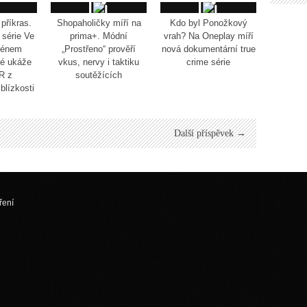
 příkras.
Shopaholičky míří na
Kdo byl Ponožkový
série Ve
prima+. Módní
vrah? Na Oneplay míří
ménem
„Prostřeno“ prověří
nová dokumentární true
vé ukáže
vkus, nervy i taktiku
crime série
ČR z
soutěžících
blízkosti
Další příspěvek →
ření