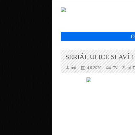
D
SERIÁL ULICE SLAVÍ 
red
4.9.2020
TV
Zdroj: 