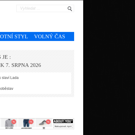
VOTNÍ STYL
VOLNÝ ČAS
 JE :
K 7. SRPNA 2026
 slaví
Lada
oběslav