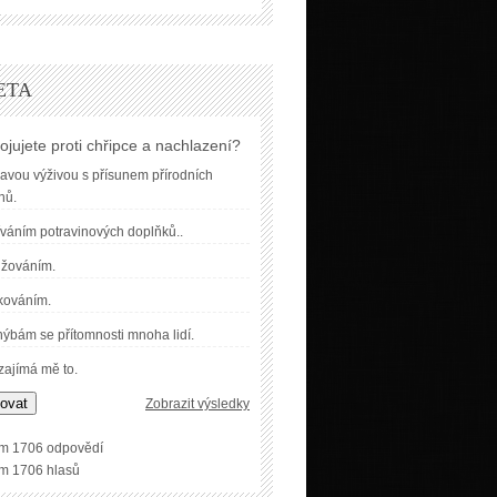
ETA
ojujete proti chřipce a nachlazení?
avou výživou s přísunem přírodních
nů.
váním potravinových doplňků..
užováním.
kováním.
ýbám se přítomnosti mnoha lidí.
ajímá mě to.
ovat
Zobrazit výsledky
m 1706 odpovědí
m 1706 hlasů