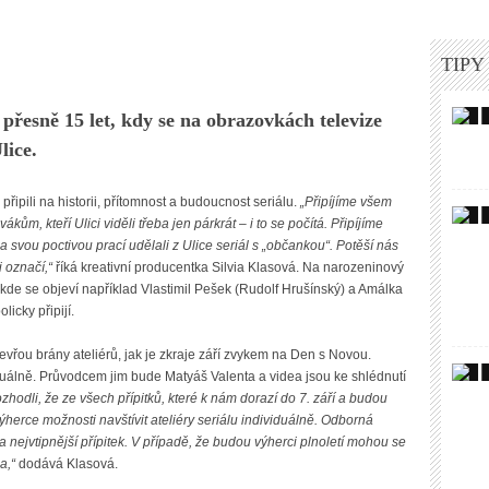
TIPY
o přesně 15 let, kdy se na obrazovkách televize
lice.
ipili na historii, přítomnost a budoucnost seriálu.
„Připíjíme všem
ům, kteří Ulici viděli třeba jen párkrát – i to se počítá. Připíjíme
a svou poctivou prací udělali z Ulice seriál s „občankou“. Potěší nás
 označí,“
říká kreativní producentka Silvia Klasová. Na narozeninový
 kde se objeví například Vlastimil Pešek (Rudolf Hrušínský) a Amálka
licky připijí.
vřou brány ateliérů, jak je zkraje září zvykem na Den s Novou.
irtuálně. Průvodcem jim bude Matyáš Valenta a videa jsou ke shlédnutí
zhodli, že ze všech přípitků, které k nám dorazí do 7. září a budou
herce možnosti navštívit ateliéry seriálu individuálně. Odborná
a nejvtipnější přípitek. V případě, že budou výherci plnoletí mohou se
a,“
dodává Klasová.