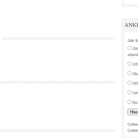
ANK
Jak b
Zdr
vitamí
Uží
Ot
Oč
Vyh
Nez
Hlas
Celke
Celke