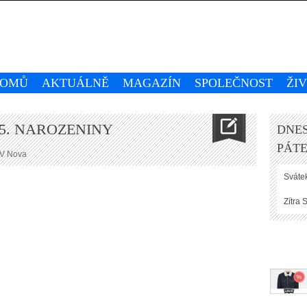
OMŮ
AKTUÁLNĚ
MAGAZÍN
SPOLEČNOST
ŽI
15. NAROZENINY
DNES
PÁTE
TV Nova
Svátek
Zítra
S