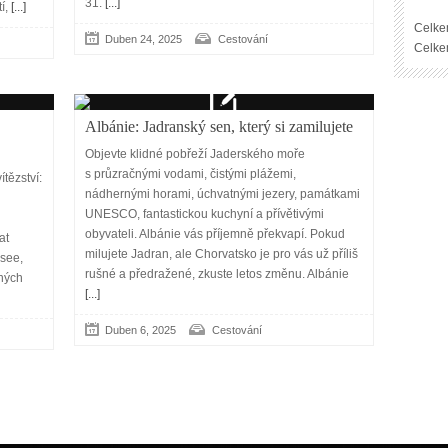
31.
[...]
í,
[...]
Celke
Duben 24, 2025
Cestování
Celke
Albánie: Jadranský sen, který si zamilujete
Objevte klidné pobřeží Jaderského moře
s průzračnými vodami, čistými plážemi,
tězství:
nádhernými horami, úchvatnými jezery, památkami
UNESCO, fantastickou kuchyní a přívětivými
obyvateli. Albánie vás příjemně překvapí. Pokud
at
milujete Jadran, ale Chorvatsko je pro vás už příliš
hsee,
rušné a předražené, zkuste letos změnu. Albánie
zných
[...]
Duben 6, 2025
Cestování