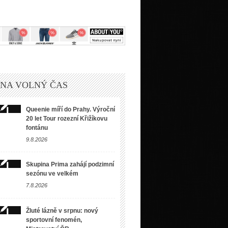
 NA VOLNÝ ČAS
ění v tajemné místo plné
Queenie míří do Prahy. Výroční
20 let Tour rozezní Křižíkovu
y Marion nebo zlým šerifem z
fontánu
9.8.2026
Skupina Prima zahájí podzimní
sezónu ve velkém
7.8.2026
Žluté lázně v srpnu: nový
sportovní fenomén,