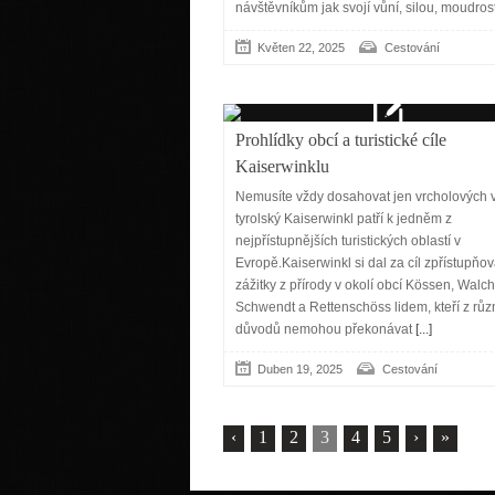
návštěvníkům jak svojí vůní, silou, moudrost
Květen 22, 2025
Cestování
Prohlídky obcí a turistické cíle
Kaiserwinklu
Nemusíte vždy dosahovat jen vrcholových ví
tyrolský Kaiserwinkl patří k jedněm z
nejpřístupnějších turistických oblastí v
Evropě.Kaiserwinkl si dal za cíl zpřístupňov
zážitky z přírody v okolí obcí Kössen, Walc
Schwendt a Rettenschöss lidem, kteří z rů
důvodů nemohou překonávat
[...]
Duben 19, 2025
Cestování
‹
1
2
3
4
5
›
»