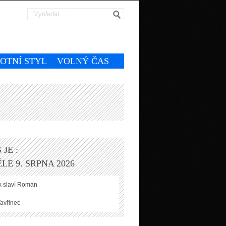
VOTNÍ STYL
VOLNÝ ČAS
 JE :
LE 9. SRPNA 2026
 slaví
Roman
avřinec