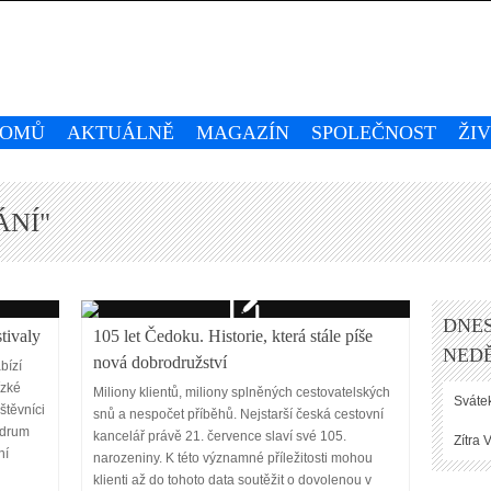
OMŮ
AKTUÁLNĚ
MAGAZÍN
SPOLEČNOST
ŽI
ÁNÍ"
DNES
tivaly
105 let Čedoku. Historie, která stále píše
NEDĚ
nová dobrodružství
bízí
ízké
Miliony klientů, miliony splněných cestovatelských
Svátek
štěvníci
snů a nespočet příběhů. Nejstarší česká cestovní
s drum
kancelář právě 21. července slaví své 105.
Zítra
V
ní
narozeniny. K této významné příležitosti mohou
klienti až do tohoto data soutěžit o dovolenou v