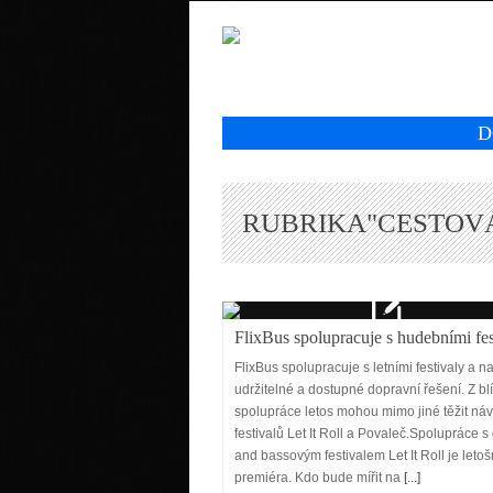
D
RUBRIKA"CESTOV
FlixBus spolupracuje s hudebními fes
FlixBus spolupracuje s letními festivaly a na
udržitelné a dostupné dopravní řešení. Z bl
spolupráce letos mohou mimo jiné těžit náv
festivalů Let It Roll a Povaleč.Spolupráce 
and bassovým festivalem Let It Roll je letoš
premiéra. Kdo bude mířit na
[...]