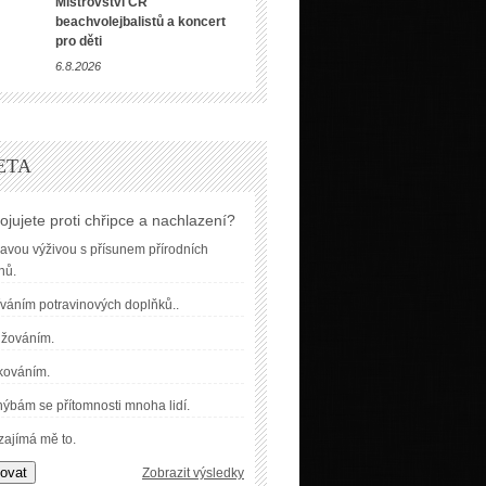
Mistrovství ČR
beachvolejbalistů a koncert
pro děti
6.8.2026
ETA
ojujete proti chřipce a nachlazení?
avou výživou s přísunem přírodních
nů.
váním potravinových doplňků..
užováním.
kováním.
ýbám se přítomnosti mnoha lidí.
ajímá mě to.
ovat
Zobrazit výsledky