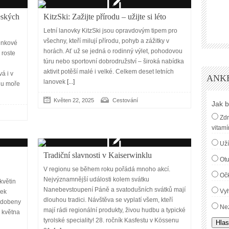
eských
KitzSki: Zažijte přírodu – užijte si léto
Letní lanovky KitzSki jsou opravdovým tipem pro
všechny, kteří milují přírodu, pohyb a zážitky v
lenkové
horách. Ať už se jedná o rodinný výlet, pohodovou
 roste
túru nebo sportovní dobrodružství – široká nabídka
aktivit potěší malé i velké. Celkem deset letních
á i v
ANK
lanovek
[...]
 u moře
Květen 22, 2025
Cestování
Jak b
Zdr
vitamí
Uží
Tradiční slavnosti v Kaiserwinklu
Ot
V regionu se během roku pořádá mnoho akcí.
Oč
Nejvýznamnější události kolem svátku
květin
Nanebevstoupení Páně a svatodušních svátků mají
Vyh
mek
dlouhou tradici. Návštěva se vyplatí všem, kteří
zdobeny
Nez
mají rádi regionální produkty, živou hudbu a typické
 května
tyrolské speciality! 28. ročník Kasfestu v Kössenu
Hlas