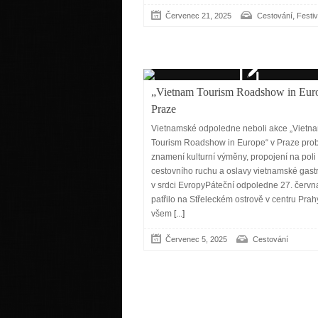
,
Červenec 21, 2025
Cestování
Festiv
„Vietnam Tourism Roadshow in Eur
Praze
Vietnamské odpoledne neboli akce „Vietn
Tourism Roadshow in Europe“ v Praze pro
znamení kulturní výměny, propojení na poli
cestovního ruchu a oslavy vietnamské gas
v srdci EvropyPáteční odpoledne 27. červ
patřilo na Střeleckém ostrově v centru Prah
všem
[...]
Červenec 5, 2025
Cestování