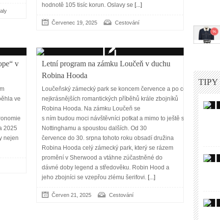
hodnotě 105 tisíc korun. Oslavy se
[...]
aly
Červenec 19, 2025
Cestování
ope“ v
Letní program na zámku Loučeň v duchu
Robina Hooda
TIPY
am
Loučeňský zámecký park se koncem července a po celý srpen prom
běhla ve
nejkrásnějších romantických příběhů krále zbojníků
Robina Hooda. Na zámku Loučeň se
tronomie
s ním budou moci návštěvníci potkat a mimo to ještě s krásnou Lad
na 2025
Nottinghamu a spoustou dalších. Od 30
y nejen
července do 30. srpna tohoto roku obsadí družina
Robina Hooda celý zámecký park, který se rázem
promění v Sherwood a vtáhne zúčastněné do
dávné doby legend a středověku. Robin Hood a
jeho zbojníci se vzepřou zlému šerifovi.
[...]
Červen 21, 2025
Cestování