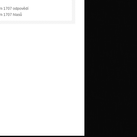
m 1707 odpovědí
m 1707 hlasů