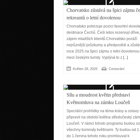
Chorvatsko zůstává na špici zájmu č
rekreantů o letní dovolenou
Chorvatsko potvrzuje pozici favoritní dovo
destinace Čechů. Češi letos rezervují dříve,
zájem mladších klientů.Chorvatsko poráží
nejrůznější průzkumy a předpovědi a zůstáv
roce 2025 na špici zájmu o letní dovolenou
mezi českými turisty. Vyplývá to z
[...]
Květen 28, 2025
Cestování
Sílu a moudrost květin představí
Květnomluva na zámku Loučeň
Speciální prohlídky na téma krásy a oslavy 
připravil na období května středočeský zá
Loučeň. V rámci tohoto programu budou o
všechny komnaty květinami. Ty budou od 1.
do 1.června tohoto roku promlouvat k