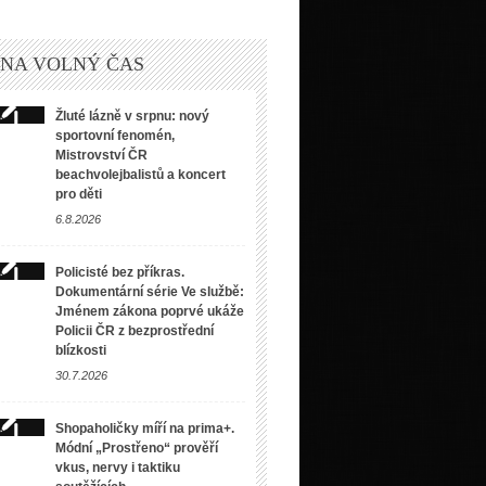
 NA VOLNÝ ČAS
Žluté lázně v srpnu: nový
sportovní fenomén,
Mistrovství ČR
beachvolejbalistů a koncert
pro děti
6.8.2026
Policisté bez příkras.
Dokumentární série Ve službě:
Jménem zákona poprvé ukáže
Policii ČR z bezprostřední
blízkosti
30.7.2026
Shopaholičky míří na prima+.
Módní „Prostřeno“ prověří
vkus, nervy i taktiku