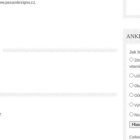
ww.pasazdesignu.cz
.
ANK
Jak b
Zdr
vitamí
Uží
Ot
Oč
Vyh
z
Nez
Hlas
Celke