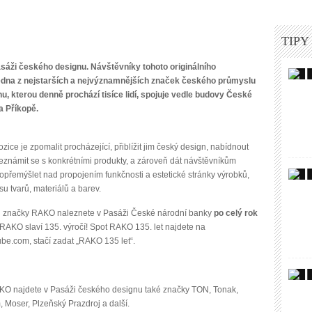
TIPY
sáži českého designu. Návštěvníky tohoto originálního
jedna z nejstarších a nejvýznamnějších značek českého průmyslu
 kterou denně prochází tisíce lidí, spojuje vedle budovy České
a Příkopě.
zice je zpomalit procházející, přiblížit jim český design, nabídnout
známit se s konkrétními produkty, a zároveň dát návštěvníkům
přemýšlet nad propojením funkčnosti a estetické stránky výrobků,
su tvarů, materiálů a barev.
i značky RAKO naleznete v Pasáži České národní banky
po celý rok
 RAKO slaví 135. výročí! Spot RAKO 135. let najdete
na
ube.com
, stačí zadat „RAKO 135 let“.
O najdete v Pasáži českého designu také značky TON, Tonak,
, Moser, Plzeňský Prazdroj a další.