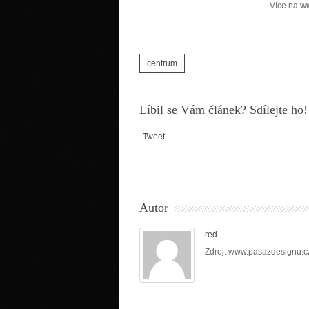
Více na
w
centrum
Líbil se Vám článek? Sdílejte ho!
Tweet
Autor
red
Zdroj: www.pasazdesignu.c