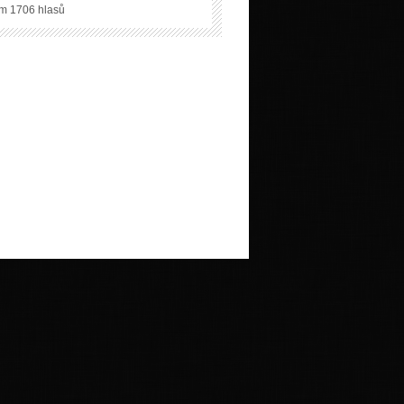
m 1706 hlasů