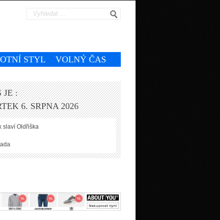
VOTNÍ STYL
VOLNÝ ČAS
 JE :
TEK 6. SRPNA 2026
 slaví
Oldřiška
ada