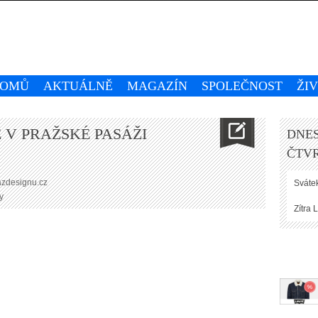
OMŮ
AKTUÁLNĚ
MAGAZÍN
SPOLEČNOST
ŽI
 V PRAŽSKÉ PASÁŽI
DNES
ČTVR
azdesignu.cz
Svátek
y
Zítra
L