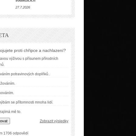
soutěžících
27.7.2026
ETA
ojujete proti chřipce a nachlazení?
avou výživou s přísunem přírodních
nů.
váním potravinových doplňků..
užováním.
kováním.
ýbám se přítomnosti mnoha lidí.
ajímá mě to.
ovat
Zobrazit výsledky
m 1706 odpovědí