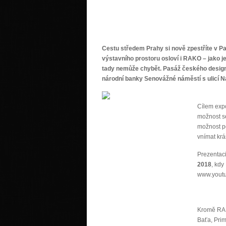
Cestu středem Prahy si nově zpestříte v Pa
výstavního prostoru osloví i RAKO – jako 
tady nemůže chybět. Pasáž českého designu,
národní banky Senovážné náměstí s ulicí N
Cílem expo
možnost se
možnost po
vnímat krá
Prezentac
2018
, kdy
www.yout
Kromě RAK
Baťa, Prim