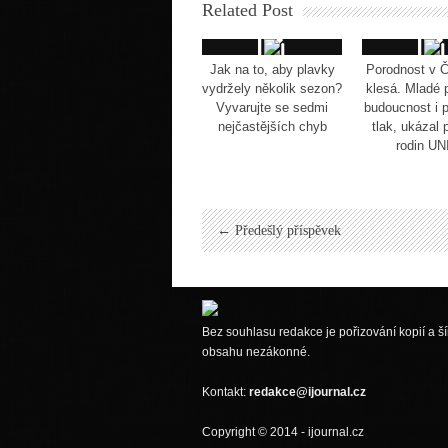
Related Post
Jak na to, aby plavky
Porodnost v Č
vydržely několik sezon?
klesá. Mladé 
Vyvarujte se sedmi
budoucnost i 
nejčastějších chyb
tlak, ukázal
rodin U
← Předešlý příspěvek
Bez souhlasu redakce je pořizování kopií a ší
obsahu nezákonné.
Kontakt:
redakce@ijournal.cz
Copyright © 2014 - ijournal.cz