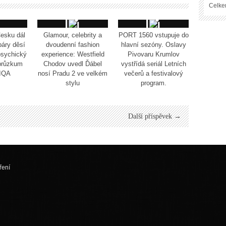
Celke
esku dál
Glamour, celebrity a
PORT 1560 vstupuje do
páry děsí
dvoudenní fashion
hlavní sezóny. Oslavy
psychický
experience: Westfield
Pivovaru Krumlov
 průzkum
Chodov uvedl Ďábel
vystřídá seriál Letních
NIQA
nosí Pradu 2 ve velkém
večerů a festivalový
stylu
program.
Další příspěvek →
ření