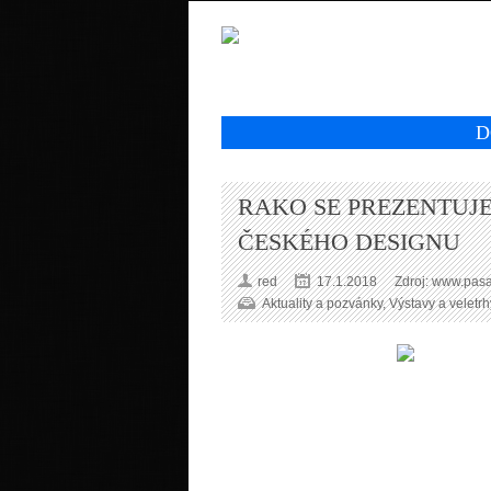
D
RAKO SE PREZENTUJE
ČESKÉHO DESIGNU
red
17.1.2018
Zdroj: www.pas
Aktuality a pozvánky
,
Výstavy a veletrh