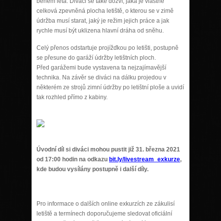
během léta. Diváci se také dozví, jaká je vlastně
celková zpevněná plocha letiště, o kterou se v zimě
údržba musí starat, jaký je režim jejich práce a jak
rychle musí být uklizena hlavní dráha od sněhu.
Celý přenos odstartuje projížďkou po letišti, postupně
se přesune do garáží údržby letištních ploch.
Před garážemi bude vystavena ta nejzajímavější
technika. Na závěr se diváci na dálku projedou v
některém ze strojů zimní údržby po letištní ploše a uvidí
tak rozhled přímo z kabiny.
Úvodní díl si diváci mohou pustit již 31. března 2021
od 17:00 hodin na odkazu
bit.ly/livestream_exkurze
,
kde budou vysílány postupně i další díly.
Pro informace o dalších online exkurzích ze zákulisí
letiště a termínech doporučujeme sledovat oficiální