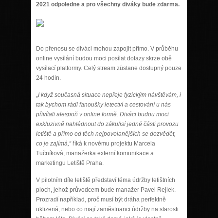
2021 odpoledne a pro všechny diváky bude zdarma.
Do přenosu se diváci mohou zapojit přímo. V průběhu
online vysílání budou moci posílat dotazy skrze obě
vysílací platformy. Celý stream zůstane dostupný pouze
24 hodin.
„I když současná situace nepřeje fyzickým návštěvám, i
tak bychom rádi fanoušky letectví a cestování u nás
přivítali alespoň v online formě. Diváci budou moci
exkluzivně nahlédnout do zákulisí jedné části provozu
letiště a přímo od těch nejpovolanějších se dozvědět,
co je zajímá,“
říká k novému projektu Marcela
Tučníková, manažerka externí komunikace a
marketingu Letiště Praha.
V pilotním díle letiště představí téma údržby letištních
ploch, jehož průvodcem bude manažer Pavel Rejlek.
Prozradí například, proč musí být dráha perfektně
uklizená, nebo co mají zaměstnanci údržby na starosti