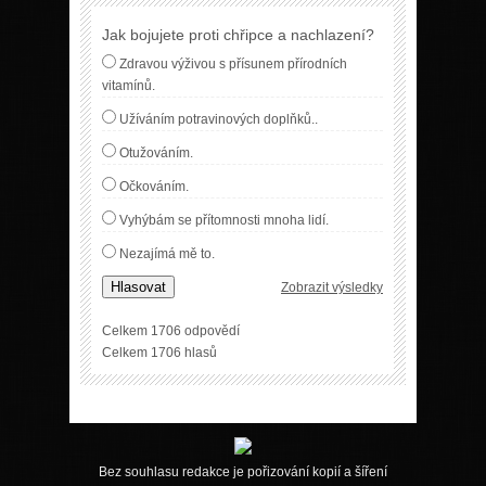
Jak bojujete proti chřipce a nachlazení?
Zdravou výživou s přísunem přírodních
vitamínů.
Užíváním potravinových doplňků..
Otužováním.
Očkováním.
Vyhýbám se přítomnosti mnoha lidí.
Nezajímá mě to.
Hlasovat
Zobrazit výsledky
Celkem 1706 odpovědí
Celkem 1706 hlasů
Bez souhlasu redakce je pořizování kopií a šíření