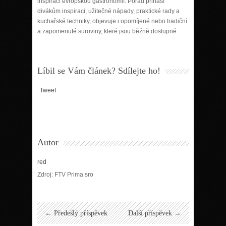
inspiraci evropskou gastronomií. Pořad přináší
divákům inspiraci, užitečné nápady, praktické rady a
kuchařské techniky, objevuje i opomíjené nebo tradiční
a zapomenuté suroviny, které jsou běžně dostupné.
Líbil se Vám článek? Sdílejte ho!
Tweet
Autor
red
Zdroj: FTV Prima sro
← Předešlý příspěvek
Další příspěvek →