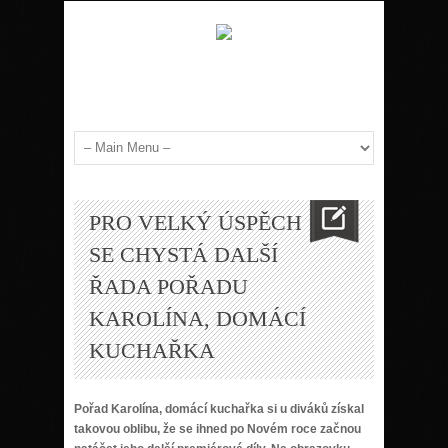
PRO VELKÝ ÚSPĚCH
SE CHYSTÁ DALŠÍ
ŘADA POŘADU
KAROLÍNA, DOMÁCÍ
KUCHAŘKA
Po
ř
ad Karol
í
na, dom
á
c
í
kucha
ř
ka si u div
á
k
ů
z
í
skal
takovou oblibu,
ž
e se ihned po Nov
é
m roce za
č
nou