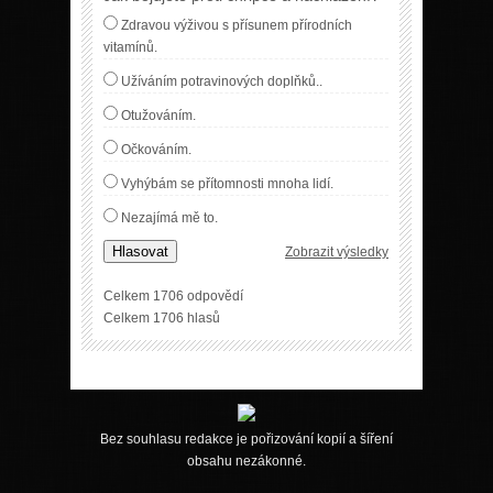
Zdravou výživou s přísunem přírodních
vitamínů.
Užíváním potravinových doplňků..
Otužováním.
Očkováním.
Vyhýbám se přítomnosti mnoha lidí.
Nezajímá mě to.
Hlasovat
Zobrazit výsledky
Celkem 1706 odpovědí
Celkem 1706 hlasů
Bez souhlasu redakce je pořizování kopií a šíření
obsahu nezákonné.