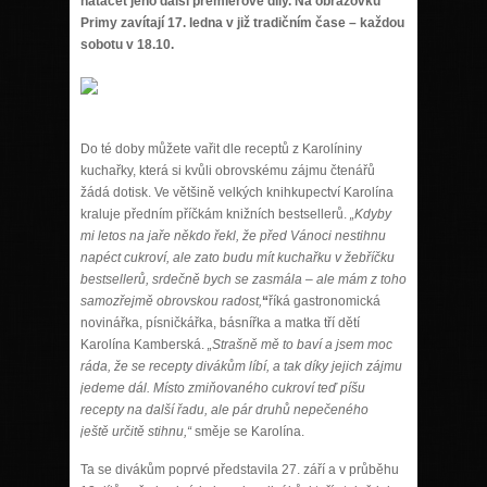
nat
áč
et jeho dal
ší
premi
é
rov
é
d
í
ly. Na obrazovku
Primy zav
í
taj
í
17. ledna v
ji
ž
tradi
č
n
í
m
č
ase
–
ka
ž
dou
sobotu v 18.10.
Do té doby můžete vařit dle receptů z Karolíniny
kuchařky, která si kvůli obrovskému zájmu čtenářů
žádá dotisk. Ve většině velkých knihkupectví Karolína
kraluje předním příčkám knižních bestsellerů.
„Kdyby
mi letos na jaře někdo řekl, že před Vánoci nestihnu
napéct cukroví, ale zato budu mít kuchařku v žebříčku
bestsellerů, srdečně bych se zasmála – ale mám z toho
samozřejmě obrovskou radost,
“
říká gastronomická
novinářka, písničkářka, básnířka a matka tří dětí
Karolína Kamberská.
„Strašně mě to baví a jsem moc
ráda, že se recepty divákům líbí, a tak díky jejich zájmu
jedeme dál. Místo zmiňovaného cukroví teď píšu
recepty na další řadu, ale pár druhů nepečeného
ještě určitě stihnu,“
směje se Karolína.
Ta se divákům poprvé představila 27. září a v průběhu