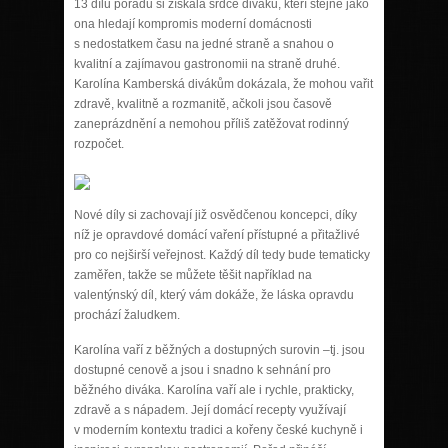
13 dílů pořadu si získala srdce diváků, kteří stejně jako
ona hledají kompromis moderní domácnosti
s nedostatkem času na jedné straně a snahou o
kvalitní a zajímavou gastronomii na straně druhé.
Karolína Kamberská divákům dokázala, že mohou vařit
zdravě, kvalitně a rozmanitě, ačkoli jsou časově
zaneprázdnění a nemohou příliš zatěžovat rodinný
rozpočet.
Nové díly si zachovají již osvědčenou koncepci, díky
níž je opravdové domácí vaření přístupné a přitažlivé
pro co nejširší veřejnost. Každý díl tedy bude tematicky
zaměřen, takže se můžete těšit například na
valentýnský díl, který vám dokáže, že láska opravdu
prochází žaludkem.
Karolína vaří z běžných a dostupných surovin –tj. jsou
dostupné cenově a jsou i snadno k sehnání pro
běžného diváka. Karolína vaří ale i rychle, prakticky,
zdravě a s nápadem. Její domácí recepty využívají
v moderním kontextu tradici a kořeny české kuchyně i