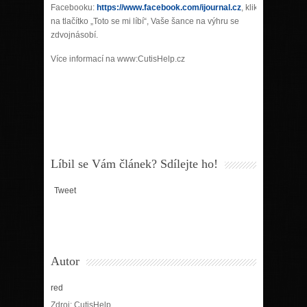
Facebooku:
https://www.facebook.com/ijournal.cz
, kliknete
na tlačítko „Toto se mi líbí“, Vaše šance na výhru se
zdvojnásobí.
Více informací na www:CutisHelp.cz
Líbil se Vám článek? Sdílejte ho!
Tweet
Autor
red
Zdroj: CutisHelp