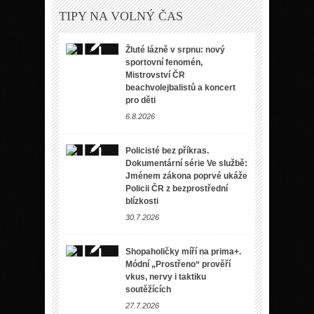
TIPY NA VOLNÝ ČAS
Žluté lázně v srpnu: nový
sportovní fenomén,
Mistrovství ČR
beachvolejbalistů a koncert
pro děti
6.8.2026
Policisté bez příkras.
Dokumentární série Ve službě:
Jménem zákona poprvé ukáže
Policii ČR z bezprostřední
blízkosti
30.7.2026
Shopaholičky míří na prima+.
Módní „Prostřeno“ prověří
vkus, nervy i taktiku
soutěžících
27.7.2026