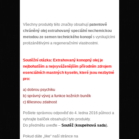
Všechny produkty této značky obsahují
patentově
chráněný olej extrahovaný speciální nechemickou
metodou ze semen technického konopí
s vynikajícími
protizánětlivými a regeneračními vlastnostmi.
Soutěžní otázka:
Extrahovaný konopný olej je
nejbohatším a nejvyváženějším přírodním zdrojem
esenciálních mastných kyselin, které jsou nezbytné
pro:
a)
dobrou psychiku
b) správný vývoj a funkce kožních buněk
c) tělesnou zdatnost
Pošlete správnou odpověď do 4. ledna 2016 půlnoci a
vyhrajte balíček obsahující tyto produkty.
Do předmětu uveďte –
Soutěž
(
koupelnová sada
).
Pokud dáte „like“ naší stránce na