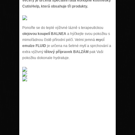
večery je určena speciální řada konopné kosmetiky
CutisHelp, která obsahuje tři produkty.
Ponořte se do teplé výživné lázně s terapeutickou
olejovou koupelí BALNEA
a hýčkejte svou pokožku s
mimořádnou čistě přírodní péčí. Velmi jemná
mycí
emulze FLUID
je určena na šetrné mytí a sprchování a
extra výživný
tělový přípravek BALZÁM
pak Vaši
pokožku dokonale hydratuje.