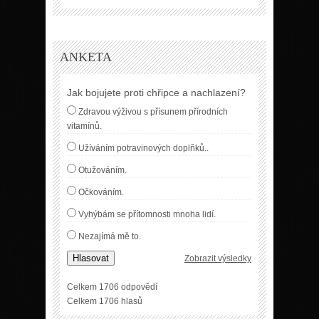
ANKETA
Jak bojujete proti chřipce a nachlazení?
Zdravou výživou s přísunem přírodních
vitamínů.
Užíváním potravinových doplňků..
Otužováním.
Očkováním.
Vyhýbám se přítomnosti mnoha lidí.
Nezajímá mě to.
Hlasovat
Zobrazit výsledky
Celkem 1706 odpovědí
Celkem 1706 hlasů