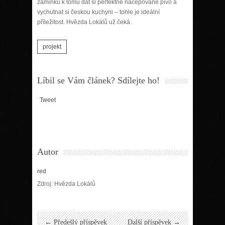
záminku k tomu dát si perfektně načepované pivo a
vychutnat si českou kuchyni – tohle je ideální
příležitost. Hvězda Lokálů už čeká.
projekt
Líbil se Vám článek? Sdílejte ho!
Tweet
Autor
red
Zdroj: Hvězda Lokálů
← Předešlý příspěvek
Další příspěvek →