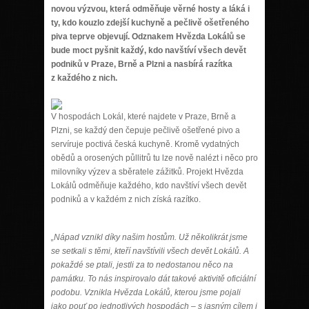
novou výzvou, která odměňuje věrné hosty a láká i
ty, kdo kouzlo zdejší kuchyně a pečlivě ošetřeného
piva teprve objevují. Odznakem Hvězda Lokálů se
bude moct pyšnit každý, kdo navštíví všech devět
podniků v Praze, Brně a Plzni a nasbírá razítka
z každého z nich.
V hospodách Lokál, které najdete v Praze, Brně a
Plzni, se každý den čepuje pečlivě ošetřené pivo a
servíruje poctivá česká kuchyně. Kromě vydatných
obědů a orosených půllitrů tu lze nově nalézt i něco pro
milovníky výzev a sběratele zážitků. Projekt Hvězda
Lokálů odměňuje každého, kdo navštíví všech devět
podniků a v každém z nich získá razítko.
„Nápad vznikl díky našim hostům. Už několikrát jsme
se setkali s těmi, kteří navštívili všech devět Lokálů. A
pokaždé se ptali, jestli za to nedostanou něco na
památku. To nás inspirovalo dát takové aktivitě oficiální
podobu. Vznikla Hvězda Lokálů, kterou jsme pojali
jako pouť po jednotlivých hospodách – s jasným cílem i