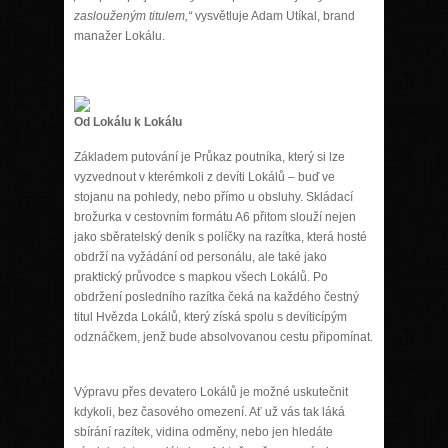
zaslouženým titulem,“
vysvětluje Adam Utíkal, brand
manažer Lokálu.
Od Lokálu k Lokálu
Základem putování je Průkaz poutníka, který si lze
vyzvednout v kterémkoli z devíti Lokálů – buď ve
stojanu na pohledy, nebo přímo u obsluhy. Skládací
brožurka v cestovním formátu A6 přitom slouží nejen
jako sběratelský deník s políčky na razítka, která hosté
obdrží na vyžádání od personálu, ale také jako
praktický průvodce s mapkou všech Lokálů. Po
obdržení posledního razítka čeká na každého čestný
titul Hvězda Lokálů, který získá spolu s devíticípým
odznáčkem, jenž bude absolvovanou cestu připomínat.
Výpravu přes devatero Lokálů je možné uskutečnit
kdykoli, bez časového omezení. Ať už vás tak láká
sbírání razítek, vidina odměny, nebo jen hledáte