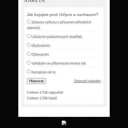
ANKETA
Jak bojujete proti chřipce a nachlazení?
Zdravou výživou s přísunem přírodních
vitamínů.
Užíváním potravinových doplňků..
Otužováním.
Očkováním.
Vyhýbám se přítomnosti mnoha lidí.
Nezajímá mě to.
Hlasovat
Zobrazit výsledky
Celkem 1706 odpovědí
Celkem 1706 hlasů