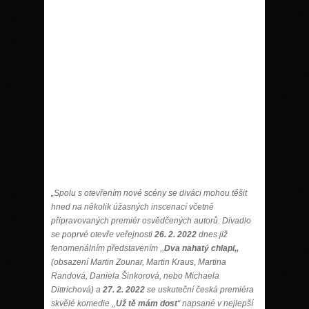
„Spolu s otevřením nové scény se diváci mohou těšit
hned na několik úžasných inscenací včetně
připravovaných premiér osvědčených autorů. Divadlo
se poprvé otevře veřejnosti
26. 2. 2022
dnes již
fenomenálním představením ,,
Dva nahatý chlapi,,
(obsazení Martin Zounar, Martin Kraus, Martina
Randová, Daniela Šinkorová, nebo Michaela
Dittrichová) a
27. 2. 2022
se uskuteční česká premiéra
skvělé komedie ,,
Už tě mám dost
“ napsané v nejlepší