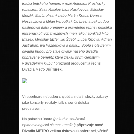
tradici britského humoru v režii Antonína Procházky
(obsazení Saša Rašilov, Lída Rašilovová, Miloslav
Mejzlík, Martin Písařík nebo Martin Kraus, Denisa
Nesvačilová a Milan Peroutka). Od března pak budou
následovat další premiéry a pravidelné reprízy několika
inscenací plných hvězdných jmen jako například Filip
Blažek, Miroslav Etzler, Jiří Štrébl, Ljuba Krbová, Adrian
Jastraban, Iva Pazderková a další… Spolu s otevřením
divadla budou pro stálé diváky našeho divadla
připravené benefity, které získají svým členstvím
v divadelním klubu,“
prozradil producent a ředitel
Divadla Metro
Jiří Turek.
V repertoáru nebudou chybět ani další složky zábavy
jako koncerty, recitály, talk show či dětská
představení…
Na polovinu února
(pokud to současná
epidemiologická situace umožní)
připravuje nové
Divadlo METRO velkou tiskovou konferenci
, včetně