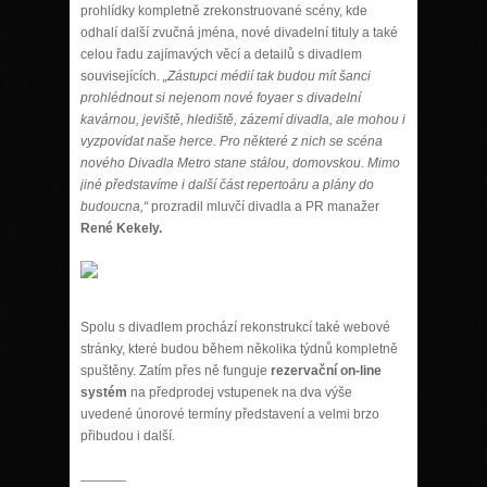
prohlídky kompletně zrekonstruované scény, kde
odhalí další zvučná jména, nové divadelní tituly a také
celou řadu zajímavých věcí a detailů s divadlem
souvisejících.
„Zástupci médií tak budou mít šanci
prohlédnout si nejenom nové foyaer s divadelní
kavárnou, jeviště, hlediště, zázemí divadla, ale mohou i
vyzpovídat naše herce. Pro některé z nich se scéna
nového Divadla Metro stane stálou, domovskou. Mimo
jiné představíme i další část repertoáru a plány do
budoucna,“
prozradil mluvčí divadla a PR manažer
René Kekely.
Spolu s divadlem prochází rekonstrukcí také webové
stránky, které budou během několika týdnů kompletně
spuštěny. Zatím přes ně funguje
rezervační on-line
systém
na předprodej vstupenek na dva výše
uvedené únorové termíny představení a velmi brzo
přibudou i další.
______