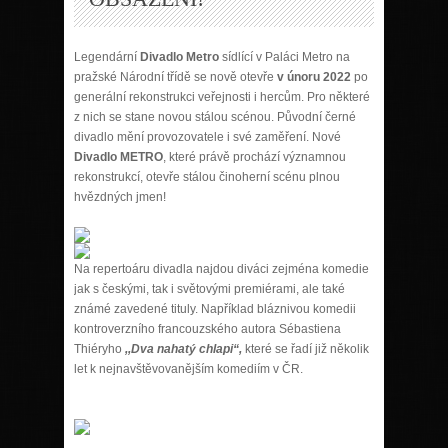
Legendární
Divadlo Metro
sídlící v
Paláci Metro na
pražské Národní třídě se nově otevře
v únoru 2022
po
generální rekonstrukci veřejnosti i hercům. Pro některé
z nich se stane novou stálou scénou. Původní černé
divadlo mění provozovatele i své zaměření. Nové
Divadlo
METRO
, které právě prochází významnou
rekonstrukcí, otevře stálou činoherní scénu plnou
hvězdných jmen!
Na repertoáru divadla najdou diváci zejména komedie
jak s českými, tak i světovými premiérami, ale také
známé zavedené tituly. Například bláznivou komedii
kontroverzního francouzského autora Sébastiena
Thiéryho
,,Dva nahatý chlapi“,
které se řadí již několik
let k nejnavštěvovanějším komediím v ČR.