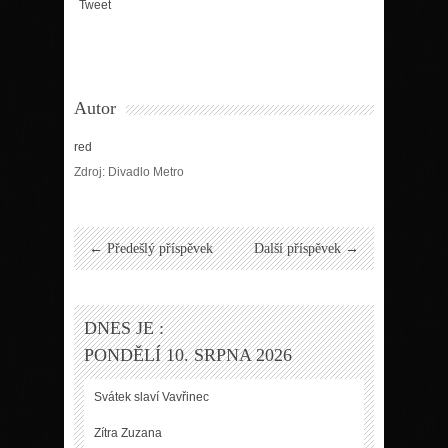
Tweet
Autor
red
Zdroj: Divadlo Metro
← Předešlý příspěvek
Další příspěvek →
DNES JE :
PONDĚLÍ 10. SRPNA 2026
Svátek slaví
Vavřinec
Zítra
Zuzana