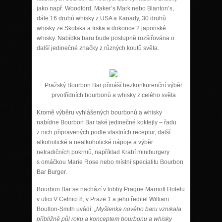
jako např. Woodford, Maker’s Mark nebo Blanton’s,
dále 16 druhů whisky z USA a Kanady, 30 druhů
whisky ze Skotska a Irska a dokonce 2 japonské
whisky. Nabídka baru bude postupně rozšiřována o
další jedinečné značky z různých koutů světa.
Pražský Bourbon Bar přináší bezkonkurenční výběr
prvotřídních bourbonů a whisky z celého světa
Kromě výběru vyhlášených bourbonů a whisky
nabídne Bourbon Bar také jedinečné koktejly – řadu
z nich připravených podle vlastních receptur, další
alkoholické a nealkoholické nápoje a výběr
netradičních pokrmů, například Krabí miniburgery
s omáčkou Marie Rose nebo místní specialitu Bourbon
Bar Burger.
Bourbon Bar se nachází v lobby Prague Marriott Hotelu
v ulici V Celnici 8, v Praze 1 a jeho ředitel William
Boulton-Smith uvádí:
„Myšlenka nového baru vznikala
přibližně půl roku a konceptem bourbonu a whisky