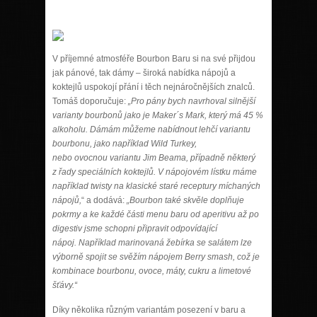
V příjemné atmosféře Bourbon Baru si na své přijdou
jak pánové, tak dámy – široká nabídka nápojů a
koktejlů uspokojí přání i těch nejnáročnějších znalců.
Tomáš doporučuje:
„Pro pány bych navrhoval silnější
varianty bourbonů jako je Maker´s Mark, který má 45 %
alkoholu. Dámám můžeme nabídnout lehčí variantu
bourbonu, jako například Wild Turkey,
nebo ovocnou variantu Jim Beama, případně některý
z řady speciálních koktejlů. V nápojovém lístku máme
například twisty na klasické staré receptury míchaných
nápojů,
“ a dodává:
„Bourbon také skvěle doplňuje
pokrmy a ke každé části menu baru od aperitivu až po
digestiv jsme schopni připravit odpovídající
nápoj. Například marinovaná žebírka se salátem lze
výborně spojit se svěžím nápojem Berry smash, což je
kombinace bourbonu, ovoce, máty, cukru a limetové
šťávy.“
Díky několika různým variantám posezení v baru a