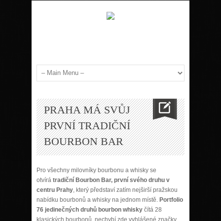
PRAHA MÁ SVŮJ
PRVNÍ TRADIČNÍ
BOURBON BAR
Pro všechny milovníky bourbonu a whisky se
otvírá
tradiční Bourbon Bar, první svého druhu v
centru Prahy
, který představí zatím nejširší pražskou
nabídku bourbonů a whisky na jednom místě.
Portfolio
76 jedinečných druhů bourbon whisky
čítá 28
klasických bourbonů, nechybí zde vyhlášené značky