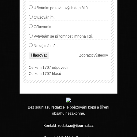
Užíváním potravinových doplňků..
Otužováním.
Očkováním.
Vyhýbám se přítomnosti mnoha lidí.
Nezajímá mě to.
Hlasovat
Zobrazit výsledky
Celkem 1707 odpovědí
Celkem 1707 hlasů
Bez souhlasu redakce je pořizování kopií a šíření
obsahu nezákonné.
Kontakt:
redakce@ijournal.cz