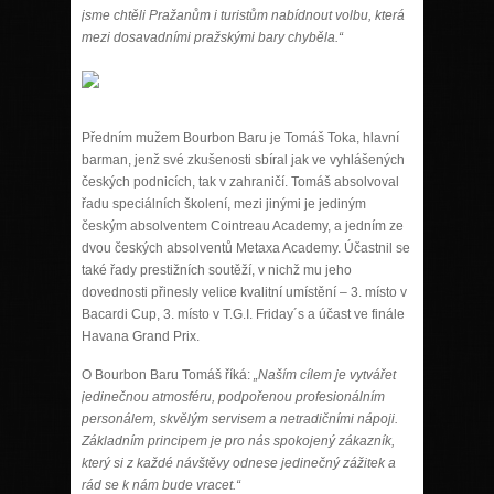
jsme chtěli Pražanům i turistům nabídnout volbu, která
mezi dosavadními pražskými bary chyběla.“
Předním mužem Bourbon Baru je Tomáš Toka, hlavní
barman, jenž své zkušenosti sbíral jak ve vyhlášených
českých podnicích, tak v zahraničí. Tomáš absolvoval
řadu speciálních školení, mezi jinými je jediným
českým absolventem Cointreau Academy, a jedním ze
dvou českých absolventů Metaxa Academy. Účastnil se
také řady prestižních soutěží, v nichž mu jeho
dovednosti přinesly velice kvalitní umístění – 3. místo v
Bacardi Cup, 3. místo v T.G.I. Friday´s a účast ve finále
Havana Grand Prix.
O Bourbon Baru Tomáš říká:
„Naším cílem je vytvářet
jedinečnou atmosféru, podpořenou profesionálním
personálem, skvělým servisem a netradičními nápoji.
Základním principem je pro nás spokojený zákazník,
který si z každé návštěvy odnese jedinečný zážitek a
rád se k nám bude vracet.“