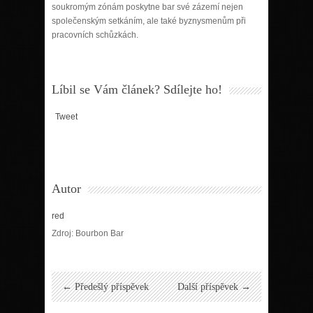
soukromým zónám poskytne bar své zázemí nejen
společenským setkáním, ale také byznysmenům při
pracovních schůzkách.
Líbil se Vám článek? Sdílejte ho!
Tweet
Autor
red
Zdroj: Bourbon Bar
← Předešlý příspěvek
Další příspěvek →