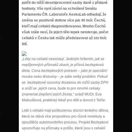
patřit do nižší desetiprocentní sazby daně z přidané
hodnoty. Vše nyní závisí na schválení Senátu
Parlamentu ČR. Laboratoře AeskuLab odhadují, že
změna se pozitivně dotkne více jak 40 tisíc Čechů,
kteří mají celiakii diagnostikovanou. Mnoho Čechů
však stále neví, že jejich tělo lepek netoleruje, počet
celiaků v Česku tak může představovat až sto tisíc
lidí.
„Léky na celiakii neexistují. Jediným řešením, jak se
nepříjemných příznaků zbavit, je přísná bezlepková
dieta. Cena bezlepkových potravin – jako je speciální
mouka nebo těstoviny – je stále velký problém. Pokud
se bezlepkové suroviny dostanou do nižší sazby DPH
a sníží se jejich cena, bude to pro mnohé celiaky
znamenat zlepšení jejich života,“
uvádí MUDr. Eva
Matoušková, praktický lékař pro děti a dorost z Telče.
Lidé s celiakií mají poškozenou sliznici tenkého střeva,
která se stává více propustnou pro různé molekuly a
spouštěče autoimunitního procesu. Projekt Bezlepkoví
upozorňuje na příznaky a potíže, které jsou s celiakií