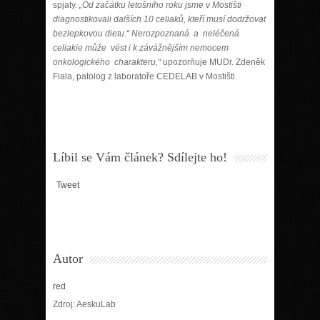
spjaty.
„
Od začátku letošního roku jsme v Mostišti
diagnostikovali dalších 10 celiaků, kteří musí dodržovat
bezlepkovou dietu.“
Nerozpoznaná a neléčená
celiakie může vést i k závážnějším nemocem
onkologického charakteru,“
upozorňuje MUDr. Zdeněk
Fiala, patolog z laboratoře CEDELAB v Mostišti.
Líbil se Vám článek? Sdílejte ho!
Tweet
Autor
red
Zdroj: AeskuLab