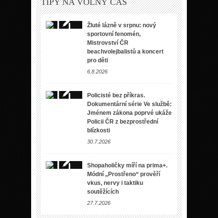
TIPY NA VOLNÝ ČAS
Žluté lázně v srpnu: nový
sportovní fenomén,
Mistrovství ČR
beachvolejbalistů a koncert
pro děti
6.8.2026
Policisté bez příkras.
Dokumentární série Ve službě:
Jménem zákona poprvé ukáže
Policii ČR z bezprostřední
blízkosti
30.7.2026
Shopaholičky míří na prima+.
Módní „Prostřeno“ prověří
vkus, nervy i taktiku
soutěžících
27.7.2026