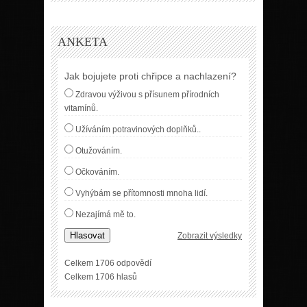
ANKETA
Jak bojujete proti chřipce a nachlazení?
Zdravou výživou s přísunem přírodních
vitamínů.
Užíváním potravinových doplňků..
Otužováním.
Očkováním.
Vyhýbám se přítomnosti mnoha lidí.
Nezajímá mě to.
Hlasovat
Zobrazit výsledky
Celkem 1706 odpovědí
Celkem 1706 hlasů