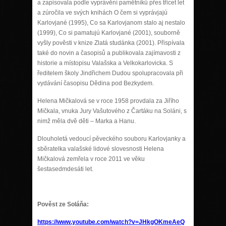
a zapisovala podle vyprávění pamětníků přes třicet let
a zúročila ve svých knihách O čem si vyprávjajú
Karlovjané (1995), Co sa Karlovjanom stalo aj nestalo
(1999), Co si pamatujú Karlovjané (2001), souborně
vyšly pověsti v knize Zlatá studánka (2001). Přispívala
také do novin a časopisů a publikovala zajímavosti z
historie a místopisu Valašska a Velkokarlovicka. S
ředitelem školy Jindřichem Dudou spolupracovala při
vydávání časopisu Dědina pod Bezkydem.
Helena Mičkalová se v roce 1958 provdala za Jiřího
Mičkala, vnuka Jury Vašutového z Čartáku na Soláni, s
nimž měla dvě děti – Marka a Hanu.
Dlouholetá vedoucí pěveckého souboru Karlovjanky a
sběratelka valašské lidové slovesnosti Helena
Mičkalová zemřela v roce 2011 ve věku
šestasedmdesáti let.
Pověst ze Soláňa:
https://www.youtube.com/watch?v=JHkgOKmeAeQ