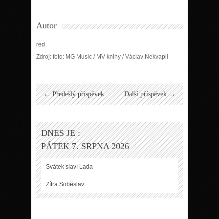
Autor
red
Zdroj: foto: MG Music / MV knihy / Václav Nekvapil
← Předešlý příspěvek
Další příspěvek →
DNES JE :
PÁTEK 7. SRPNA 2026
Svátek slaví
Lada
Zítra
Soběslav