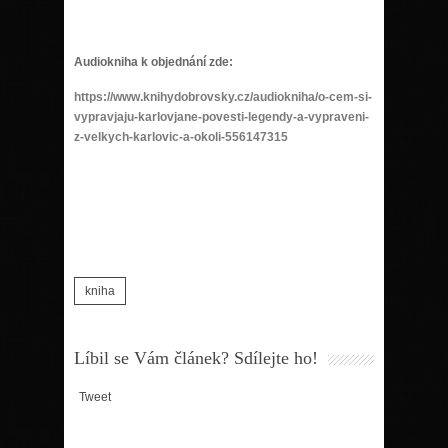
Audiokniha k objednání zde:
https://www.knihydobrovsky.cz/audiokniha/o-cem-si-
vypravjaju-karlovjane-povesti-legendy-a-vypraveni-
z-velkych-karlovic-a-okoli-556147315
kniha
Líbil se Vám článek? Sdílejte ho!
Tweet