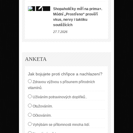
Shopaholičky míří na prima+.
Módní „Prostřeno“ prověří
vkus, nervy i taktiku
soutěžících
27.7.2026
ANKETA
Jak bojujete proti chřipce a nachlazení?
Zdravou výživou s přísunem přírodních
vitamínů.
Užíváním potravinových doplňků..
Otužováním.
Očkováním.
Vyhýbám se přítomnosti mnoha lidí.