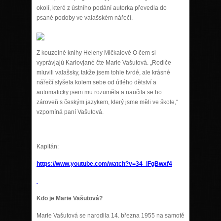
okolí, které z ústního podání autorka převedla do
psané podoby ve valašském nářečí.
Z kouzelné knihy Heleny Mičkalové O čem si
vyprávjajú Karlovjané čte Marie Vašutová. „Rodiče
mluvili valašsky, takže jsem tohle tvrdé, ale krásné
nářečí slyšela kolem sebe od útlého dětství a
automaticky jsem mu rozuměla a naučila se ho
zároveň s českým jazykem, který jsme měli ve škole,“
vzpomíná paní Vašutová.
Kapitán:
https://www.youtube.com/watch?v=34_lFgBwxf4
Kdo je Marie Vašutová?
Marie Vašutová se narodila 14. března 1955 na samotě