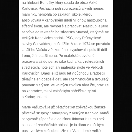
na hřebeni Benešky, který spadá do obce Velké
Karlovice. Pochází z pěti sourozenců a kvůli nemoci
maminky, nemohla po základní škole, kterou
absolvovala v karlovském údolí Miloňov, nastoupit na
střední školu, ale rovnou šla pracovat. Nastoupila jako
servírka do rekreačního střediska Stavbař, který měl ve
Velkých Karlovicích podnik PSG, tedy Průmyslové
stavby Gottvaldov, dnešní Zlín. V roce 1974 se provdala
za Jiřího Vašuta z Jezerného a vychovali spolu tři děti –
Irenu, Jiřího a Simonu. Po mateřské dovolené
pracovala až do penze jako kuchařka v rekreačních
střediscích, hotelech a v mateřské škole ve Velkých
Karlovicích. Dnes je již řadu let v důchodu a radost ji
dělají nejen dospělé děti, ale i osm vnoučat a dvouletý
pravnuk Matýsek. Ve volných chvílích ráda čte, pracuje
na zahrádce, mluví valašským nářečím a zpívá
s Karlovjankami…
Marie Vašutová je již pětatřicet let zpěvačkou ženské
pěvecké skupiny Karlovjanky z Velkých Karlovic. Valaši
se vyznačují poněkud odlišnou lidovou kulturou než
sousední zemědělské oblasti, je to dáno valašským
pasteveckým způsobem života. Vzhledem k velké