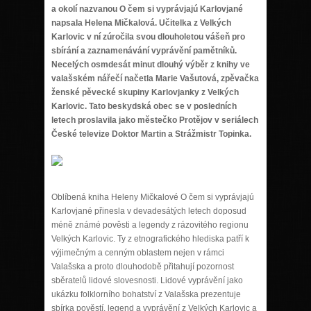
a okolí nazvanou O čem si vyprávjajú Karlovjané
napsala Helena Mičkalová. Učitelka z Velkých
Karlovic v ní zúročila svou dlouholetou vášeň pro
sbírání a zaznamenávání vyprávění pamětníků.
Necelých osmdesát minut dlouhý výběr z knihy ve
valašském nářečí načetla Marie Vašutová, zpěvačka
ženské pěvecké skupiny Karlovjanky z Velkých
Karlovic. Tato beskydská obec se v posledních
letech proslavila jako městečko Protějov v seriálech
České televize Doktor Martin a Strážmistr Topinka.
Oblíbená kniha Heleny Mičkalové O čem si vyprávjajú
Karlovjané přinesla v devadesátých letech doposud
méně známé pověsti a legendy z rázovitého regionu
Velkých Karlovic. Ty z etnografického hlediska patří k
výjimečným a cenným oblastem nejen v rámci
Valašska a proto dlouhodobě přitahují pozornost
sběratelů lidové slovesnosti. Lidové vyprávění jako
ukázku folklorního bohatství z Valašska prezentuje
sbírka pověstí, legend a vyprávění z Velkých Karlovic a