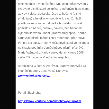
rozloze obce a vrchařskému typu osídlení se vyvinuly
svébytné písně, které se zpívají otevřenými hlasivkami,
aby byly slyšet dodaleka. Jsou to hečené (písně
při dožaté) a helekačky (popěvky kravařů). Naši
předkové nám zanechali velké bohatství písniček,
pomístních názvů, přísloví, pověstí, her, hádanek
a jiného lidového umění. „Karlovjanky zpívají pouze
karlovské písně, máme jich v repertoáru přes stovku.
Plníme tak odkaz Heleny Mičkalové, která velmi dbala
na čistotu podání a domácí původ písní,“ přiznává
Marie Vašutová z Karlovjanek, kterým v roce 2006
vyšlo CD nazvané V téj karlovskéj obci.
Audiokniha O čem si vyprávjajú Karlovjané vyšla za
finanční podpory obce Velké Karlovice.
www.velkekarlovice.cz
Portáš Stavinoha:
https://www.youtube.com/watch?v=jxCIuraFIfI