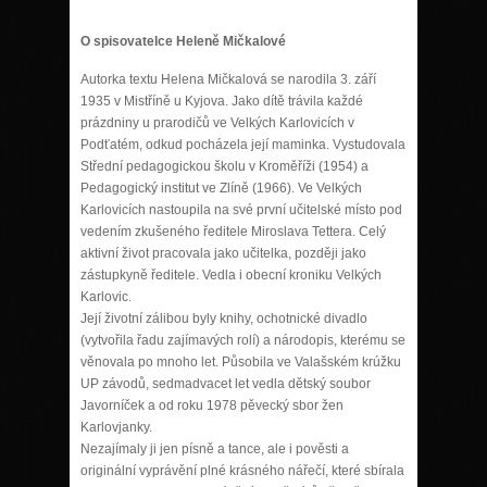
O spisovatelce Heleně Mičkalové
Autorka textu Helena Mičkalová se narodila 3. září
1935 v Mistříně u Kyjova. Jako dítě trávila každé
prázdniny u prarodičů ve Velkých Karlovicích v
Podťatém, odkud pocházela její maminka. Vystudovala
Střední pedagogickou školu v Kroměříži (1954) a
Pedagogický institut ve Zlíně (1966). Ve Velkých
Karlovicích nastoupila na své první učitelské místo pod
vedením zkušeného ředitele Miroslava Tettera. Celý
aktivní život pracovala jako učitelka, později jako
zástupkyně ředitele. Vedla i obecní kroniku Velkých
Karlovic.
Její životní zálibou byly knihy, ochotnické divadlo
(vytvořila řadu zajímavých rolí) a národopis, kterému se
věnovala po mnoho let. Působila ve Valašském krúžku
UP závodů, sedmadvacet let vedla dětský soubor
Javorníček a od roku 1978 pěvecký sbor žen
Karlovjanky.
Nezajímaly ji jen písně a tance, ale i pověsti a
originální vyprávění plné krásného nářečí, které sbírala