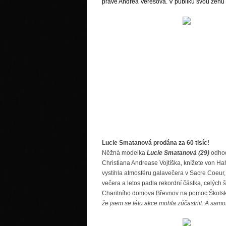
právě Andrea Verešová. V publiku svou ženu hr
Lucie Smatanová prodána za 60 tisíc!
Něžná modelka
Lucie Smatanová (29)
odhodi
Christiana Andrease Vojtíška, knížete von Ha
vystihla atmosféru galavečera v Sacre Coeur,
večera a letos padla rekordní částka, celých š
Charitního domova Břevnov na pomoc Školský
že jsem se této akce mohla zúčastnit. A samo