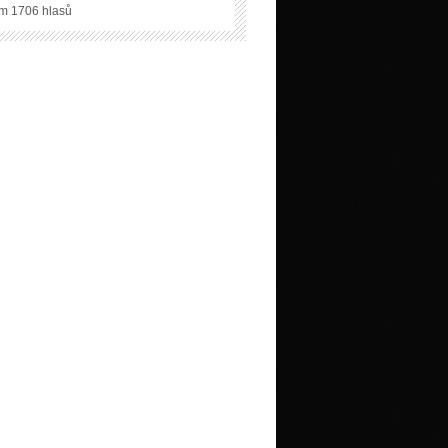
m 1706 hlasů