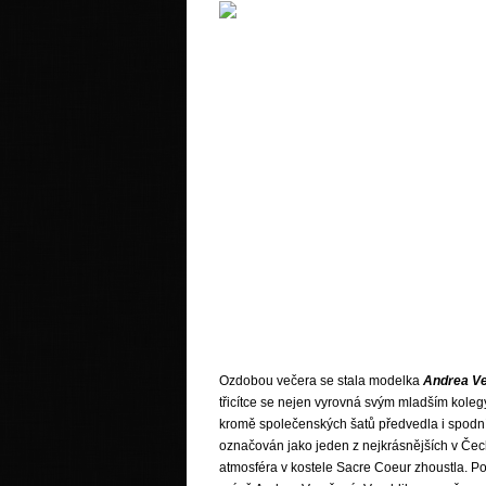
Ozdobou večera se stala modelka
Andrea Ve
třicítce se nejen vyrovná svým mladším kole
kromě společenských šatů předvedla i spodní 
označován jako jeden z nejkrásnějších v Čech
atmosféra v kostele Sacre Coeur zhoustla. Pok