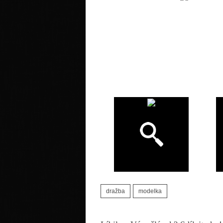
dražba
modelka