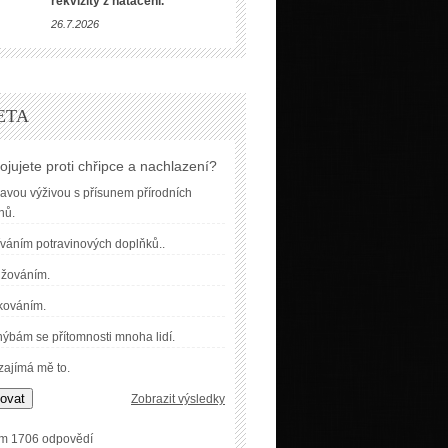
rekvizity z natáčení.
26.7.2026
ETA
ojujete proti chřipce a nachlazení?
avou výživou s přísunem přírodních
nů.
váním potravinových doplňků..
užováním.
kováním.
ýbám se přítomnosti mnoha lidí.
ajímá mě to.
ovat
Zobrazit výsledky
m 1706 odpovědí