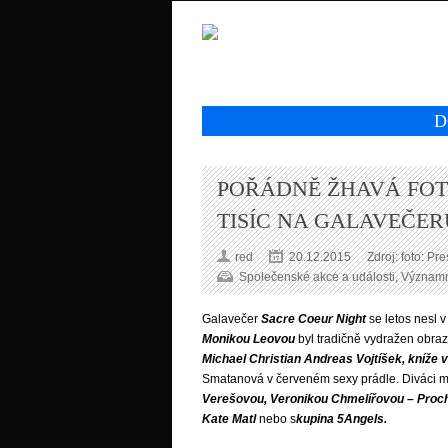
D
POŘÁDNĚ ŽHAVÁ FOT
TISÍC NA GALAVEČE
red
20.12.2015
Zdroj: foto: P
Společenské akce a události
,
Významné
Galavečer
Sacre Coeur Night
se letos nesl v
Monikou Leovou
byl tradičně vydražen obra
Michael Christian Andreas Vojtíšek, kníže 
Smatanová v červeném sexy prádle. Diváci mě
Verešovou, Veronikou Chmelířovou – Proc
Kate Matl
nebo s
kupina 5Angels.