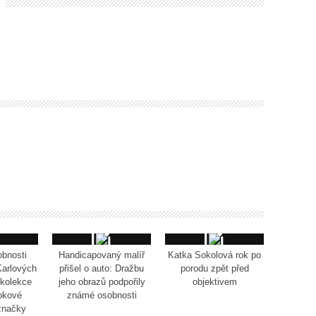
bnosti
Handicapovaný malíř
Katka Sokolová rok po
Karlových
přišel o auto: Dražbu
porodu zpět před
kolekce
jeho obrazů podpořily
objektivem
pkové
známé osobnosti
značky