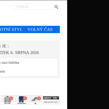
VOTNÍ STYL
VOLNÝ ČAS
 JE :
TEK 6. SRPNA 2026
 slaví
Oldřiška
ada