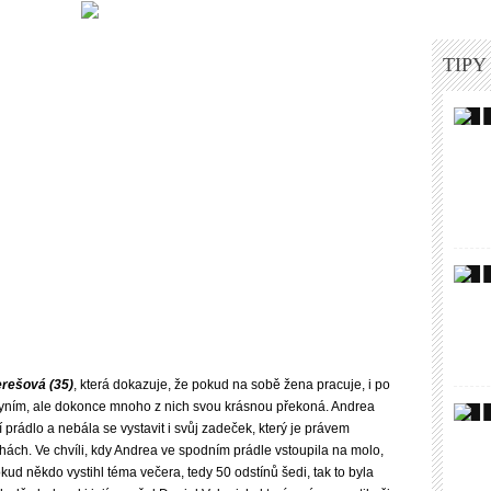
TIPY
rešová (35)
, která dokazuje, že pokud na sobě žena pracuje, i po
gyním, ale dokonce mnoho z nich svou krásnou překoná. Andrea
prádlo a nebála se vystavit i svůj zadeček, který je právem
ách. Ve chvíli, kdy Andrea ve spodním prádle vstoupila na molo,
ud někdo vystihl téma večera, tedy 50 odstínů šedi, tak to byla