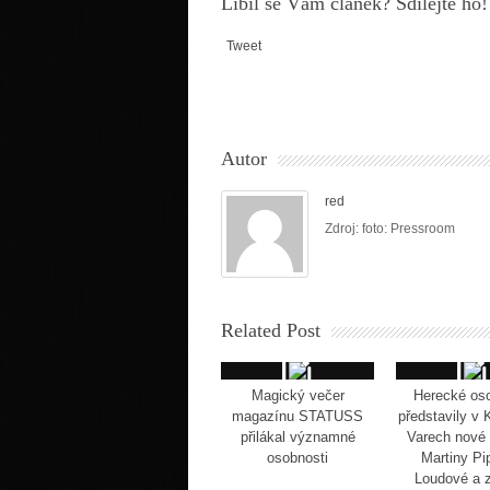
Líbil se Vám článek? Sdílejte ho!
Tweet
Autor
red
Zdroj: foto: Pressroom
Related Post
Magický večer
Herecké oso
magazínu STATUSS
představily v 
přilákal významné
Varech nové 
osobnosti
Martiny Pi
Loudové a 