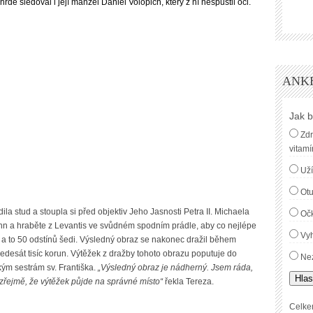
dě sledoval i její manžel Daniel Volopich, který z ní nespustil oči.
ANK
Jak b
Zdr
vitamí
Uží
Ot
la stud a stoupla si před objektiv
Jeho Jasnosti Petra II. Michaela
Oč
hn a hraběte z Levantis
ve svůdném spodním prádle, aby co nejlépe
Vyh
 a to 50 odstínů šedi. Výsledný obraz se nakonec dražil během
edesát tisíc korun.
Výtěžek z dražby tohoto obrazu poputuje do
Nez
m sestrám sv. Františka.
„Výsledný obraz je nádherný. Jsem ráda,
Hlas
zřejmě, že výtěžek půjde na správné místo“
řekla Tereza.
Celke