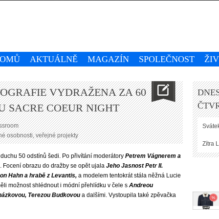
OMŮ
AKTUÁLNĚ
MAGAZÍN
SPOLEČNOST
ŽI
OGRAFIE VYDRAŽENA ZA 60
DNES
ČTVR
RU SACRE COEUR NIGHT
ressroom
Svátek
 osobnosti, veřejné projekty
Zítra
L
 duchu 50 odstínů šedi. Po přivítání moderátory
Petrem Vágnerem a
z.
Focení obrazu do dražby se opět ujala
Jeho Jasnost Petr II.
von Hahn a hrabě z Levantis,
a modelem tentokrát stála něžná Lucie
li možnost shlédnout i módní přehlídku v čele s
Andreou
házkovou, Terezou Budkovou
a dalšími. Vystoupila také zpěvačka